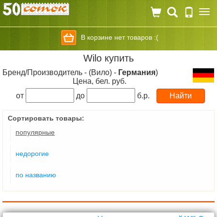
Togg
navi
В корзине нет товаров :(
Wilo купить
Бренд/Производитель - (Вило) -
Германия
)
Цена, бел. руб.
от
до
б.р.
Сортировать товары:
популярные
недорогие
по названию