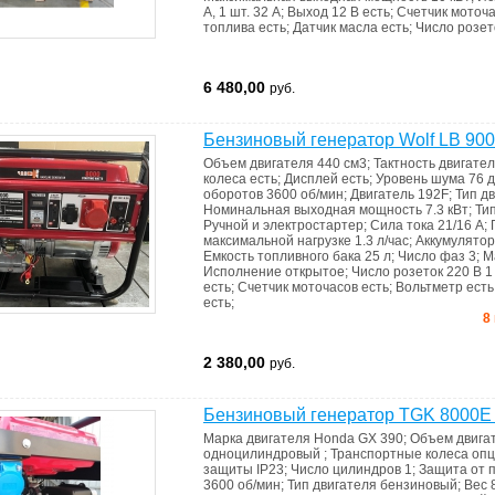
А, 1 шт. 32 А
;
Выход 12 В
есть
;
Счетчик моточ
топлива
есть
;
Датчик масла
есть
;
Число розет
6 480,00
руб.
Бензиновый генератор Wolf LB 90
Объем двигателя
440 см3
;
Тактность двигате
колеса
есть
;
Дисплей
есть
;
Уровень шума
76 
оборотов
3600 об/мин
;
Двигатель
192F
;
Тип д
Номинальная выходная мощность
7.3 кВт
;
Ти
Ручной и электростартер
;
Сила тока
21/16 А
;
максимальной нагрузке
1.3 л/час
;
Аккумулято
Емкость топливного бака
25 л
;
Число фаз
3
;
М
Исполнение
открытое
;
Число розеток 220 В
1
есть
;
Счетчик моточасов
есть
;
Вольтметр
есть
есть
;
8
2 380,00
руб.
Бензиновый генератор TGK 8000E
Марка двигателя
Honda GX 390
;
Объем двига
одноцилиндровый
;
Транспортные колеса
опц
защиты
IP23
;
Число цилиндров
1
;
Защита от 
3600 об/мин
;
Тип двигателя
бензиновый
;
Вес