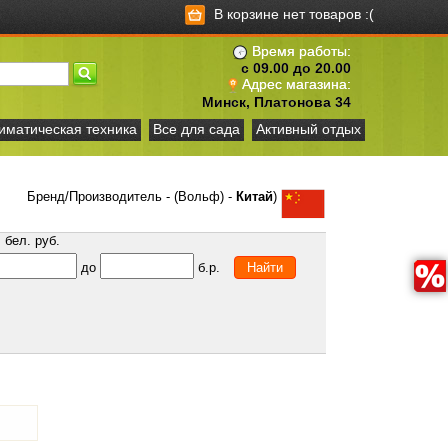
В корзине нет товаров :(
Время работы:
с 09.00 до 20.00
Адрес магазина:
Минск, Платонова 34
иматическая техника
Все для сада
Активный отдых
Бренд/Производитель - (Вольф) -
Китай
)
бел. руб.
до
б.р.