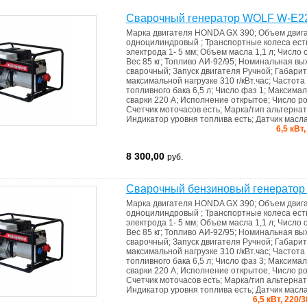
Сварочный генератор WOLF W-E
Марка двигателя
HONDA GX 390
;
Объем двиг
одноцилиндровый
;
Транспортные колеса
ест
электрода
1- 5 мм
;
Объем масла
1,1 л
;
Число 
Вес
85 кг
;
Топливо
АИ-92/95
;
Номинальная вы
сварочный
;
Запуск двигателя
Ручной
;
Габари
максимальной нагрузке
310 г/кВт.час
;
Частота
топливного бака
6,5 л
;
Число фаз
1
;
Максимал
сварки
220 А
;
Исполнение
открытое
;
Число ро
Счетчик моточасов
есть
;
Марка/тип альтерна
Индикатор уровня топлива
есть
;
Датчик масл
6,5 кВт
8 300,00
руб.
Сварочный бензиновый генерато
Марка двигателя
HONDA GX 390
;
Объем двиг
одноцилиндровый
;
Транспортные колеса
ест
электрода
1- 5 мм
;
Объем масла
1,1 л
;
Число 
Вес
85 кг
;
Топливо
АИ-92/95
;
Номинальная вы
сварочный
;
Запуск двигателя
Ручной
;
Габари
максимальной нагрузке
310 г/кВт.час
;
Частота
топливного бака
6,5 л
;
Число фаз
3
;
Максимал
сварки
220 А
;
Исполнение
открытое
;
Число ро
Счетчик моточасов
есть
;
Марка/тип альтерна
Индикатор уровня топлива
есть
;
Датчик масл
6,5 кВт, 220/