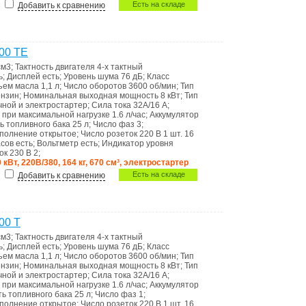
Есть на складе
Добавить к сравнению
00 ТE
см3
;
Тактность двигателя
4-х тактный
ь
;
Дисплей
есть
;
Уровень шума
76 дБ
;
Класс
ъем масла
1,1 л
;
Число оборотов
3600 об/мин
;
Тип
нзин
;
Номинальная выходная мощность
8 кВт
;
Тип
чной и электростартер
;
Сила тока
32А/16 А
;
 при максимальной нагрузке
1.6 л/час
;
Аккумулятор
ь топливного бака
25 л
;
Число фаз
3
;
полнение
открытое
;
Число розеток 220 В
1 шт. 16
асов
есть
;
Вольтметр
есть
;
Индикатор уровня
ок 230 В
2
;
 кВт, 220В/380, 164 кг, 670 см³, электростартер
Есть на складе
Добавить к сравнению
00 Т
см3
;
Тактность двигателя
4-х тактный
ь
;
Дисплей
есть
;
Уровень шума
76 дБ
;
Класс
ъем масла
1,1 л
;
Число оборотов
3600 об/мин
;
Тип
нзин
;
Номинальная выходная мощность
8 кВт
;
Тип
чной и электростартер
;
Сила тока
32А/16 А
;
 при максимальной нагрузке
1.6 л/час
;
Аккумулятор
ть топливного бака
25 л
;
Число фаз
1
;
полнение
открытое
;
Число розеток 220 В
1 шт. 16