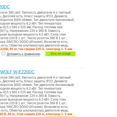
220DC
ателя
390 см3
;
Тактность двигателя
4-х тактный
ь
;
Дисплей
есть
;
Класс защиты
IP23
;
Диаметр
оборотов
3000 об/мин
;
Тип двигателя
бензиновый
;
ходная мощность
6.2 кВт
;
Тип генератора
ты
815 х 560 х 525 мм
;
Расход топлива при
50 Гц
;
Напряжение
220 и 380 В
;
Емкость
ьная выходная мощность
6,5 кВт
;
Сила тока
зеток 220 В
1 шт.
;
Число розеток 380 В
1 шт
;
тора
SINCRO SOGO (Италия)
;
Вольтметр
есть
;
а
есть
;
Обмотка альтернатора двигателя
медь
;
, 220В, 85 кг, ток сварки 220 А, электрод 1- 5 мм
Есть на складе
Добавить к сравнению
р WOLF W-E220DC
ателя
390 см3
;
Тактность двигателя
4-х тактный
ь
;
Дисплей
есть
;
Класс защиты
IP23
;
Диаметр
оборотов
3000 об/мин
;
Тип двигателя
бензиновый
;
ходная мощность
6.2 кВт
;
Тип генератора
ты
815 х 560 х 525 мм
;
Расход топлива при
50 Гц
;
Напряжение
220 и 380 В
;
Емкость
ьная выходная мощность
6,5 кВт
;
Сила тока
зеток 220 В
1 шт.
;
Число розеток 380 В
1 шт
;
тора
SINCRO SOGO (Италия)
;
Вольтметр
есть
;
а
есть
;
Обмотка альтернатора двигателя
медь
;
380 В, 85 кг, 3ток сварки 220 А, электрод 1- 5 мм