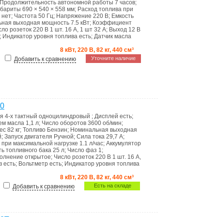
Продолжительность автономной работы
7 часов
;
абариты
690 × 540 × 558 мм
;
Расход топлива при
р
нет
;
Частота
50 Гц
;
Напряжение
220 В
;
Емкость
ьная выходная мощность
7.5 кВт
;
Коэффициент
сло розеток 220 В
1 шт. 16 А, 1 шт 32 А
;
Выход 12 В
;
Индикатор уровня топлива
есть
;
Датчик масла
8 кВт, 220 В, 82 кг, 440 см³
Уточните наличие
Добавить к сравнению
00
ля
4-х тактный одноцилиндровый
;
Дисплей
есть
;
ем масла
1,1 л
;
Число оборотов
3600 об/мин
;
ес
82 кг
;
Топливо
Бензин
;
Номинальная выходная
й
;
Запуск двигателя
Ручной
;
Сила тока
29,7 А
;
 при максимальной нагрузке
1.1 л/час
;
Аккумулятор
ть топливного бака
25 л
;
Число фаз
1
;
олнение
открытое
;
Число розеток 220 В
1 шт. 16 А,
ов
есть
;
Вольтметр
есть
;
Индикатор уровня топлива
8 кВт, 220 В, 82 кг, 440 см³
Есть на складе
Добавить к сравнению