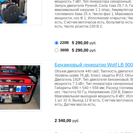
мощность
7 кВт
;
Тип генератора
синхронный
;
Запуск двигателя
Ручной
;
Сила тока
29,7 А
;
Г
максимальной нагрузке
1.1 л/час
;
Аккумулято
топливного бака
25 л
;
Число фаз
1
;
Максимал
мощности, cos Φ
1
;
Исполнение
открытое
;
Чи
есть
;
Счетчик моточасов
есть
;
Вольтметр
есть
есть
;
Число розеток 230 В
2
;
5 290,00
220В
руб.
5 290,00
380В
руб.
Бензиновый генератор Wolf LB 90
Объем двигателя
440 см3
;
Тактность двигате
Уровень шума
76 дБ
;
Класс защиты
IP23
;
Объ
Двигатель
192F
;
Тип двигателя
бензиновый
;
В
мощность
7.3 кВт
;
Тип генератора
синхронны
Габариты
690 × 540 × 558 мм
;
Расход топлива
нет
;
Частота
50 Гц
;
Напряжение
220 В
;
Емкос
Максимальная выходная мощность
8 кВт
;
Исп
1 шт 32 А
;
Выход 12 В
есть
;
Счетчик моточас
есть
;
Датчик масла
есть
;
2 340,00
руб.