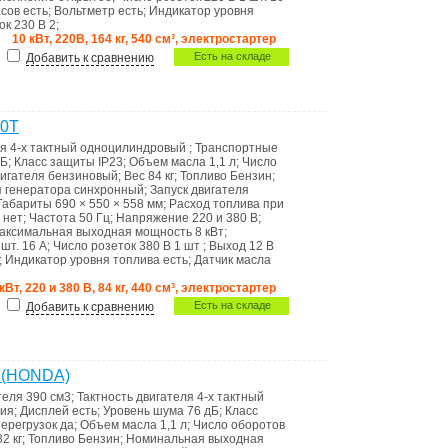
асов
есть
;
Вольтметр
есть
;
Индикатор уровня
ок 230 В
2
;
10 кВт, 220В, 164 кг, 540 см³, электростартер
Есть на складе
Добавить к сравнению
00T
ля
4-х тактный одноцилиндровый
;
Транспортные
дБ
;
Класс защиты
IP23
;
Объем масла
1,1 л
;
Число
вигателя
бензиновый
;
Вес
84 кг
;
Топливо
Бензин
;
п генератора
синхронный
;
Запуск двигателя
Габариты
690 × 550 × 558 мм
;
Расход топлива при
р
нет
;
Частота
50 Гц
;
Напряжение
220 и 380 В
;
аксимальная выходная мощность
8 кВт
;
 шт. 16 А
;
Число розеток 380 В
1 шт
;
Выход 12 В
;
Индикатор уровня топлива
есть
;
Датчик масла
 кВт, 220 и 380 В, 84 кг, 440 см³, электростартер
Есть на складе
Добавить к сравнению
 (HONDA)
теля
390 см3
;
Тактность двигателя
4-х тактный
ия
;
Дисплей
есть
;
Уровень шума
76 дБ
;
Класс
перегрузок
да
;
Объем масла
1,1 л
;
Число оборотов
82 кг
;
Топливо
Бензин
;
Номинальная выходная