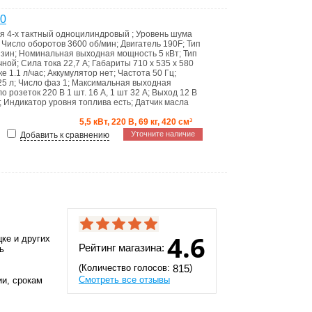
00
ля
4-х тактный одноцилиндровый
;
Уровень шума
;
Число оборотов
3600 об/мин
;
Двигатель
190F
;
Тип
зин
;
Номинальная выходная мощность
5 кВт
;
Тип
чной
;
Сила тока
22,7 А
;
Габариты
710 x 535 x 580
зке
1.1 л/час
;
Аккумулятор
нет
;
Частота
50 Гц
;
25 л
;
Число фаз
1
;
Максимальная выходная
ло розеток 220 В
1 шт. 16 А, 1 шт 32 А
;
Выход 12 В
;
Индикатор уровня топлива
есть
;
Датчик масла
5,5 кВт, 220 В, 69 кг, 420 см³
Уточните наличие
Добавить к сравнению
4.6
ке и других
Рейтинг магазина:
ь
(Количество голосов:
)
815
Смотреть все отзывы
ии, срокам