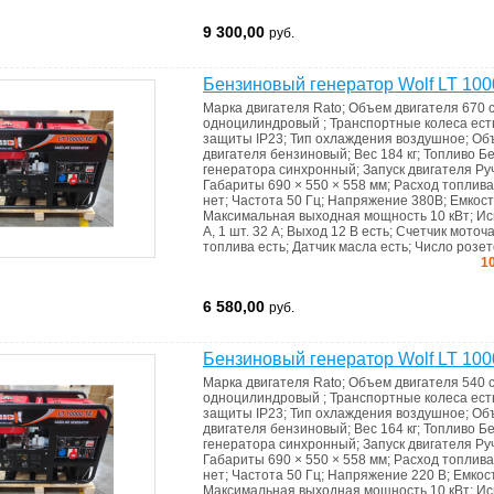
9 300,00
руб.
Бензиновый генератор Wolf LT 100
Марка двигателя
Rato
;
Объем двигателя
670 
одноцилиндровый
;
Транспортные колеса
ест
защиты
IP23
;
Тип охлаждения
воздушное
;
Об
двигателя
бензиновый
;
Вес
184 кг
;
Топливо
Бе
генератора
синхронный
;
Запуск двигателя
Ру
Габариты
690 × 550 × 558 мм
;
Расход топлива
нет
;
Частота
50 Гц
;
Напряжение
380В
;
Емкост
Максимальная выходная мощность
10 кВт
;
Ис
А, 1 шт. 32 А
;
Выход 12 В
есть
;
Счетчик моточ
топлива
есть
;
Датчик масла
есть
;
Число розет
10
6 580,00
руб.
Бензиновый генератор Wolf LT 100
Марка двигателя
Rato
;
Объем двигателя
540 
одноцилиндровый
;
Транспортные колеса
ест
защиты
IP23
;
Тип охлаждения
воздушное
;
Об
двигателя
бензиновый
;
Вес
164 кг
;
Топливо
Бе
генератора
синхронный
;
Запуск двигателя
Ру
Габариты
690 × 550 × 558 мм
;
Расход топлива
нет
;
Частота
50 Гц
;
Напряжение
220 В
;
Емкос
Максимальная выходная мощность
10 кВт
;
Ис