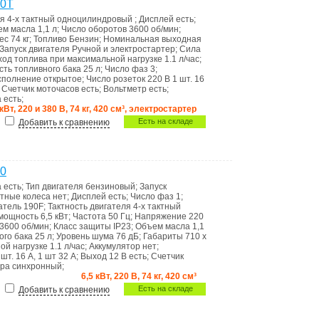
00T
ля
4-х тактный одноцилиндровый
;
Дисплей
есть
;
ем масла
1,1 л
;
Число оборотов
3600 об/мин
;
ес
74 кг
;
Топливо
Бензин
;
Номинальная выходная
Запуск двигателя
Ручной и электростартер
;
Сила
ход топлива при максимальной нагрузке
1.1 л/час
;
сть топливного бака
25 л
;
Число фаз
3
;
сполнение
открытое
;
Число розеток 220 В
1 шт. 16
;
Счетчик моточасов
есть
;
Вольтметр
есть
;
а
есть
;
 кВт, 220 и 380 В, 74 кг, 420 см³, электростартер
Есть на складе
Добавить к сравнению
00
а
есть
;
Тип двигателя
бензиновый
;
Запуск
тные колеса
нет
;
Дисплей
есть
;
Число фаз
1
;
атель
190F
;
Тактность двигателя
4-х тактный
 мощность
6,5 кВт
;
Частота
50 Гц
;
Напряжение
220
3600 об/мин
;
Класс защиты
IP23
;
Объем масла
1,1
ого бака
25 л
;
Уровень шума
76 дБ
;
Габариты
710 x
ой нагрузке
1.1 л/час
;
Аккумулятор
нет
;
 шт. 16 А, 1 шт 32 А
;
Выход 12 В
есть
;
Счетчик
ора
синхронный
;
6,5 кВт, 220 В, 74 кг, 420 см³
Есть на складе
Добавить к сравнению