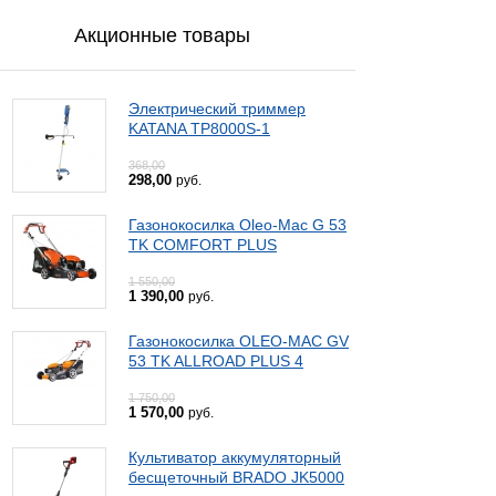
Акционные товары
Электрический триммер
KATANA TP8000S-1
368,00
298,00
руб.
Газонокосилка Oleo-Mac G 53
TK COMFORT PLUS
1 550,00
1 390,00
руб.
Газонокосилка OLEO-MAC GV
53 TK ALLROAD PLUS 4
1 750,00
1 570,00
руб.
Культиватор аккумуляторный
бесщеточный BRADO JK5000