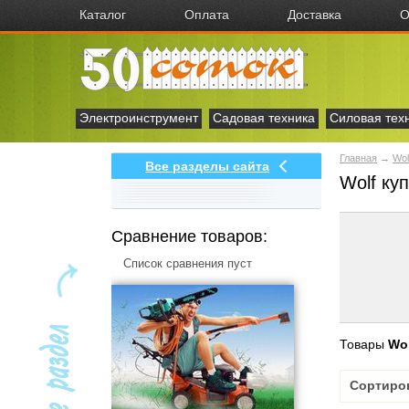
Каталог
Оплата
Доставка
О
Электроинструмент
Садовая техника
Силовая тех
Главная
→
Wol
Все разделы сайта
Wolf ку
Сравнение товаров:
Список сравнения пуст
Товары
Wo
Сортиро