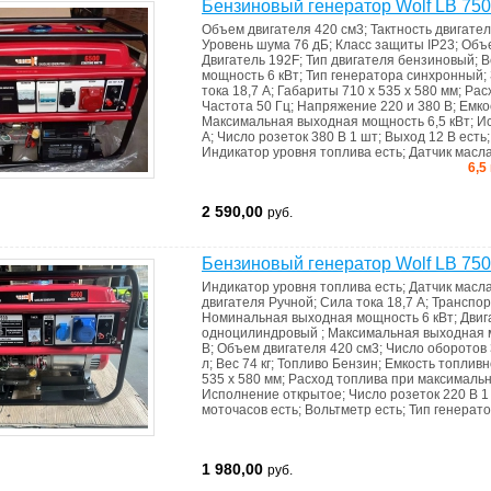
Бензиновый генератор Wolf LB 75
Объем двигателя
420 см3
;
Тактность двигате
Уровень шума
76 дБ
;
Класс защиты
IP23
;
Объ
Двигатель
192F
;
Тип двигателя
бензиновый
;
В
мощность
6 кВт
;
Тип генератора
синхронный
;
тока
18,7 А
;
Габариты
710 x 535 x 580 мм
;
Рас
Частота
50 Гц
;
Напряжение
220 и 380 В
;
Емко
Максимальная выходная мощность
6,5 кВт
;
И
А
;
Число розеток 380 В
1 шт
;
Выход 12 В
есть
Индикатор уровня топлива
есть
;
Датчик масл
6,5
2 590,00
руб.
Бензиновый генератор Wolf LB 75
Индикатор уровня топлива
есть
;
Датчик масл
двигателя
Ручной
;
Сила тока
18,7 А
;
Транспор
Номинальная выходная мощность
6 кВт
;
Двиг
одноцилиндровый
;
Максимальная выходная
В
;
Объем двигателя
420 см3
;
Число оборотов
л
;
Вес
74 кг
;
Топливо
Бензин
;
Емкость топливн
535 x 580 мм
;
Расход топлива при максимальн
Исполнение
открытое
;
Число розеток 220 В
1
моточасов
есть
;
Вольтметр
есть
;
Тип генерат
1 980,00
руб.