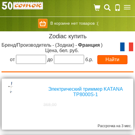
Togg
navi
В корзине нет товаров :(
Zodiac купить
Бренд/Производитель - (Зодиак) -
Франция
)
Цена, бел. руб.
от
до
б.р.
Электрический триммер KATANA
TP8000S-1
368,00
298,00
руб.
Рассрочка на 3 мес.