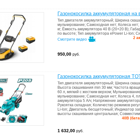
Газонокосилка аккумуляторная на в
Тип двигателя
аккумуляторный
;
Ширина скаш
мульчирование
;
Самоходная
нет
;
Колеса
нет
;
кг
;
Ёмкость аккумулятора
40 В (20+20 В)
;
Габа
по высоте
;
Тип аккумулятора
ePower Li-Ion
;
Си
2 а
Смотрите видео
950,00
руб.
Газонокосилка аккумуляторная TO
Тип двигателя
аккумуляторный
;
Ширина скаш
Высота скашивания min
30 мм
;
Частота вращ
60 л, мягкий с жестким верхом
;
Мульчировани
мульчирование
;
Самоходная
нет
;
Колеса
4, п
аккумулятора
5 А/ч
;
Напряжение аккумулято
Рукоятка
складная
;
Количество режимов регу
Li-lon
;
Двигатель
бесщеточный
;
Индикатоp за
высоты скашивания
центральная
;
Совместим
40В (бата
1 632,00
руб.