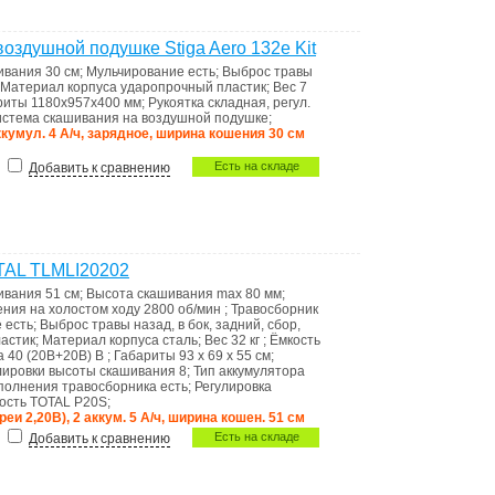
оздушной подушке Stiga Aero 132e Kit
ивания
30 см
;
Мульчирование
есть
;
Выброс травы
Материал корпуса
ударопрочный пластик
;
Вес
7
риты
1180х957х400 мм
;
Рукоятка
складная, регул.
стема скашивания
на воздушной подушке
;
ккумул. 4 А/ч, зарядное, ширина кошения 30 см
Есть на складе
Добавить к сравнению
TAL TLMLI20202
ивания
51 см
;
Высота скашивания max
80 мм
;
ения на холостом ходу
2800 об/мин
;
Травосборник
е
есть
;
Выброс травы
назад, в бок, задний, сбор,
ластик
;
Материал корпуса
сталь
;
Вес
32 кг
;
Ёмкость
ра
40 (20В+20В) В
;
Габариты
93 x 69 x 55 см
;
лировки высоты скашивания
8
;
Тип аккумулятора
пoлнения травoсборника
есть
;
Регулировка
ость
TOTAL P20S
;
реи 2,20В), 2 аккум. 5 А/ч, ширина кошен. 51 см
Есть на складе
Добавить к сравнению