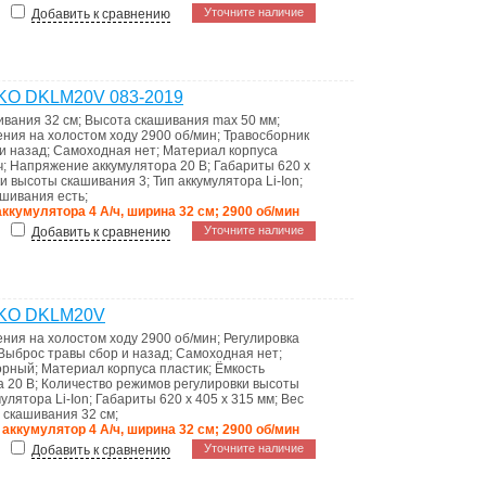
Уточните наличие
Добавить к сравнению
EKO DKLM20V 083-2019
ивания
32 см
;
Высота скашивания max
50 мм
;
ения на холостом ходу
2900 об/мин
;
Травосборник
и назад
;
Самоходная
нет
;
Материал корпуса
ч
;
Напряжение аккумулятора
20 В
;
Габариты
620 x
ки высоты скашивания
3
;
Тип аккумулятора
Li-Ion
;
кашивания
есть
;
 аккумулятора 4 А/ч, ширина 32 см; 2900 об/мин
Уточните наличие
Добавить к сравнению
DEKO DKLM20V
ения на холостом ходу
2900 об/мин
;
Регулировка
Выброс травы
сбор и назад
;
Самоходная
нет
;
орный
;
Материал корпуса
пластик
;
Ёмкость
ра
20 В
;
Количество режимов регулировки высоты
мулятора
Li-Ion
;
Габариты
620 x 405 x 315 мм
;
Вес
 скашивания
32 см
;
 аккумулятор 4 А/ч, ширина 32 см; 2900 об/мин
Уточните наличие
Добавить к сравнению