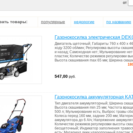
от
вать товары:
популярные
недорогие
по названию
Газонокосилка электрическая DE
Двигатель
щеточный
;
Габариты
760 x 400 x 4
ходу
3200 об/мин
;
Регулировка высоты скаши
и назад
;
Самоходная
нет
;
Мульчирование
нет
пластик
;
Количество режимов регулировки в
Высота скашивания max
65 мм
;
Ширина скаш
18
547,00
руб.
Газонокосилка аккумуляторная KA
Тип двигателя
аккумуляторный
;
Ширина скаш
Высота скашивания min
25 мм
;
Частота вращ
500 л
;
Мульчирование
есть
;
Выброс травы
сбо
Колеса
перед 160 мм, задние 200 мм
;
Матери
аккумулятора
до 6 А/ч
;
Напряжение аккумуля
Количество режимов регулировки высоты ск
бесщеточный
;
Индикатоp запoлнения травo
есть
;
Материал деки
ударопрочный пластик
;