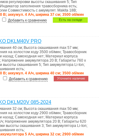
имов регулировки высоты скашивания
5
;
Тип
Индикатоp запoлнения травoсборника
есть
;
огии
Совместимость с аккумулят. Makita 18В
;
20 В; аккумул. 4 А/ч, ширина 37 см; 3500 об/мин
Есть на складе
Добавить к сравнению
DEKO DKLM40V PRO
ивания
40 см
;
Высота скашивания max
57 мм
;
ения на холостом ходу
3500 об/мин
;
Травосборник
и назад
;
Самоходная
нет
;
Материал корпуса
;
Напряжение аккумулятора
20 В
;
Габариты
760 x
ки высоты скашивания
5
;
Тип аккумулятора
Li-Ion
;
кашивания
есть
;
20 В; аккумул. 4 А/ч, ширина 40 см; 3500 об/мин
Уточните наличие
Добавить к сравнению
EKO DKLM20V 085-2024
ивания
32 см
;
Высота скашивания max
50 мм
;
ения на холостом ходу
2900 об/мин
;
Травосборник
и назад
;
Самоходная
нет
;
Материал корпуса
/ч
;
Напряжение аккумулятора
20 В
;
Габариты
620
овки высоты скашивания
3
;
Тип аккумулятора
Li-Ion
;
кашивания
есть
;
 аккумулятора 5 А/ч, ширина 32 см; 2900 об/мин