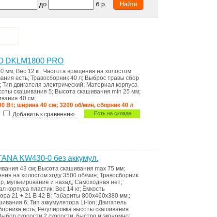
до
б.р.
KO DKLM1800 PRO
60 мм
;
Вес
12 кг
;
Частота вращения на холостом
вания
есть
;
Травосборник
40 л
;
Выброс травы
сбор
;
Тип двигателя
электрический
;
Материал корпуса
ысоты скашивания
5
;
Высота скашивания min
25 мм
;
ивания
40 см
;
00 Вт; ширина 40 см; 3200 об/мин, сборник 40 л
Есть на складе
Добавить к сравнению
TANA KW430-0 без аккумул.
ивания
43 см
;
Высота скашивания max
75 мм
;
ения на холостом ходу
3500 об/мин
;
Травосборник
р, мульчирование и назад
;
Самоходная
нет
;
ал корпуса
пластик
;
Вес
14 кг
;
Ёмкость
тора
21 + 21 В 42 В
;
Габариты
800х460х380 мм.
;
ашивания
6
;
Тип аккумулятора
Li-Ion
;
Двигатель
сборника
есть
;
Регулировка высоты скашивания
Выбор скорости
2 скорости, быстро и экономно
;