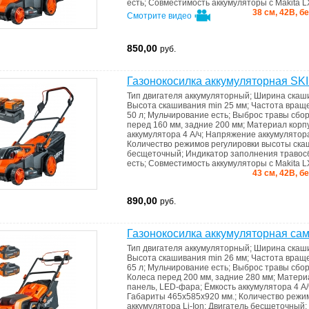
есть
;
Совместимость
аккумуляторы с Makita L
38 см, 42В, б
Смотрите видео
850,00
руб.
Газонокосилка аккумуляторная S
Тип двигателя
аккумуляторный
;
Ширина скаш
Высота скашивания min
25 мм
;
Частота вращ
50 л
;
Мульчирование
есть
;
Выброс травы
сбор
перед 160 мм, задние 200 мм
;
Материал корп
аккумулятора
4 А/ч
;
Напряжение аккумулято
Количество режимов регулировки высоты ск
бесщеточный
;
Индикатоp запoлнения травo
есть
;
Совместимость
аккумуляторы с Makita L
43 см, 42В, б
890,00
руб.
Газонокосилка аккумуляторная с
Тип двигателя
аккумуляторный
;
Ширина скаш
Высота скашивания min
26 мм
;
Частота вращ
65 л
;
Мульчирование
есть
;
Выброс травы
сбор
Колеса
перед 200 мм, задние 280 мм
;
Матери
панель, LED-фара
;
Ёмкость аккумулятора
4 А/
Габариты
465х585х920 мм.
;
Количество режи
аккумулятора
Li-Ion
;
Двигатель
бесщеточный
;