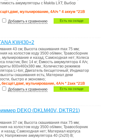
стимость
аккумуляторы с Makita LXT
;
Выбор
есщёт.двиг, мульчирование, 4А/ч * 4 аккум *21В
Есть на складе
Добавить к сравнению
ATANA KW430+2
ивания
43 см
;
Высота скашивания max
75 мм
;
ения на холостом ходу
3500 об/мин
;
Травосборник
, мульчирование и назад
;
Самоходная
нет
;
Колеса
уса
пластик
;
Вес
14 кг
;
Ёмкость аккумулятора
4 А/ч
;
бариты
800х460х380 мм.
;
Количество режимов
улятора
Li-Ion
;
Двигатель
бесщеточный
;
Индикатоp
а высоты скашивания
есть
;
Материал деки
рости, быстро и экономно
;
, бесщёт.двиг, мульчирование, 4А/ч * 2акк *21В
Есть на складе
Добавить к сравнению
 триммер DEKO (DKLM40V, DKTR21)
ивания
37 см
;
Высота скашивания max
75 мм
;
ения на холостом ходу
3500 об/мин
;
Травосборник
 и назад
;
Самоходная
нет
;
Материал корпуса
/ч
;
Напряжение аккумулятора
40 (2x20) В
;