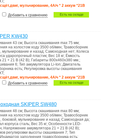
XT
;
есщёт.двиг, мульчирование, 4А/ч * 2 аккум *21В
Есть на складе
Добавить к сравнению
KIPER KW430
ивания
43 см
;
Высота скашивания max
75 мм
;
ения на холостом ходу
3500 об/мин
;
Травосборник
, мульчирование и назад
;
Самоходная
нет
;
Колеса
уса
ударопрочный пластик
;
Вес
18 кг
;
Ёмкость
ра
21 + 21 В (42 В)
;
Габариты
800х460х380 мм.
;
ашивания
6
;
Тип аккумулятора
Li-Ion
;
Двигатель
сборника
есть
;
Регулировка высоты скашивания
XT
;
есщёт.двиг, мульчирование, 4А/ч * 2 аккум *21В
Есть на складе
Добавить к сравнению
амоходная SKIPER SW480
ивания
48 см
;
Высота скашивания max
80 мм
;
ения на холостом ходу
3500 об/мин
;
Травосборник
, боковой, мульчирование и назад
;
Самоходная
да
;
ал корпуса
сталь
;
Вес
35 кг
;
Особенности
LED-
ч
;
Напряжение аккумулятора
21 + 21 В (42 В)
;
мов регулировки высоты скашивания
7
;
Тип
Индикатоp запoлнения травoсборника
есть
;