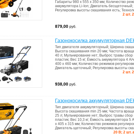
Габариты
980 x 555 x 350 мм
;
Количество реж
аккумулятора
Li-Ion
;
Двигатель
бесщеточный
;
Регулировка высоты скашивания
есть
;
Технол
2 шт. 
879,00
руб.
Газонокосилка аккумуляторная 
Тип двигателя
аккумуляторный
;
Ширина скаш
Высота скашивания min
20 мм
;
Частота вращ
40 л
;
Мульчирование
нет
;
Выброс травы
сбор 
пластик
;
Вес
15 кг
;
Ёмкость аккумулятора
4 А/ч
400 x 460 мм
;
Количество режимов регулиров
Двигатель
щеточный
;
Регулировка высоты с
2 шт. 
938,00
руб.
Газонокосилка аккумуляторная D
Тип двигателя
аккумуляторный
;
Ширина скаш
Высота скашивания min
25 мм
;
Частота вращ
25 л
;
Мульчирование
нет
;
Выброс травы
сбор 
пластик
;
Вес
10,3 кг
;
Ёмкость аккумулятора
5 А
x 405 x 315 мм
;
Количество режимов регулир
Двигатель
щеточный
;
Регулировка высоты с
20 В; 2 шт.