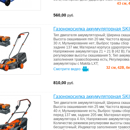
43 см, 
560,00
руб.
Газонокосилка аккумуляторная S
Тип двигателя
аккумуляторный
;
Ширина скаш
Высота скашивания min
20 мм
;
Частота вращ
30 л
;
Мульчирование
нет
;
Выброс травы
сбор 
задние 137 мм
;
Материал корпуса
ударопроч
Напряжение аккумулятора
21 + 21 В (42 В)
;
Г
регулировки высоты скашивания
5
;
Тип аккум
запoлнения травoсборника
есть
;
Регулировк
аккумуляторы с Makita LXT
;
32 см, 42В, б
Смотрите видео
810,00
руб.
Газонокосилка аккумуляторная S
Тип двигателя
аккумуляторный
;
Ширина скаш
Высота скашивания min
25 мм
;
Частота вращ
40 л
;
Мульчирование
есть
;
Выброс травы
сбор
перед 137 мм, задние 205 мм
;
Материал корп
аккумулятора
4 А/ч
;
Напряжение аккумулято
Количество режимов регулировки высоты ск
бесщеточный
;
Индикатоp запoлнения травo