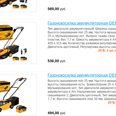
589,00
руб.
Газонокосилка аккумуляторная D
Тип двигателя
аккумуляторный
;
Ширина скаш
Высота скашивания min
25 мм
;
Частота вращ
25 л
;
Мульчирование
нет
;
Выброс травы
сбор 
пластик
;
Вес
7,7 кг
;
Ёмкость аккумулятора
4 А/
405 x 315 мм
;
Количество режимов регулиров
Двигатель
щеточный
;
Регулировка высоты с
20 В; 2 шт.
536,00
руб.
Газонокосилка аккумуляторная 
Высота скашивания min
25 мм
;
Частота вращ
высоты скашивания
есть
;
Травосборник
25 л
;
Мульчирование
нет
;
Тип двигателя
аккумулят
аккумулятора
4 А/ч
;
Напряжение аккумулято
скашивания
3
;
Двигатель
щеточный
;
Тип акку
7,7 кг
;
Высота скашивания max
50 мм
;
Ширина
20 В;
494,00
руб.