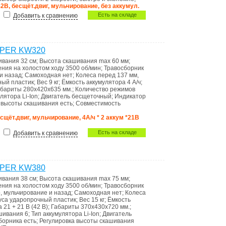
42В, бесщёт.двиг, мульчирование, без аккумул.
Есть на складе
Добавить к сравнению
KIPER KW320
ивания
32 см
;
Высота скашивания max
60 мм
;
ения на холостом ходу
3500 об/мин
;
Травосборник
и назад
;
Самоходная
нет
;
Колеса
перед 137 мм,
ный пластик
;
Вес
9 кг
;
Ёмкость аккумулятора
4 А/ч
;
абариты
280х420х635 мм.
;
Количество режимов
улятора
Li-Ion
;
Двигатель
бесщеточный
;
Индикатоp
а высоты скашивания
есть
;
Совместимость
есщёт.двиг, мульчирование, 4А/ч * 2 аккум *21В
Есть на складе
Добавить к сравнению
KIPER KW380
ивания
38 см
;
Высота скашивания max
75 мм
;
ения на холостом ходу
3500 об/мин
;
Травосборник
, мульчирование и назад
;
Самоходная
нет
;
Колеса
уса
ударопрочный пластик
;
Вес
15 кг
;
Ёмкость
ра
21 + 21 В (42 В)
;
Габариты
370х430х720 мм.
;
ашивания
6
;
Тип аккумулятора
Li-Ion
;
Двигатель
сборника
есть
;
Регулировка высоты скашивания