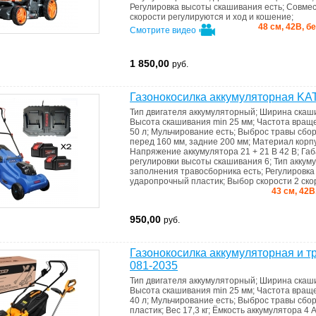
Регулировка высоты скашивания
есть
;
Совме
скорости
регулируются и ход и кошение
;
48 см, 42В, б
Смотрите видео
1 850,00
руб.
Газонокосилка аккумуляторная K
Тип двигателя
аккумуляторный
;
Ширина скаш
Высота скашивания min
25 мм
;
Частота вращ
50 л
;
Мульчирование
есть
;
Выброс травы
сбор
перед 160 мм, задние 200 мм
;
Материал корп
Напряжение аккумулятора
21 + 21 В 42 В
;
Га
регулировки высоты скашивания
6
;
Тип аккум
запoлнения травoсборника
есть
;
Регулировк
ударопрочный пластик
;
Выбор скорости
2 ско
43 см, 42В
950,00
руб.
Газонокосилка аккумуляторная и
081-2035
Тип двигателя
аккумуляторный
;
Ширина скаш
Высота скашивания min
25 мм
;
Частота вращ
40 л
;
Мульчирование
есть
;
Выброс травы
сбор
пластик
;
Вес
17,3 кг
;
Ёмкость аккумулятора
4 А