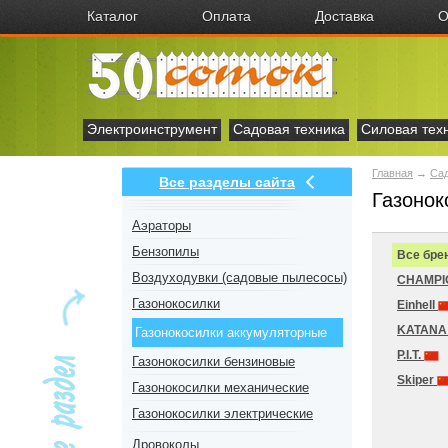
Каталог
Оплата
Доставка
О
Электроинструмент
Садовая техника
Силовая тех
Главная
→
Сад
Все разделы сайта
Газонок
Аэраторы
Бензопилы
Все бре
Воздуходувки (садовые пылесосы)
CHAMP
Газонокосилки
Einhell
KATAN
Газонокосилки аккумуляторные
P.I.T.
Газонокосилки бензиновые
Skiper
Газонокосилки механические
Газонокосилки электрические
Дровоколы