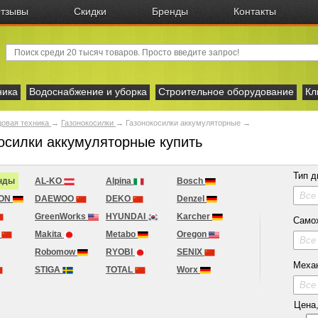
тзывы
Скидки
Бренды
Контакты
ника
Водоснабжение и уборка
Строительное оборудование
Кл
овая техника
→
Газонокосилки
→
Газонокосилки аккумуляторные →
осилки аккумуляторные купить
Тип д
нды
AL-KO
Alpina
Bosch
Все
ION
DAEWOO
DEKO
Denzel
GreenWorks
HYUNDAI
Karcher
Само
A
Makita
Metabo
Oregon
Все
Robomow
RYOBI
SENIX
Меха
STIGA
TOTAL
Worx
Все
Цена, 