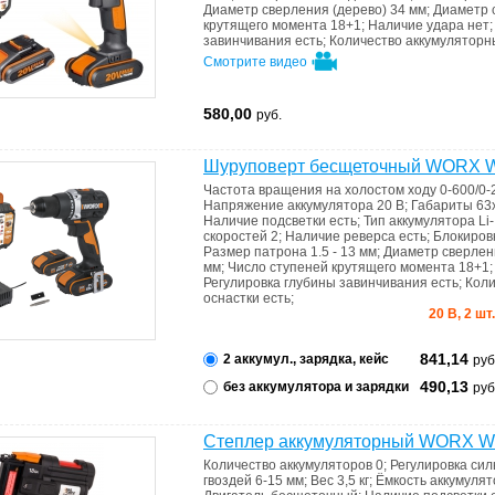
Диаметр сверления (дерево)
34 мм
;
Диаметр 
крутящего момента
18+1
;
Наличие удара
нет
завинчивания
есть
;
Количество аккумулятор
Смотрите видео
580,00
руб.
Шуруповерт бесщеточный WORX 
Частота вращения на холостом ходу
0-600/0-
Напряжение аккумулятора
20 В
;
Габариты
63
Наличие подсветки
есть
;
Тип аккумулятора
Li
скоростей
2
;
Наличие реверса
есть
;
Блокиров
Размер патрона
1.5 - 13 мм
;
Диаметр сверлен
мм
;
Число ступеней крутящего момента
18+1
Регулировка глубины завинчивания
есть
;
Коли
оснастки
есть
;
20 В, 2 шт
841,14
2 аккумул., зарядка, кейс
руб
490,13
без аккумулятора и зарядки
руб
Степлер аккумуляторный WORX W
Количество аккумуляторов
0
;
Регулировка си
гвоздей 6-15 мм
;
Вес
3,5 кг
;
Ёмкость аккумуля