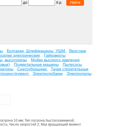
до
б.р.
ры
Болгарки, Шлифмашины, УШМ
Верстаки
осилки электрические
Гайковерты
ы, высоторезы
Мойки высокого давления
овые)
Подметальные машины
Пылесосы
каторы
Снегоуборщики
Тачки строительные
ктроинструмент
Электролобзики
Электропилы
патрона
10 мм
;
Тип патрона
быстрозажимной
;
а
есть
;
Число скоростей
2
;
Max вращающий момент