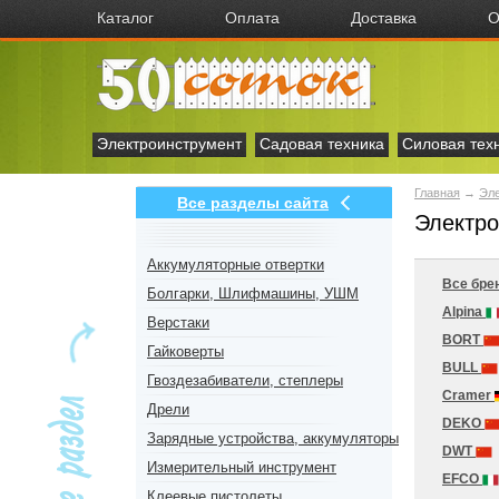
Каталог
Оплата
Доставка
О
Электроинструмент
Садовая техника
Силовая тех
Главная
→
Эл
Все разделы сайта
Электро
Аккумуляторные отвертки
Все бре
Болгарки, Шлифмашины, УШМ
Alpina
Верстаки
BORT
Гайковерты
BULL
Гвоздезабиватели, степлеры
Cramer
Дрели
DEKO
Зарядные устройства, аккумуляторы
DWT
Измерительный инструмент
EFCO
Клеевые пистолеты