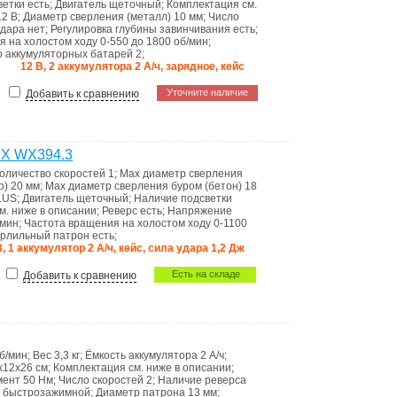
ветки
есть
;
Двигатель
щеточный
;
Комплектация
см.
12 В
;
Диаметр сверления (металл)
10 мм
;
Число
удара
нет
;
Регулировка глубины завинчивания
есть
;
я на холостом ходу
0-550 до 1800 об/мин
;
о аккумуляторных батарей
2
;
12 В, 2 аккумулятора 2 А/ч, зарядное, кейс
Уточните наличие
Добавить к сравнению
RX WX394.3
оличество скоростей
1
;
Мах диаметр сверления
о)
20 мм
;
Max диаметр сверления буром (бетон)
18
LUS
;
Двигатель
щеточный
;
Наличие подсветки
м. ниже в описании
;
Реверс
есть
;
Напряжение
/мин
;
Частота вращения на холостом ходу
0-1100
рлильный патрон
есть
;
В, 1 аккумулятор 2 А/ч, кейс, сила удара 1,2 Дж
Есть на складе
Добавить к сравнению
б/мин
;
Вес
3,3 кг
;
Ёмкость аккумулятора
2 А/ч
;
x12x26 см
;
Комплектация
см. ниже в описании
;
мент
50 Нм
;
Число скоростей
2
;
Наличие реверса
а
быстрозажимной
;
Диаметр патрона
13 мм
;