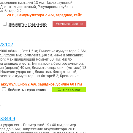
сверления (металл)
13 мм
;
Число ступеней
;
Двигатель
щеточный
;
Регулировка глубины
ных батарей
2
;
20 В, 2 аккумулятора 2 А/ч, зарядное, кейс
Уточните наличие
Добавить к сравнению
WX102
2000 об/мин
;
Вес
1,5 кг
;
Ёмкость аккумулятора
2 А/ч
;
х172х200 мм
;
Комплектация
см. ниже в описании
;
-Ion
;
Max вращающий момент
60 Нм
;
Число
ка шпинделя
есть
;
Тип патрона
быстрозажимной
;
ия (дерево)
40 мм
;
Диаметр сверления (металл)
13
;
Наличие удара
нет
;
Двигатель
бесщеточный
;
чество аккумуляторных батарей
2
;
Крепление
. аккумул. Li-Ion 2 А/ч, зарядное, усилие 60 Н*м
Есть на складе
Добавить к сравнению
.
.
X844.9
лы удара
есть
;
Размер скоб
19 / 40 мм, размер
тора
до 5 А/ч
;
Напряжение аккумулятора
20 В
;