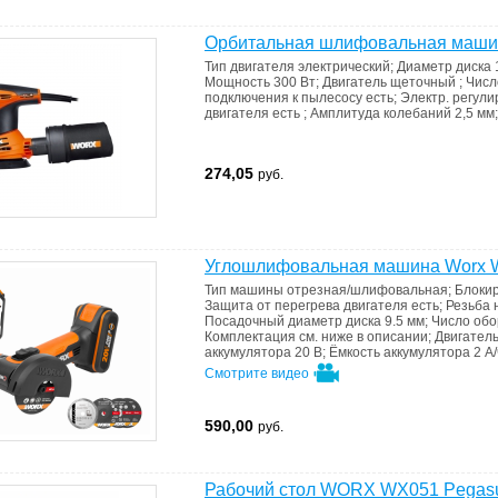
Орбитальная шлифовальная маш
Тип двигателя
электрический
;
Диаметр диска
Мощность
300 Вт
;
Двигатель
щеточный
;
Числ
подключения к пылесосу
есть
;
Электр. регул
двигателя
есть
;
Амплитуда колебаний
2,5 мм
274,05
руб.
Углошлифовальная машина Worx
Тип машины
отрезная/шлифовальная
;
Блокир
Защита от перегрева двигателя
есть
;
Резьба
Посадочный диаметр диска
9.5 мм
;
Число об
Комплектация
см. ниже в описании
;
Двигател
аккумулятора
20 В
;
Ёмкость аккумулятора
2 А/
Смотрите видео
590,00
руб.
Рабочий стол WORX WX051 Pegas