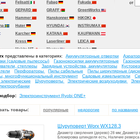
H
Felisatti
Fubag
Fukuda
от
ux
GEPARD
GRAFF
GreenWorks
Hammer
Hanskonner
HiKOKI
rna
Huter
HYUNDAI
INSTRUMAX
Karcher
KATANA
KAUFMANN
Kress
Laserliner
LEICA
Makita MT
Master
Metabo
rx
представлены в категориях:
Аккумуляторные отвертки
Аэрато
ee
MOLOT
Motorola
MTD
вки (садовые пылесосы)
Газонокосилки аккумуляторные
Газонок
N
NORTON
Oasis
Oregon
иватели, степлеры
Зарядные устройства, аккумуляторы
Кусторез
атели
Перфораторы
Пилы сабельные
Пилы циркулярные (диск
PARTISAN
PATRIOT
Rezer
ы, многофункциональный инструмент
Садовые измельчители
Се
RYOBI
SENIX
Silver wing
электрические
Шуруповерты
Электрические воздуходувки
Эле
лектрорубанки
Sokkia
South
STANLEY
подбор:
Электроинструмент Ryobi ONE+
L
STEINEL
STIGA
TCC
c
TESLA
Testo
TITAN
вать товары:
популярные
недорогие
по названию
TOTAL
Toua
VEKTOR
WESTER
WinFull
WORTEX
Шуруповерт Worx WX128.3
ZIGZAG
Zitrek
Беларус
Диаметр сверления (дерево)
28 мм
;
Диаметр 
Ш
Вихрь
Волат
Зубр
Блокировка шпинделя
есть
;
Наличие реверс