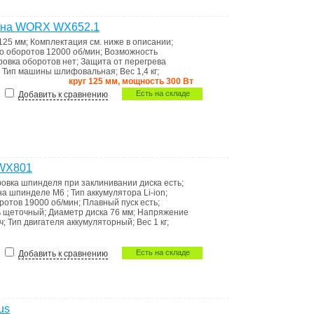
ина WORX WX652.1
125 мм
;
Комплектация
см. ниже в описании
;
о оборотов
12000 об/мин
;
Возможность
ировка оборотов
нет
;
Защита от перегрева
;
Тип машины
шлифовальная
;
Вес
1,4 кг
;
круг 125 мм, мощность 300 Вт
Есть на складе
Добавить к сравнению
 WX801
овка шпинделя при заклинивании диска
есть
;
 на шпинделе
М6
;
Тип аккумулятора
Li-ion
;
оротов
19000 об/мин
;
Плавный пуск
есть
;
ь
щеточный
;
Диаметр диска
76 мм
;
Напряжение
ч
;
Тип двигателя
аккумуляторный
;
Вес
1 кг
;
Есть на складе
Добавить к сравнению
us