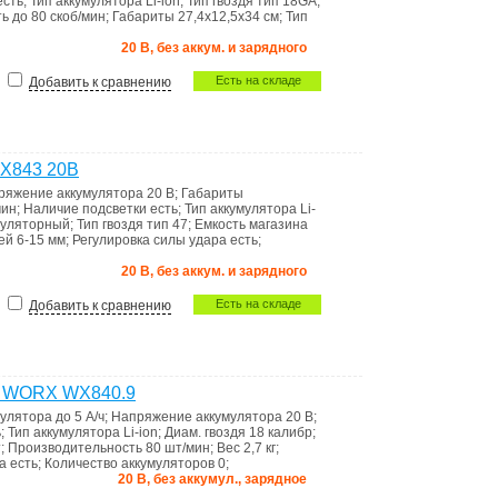
есть
;
Тип аккумулятора
Li-ion
;
Тип гвоздя
тип 18GA
;
ть
до 80 скоб/мин
;
Габариты
27,4х12,5х34 см
;
Тип
20 В, без аккум. и зарядного
Есть на складе
Добавить к сравнению
X843 20В
ряжение аккумулятора
20 В
;
Габариты
мин
;
Наличие подсветки
есть
;
Тип аккумулятора
Li-
муляторный
;
Тип гвоздя
тип 47
;
Емкость магазина
ей 6-15 мм
;
Регулировка силы удара
есть
;
20 В, без аккум. и зарядного
Есть на складе
Добавить к сравнению
й WORX WX840.9
мулятора
до 5 А/ч
;
Напряжение аккумулятора
20 В
;
ь
;
Тип аккумулятора
Li-ion
;
Диам. гвоздя
18 калибр
;
т
;
Производительность
80 шт/мин
;
Вес
2,7 кг
;
ра
есть
;
Количество аккумуляторов
0
;
20 В, без аккумул., зарядное