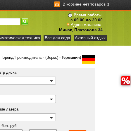
В корзине нет товаров :(
Время работы:
с 09.00 до 20.00
Адрес магазина:
Минск, Платонова 34
иматическая техника
Все для сада
Активный отдых
Бренд/Производитель - (Воркс) -
Германия
)
етр диска:
чие лазера:
бел. руб.