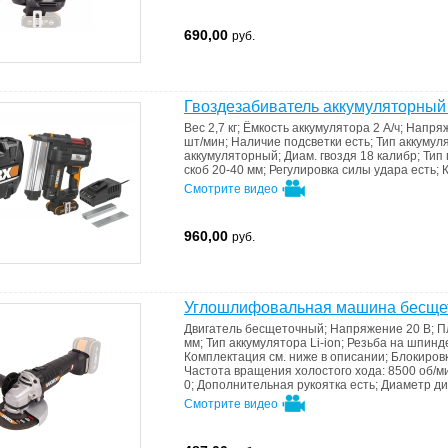
690,00
руб.
Гвоздезабиватель аккумуляторн
Вес
2,7 кг
;
Ёмкость аккумулятора
2 А/ч
;
Напряж
шт/мин
;
Наличие подсветки
есть
;
Тип аккумул
аккумуляторный
;
Диам. гвоздя
18 калибр
;
Тип
скоб
20-40 мм
;
Регулировка силы удара
есть
;
Смотрите видео
960,00
руб.
Углошлифовальная машина бесщ
Двигатель
бесщеточный
;
Напряжение
20 В
;
П
мм
;
Тип аккумулятора
Li-ion
;
Резьба на шпин
Комплектация
см. ниже в описании
;
Блокиров
Частота вращения холостого хода:
8500 об/м
0
;
Дополнительная рукоятка
есть
;
Диаметр д
Смотрите видео