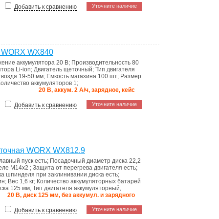
Уточните наличие
Добавить к сравнению
ый WORX WX840
ение аккумулятора
20 В
;
Производительность
80
ятора
Li-ion
;
Двигатель
щеточный
;
Тип двигателя
 гвоздя
19-50 мм
;
Емкость магазина
100 шт
;
Размер
Количество аккумуляторов
1
;
20 В, аккум. 2 А/ч, зарядное, кейс
Уточните наличие
Добавить к сравнению
еточная WORX WX812.9
лавный пуск
есть
;
Посадочный диаметр диска
22,2
деле
M14x2
;
Защита от перегрева двигателя
есть
;
ка шпинделя при заклинивании диска
есть
;
ин
;
Вес
1,6 кг
;
Количество аккумуляторных батарей
иска
125 мм
;
Тип двигателя
аккумуляторный
;
20 В, диск 125 мм, без аккумул. и зарядного
Уточните наличие
Добавить к сравнению