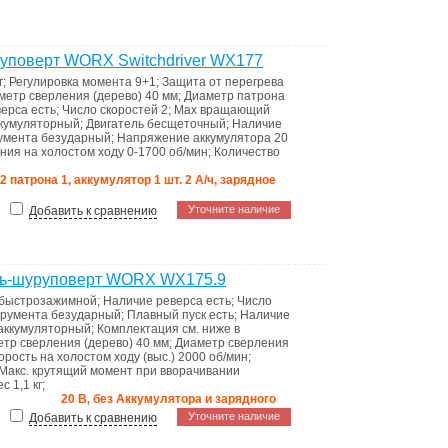
уповерт WORX Switchdriver WX177
г
;
Регулировка момента
9+1
;
Защита от перегрева
метр сверления (дерево)
40 мм
;
Диаметр патрона
верса
есть
;
Число скоростей
2
;
Max вращающий
кумуляторный
;
Двигатель
бесщеточный
;
Наличие
румента
безударный
;
Напряжение аккумулятора
20
ния на холостом ходу
0-1700 об/мин
;
Количество
 2 патрона 1, аккумулятор 1 шт. 2 А/ч, зарядное
Уточните наличие
Добавить к сравнению
ль-шуруповерт WORX WX175.9
быстрозажимной
;
Наличие реверса
есть
;
Число
трумента
безударный
;
Плавный пуск
есть
;
Наличие
аккумуляторный
;
Комплектация
см. ниже в
тр сверления (дерево)
40 мм
;
Диаметр сверления
орость на холостом ходу (выс.)
2000 об/мин
;
Макс. крутящий момент при вворачивании
ес
1,1 кг
;
20 В, без Аккумулятора и зарядного
Уточните наличие
Добавить к сравнению