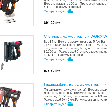
Двигатель
бесщеточный
;
Наличие подсветки
Емкость магазина
100 шт
;
Производительнос
двигателя
аккумуляторный
;
Смотрите видео
694,20
руб.
Степлер аккумуляторный WORX W
Вес
1,5 кг
;
Ёмкость аккумулятора
до 5 А/ч
;
Нап
27,4х12,5х34 см
;
Производительность
60 шт/
ion
;
Двигатель
щеточный
;
Тип двигателя
акку
85/100 шт
;
Размер скоб
6-14 мм, размер гвозд
Количество аккумуляторов
0
;
Смотрите видео
573,30
руб.
Гвоздезабиватель аккумуляторны
Тип двигателя
аккумуляторный
;
Ёмкость акку
Двигатель
щеточный
;
Наличие подсветки
ест
Тип гвоздя
19-50 мм
;
Емкость магазина
100 ш
Размер скоб
20-40 мм
;
Регулировка силы уда
Смотрите видео