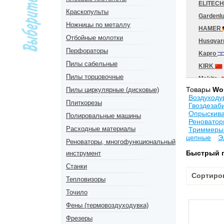
ELITEC
Краскопульты
Gardenl
Ножницы по металлу
HAMER
Отбойные молотки
Husqva
Перфораторы
Kapro
Пилы сабельные
KIRK
Пилы торцовочные
Makita
Товары
Wo
Пилы циркулярные (дисковые)
Milwauk
Воздуходу
Плиткорезы
NEWTO
Гвоздезаб
Опрыскив
Полировальные машины
P.I.T.
Реноватор
Расходные материалы
RODEO
Триммеры 
цепные
Э
Skiper
Реноваторы, многофункциональный
Быстрый 
инструмент
STARTU
Станки
Tecome
Сортиро
TOPTUL
Тепловизоры
WATT
Точило
Worx
Фены (термовоздуходувка)
БЕЛМА
Фрезеры