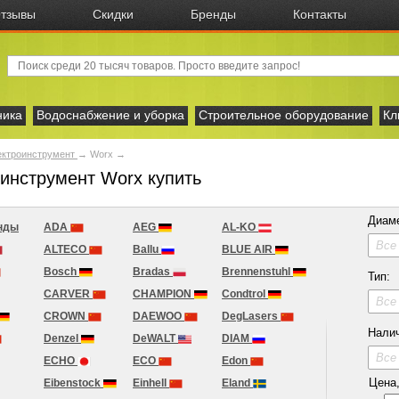
тзывы
Скидки
Бренды
Контакты
ника
Водоснабжение и уборка
Строительное оборудование
Кл
ектроинструмент
→
Worx
→
инструмент Worx купить
Диам
нды
ADA
AEG
AL-KO
Все
ALTECO
Ballu
BLUE AIR
Bosch
Bradas
Brennenstuhl
Тип:
CARVER
CHAMPION
Condtrol
Все
CROWN
DAEWOO
DegLasers
Нали
Denzel
DeWALT
DIAM
Все
ECHO
ECO
Edon
Цена, 
Eibenstock
Einhell
Eland