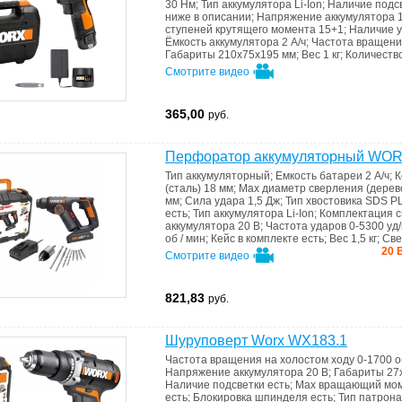
30 Нм
;
Тип аккумулятора
Li-Ion
;
Наличие подс
кол
Калибр
Корвет
Луга
ниже в описании
;
Напряжение аккумулятора
ступеней крутящего момента
15+1
;
Наличие 
Н
Мобил-К
Ресанта
ТРУДМАШ
Ёмкость аккумулятора
2 А/ч
;
Частота вращени
НТ
Энкор
Габариты
210x75x195 мм
;
Вес
1 кг
;
Количеств
Смотрите видео
365,00
руб.
Перфоратор аккумуляторный WO
Тип
аккумуляторный
;
Емкость батареи
2 А/ч
;
К
(сталь)
18 мм
;
Мах диаметр сверления (дерев
мм
;
Сила удара
1,5 Дж
;
Тип хвостовика
SDS P
есть
;
Тип аккумулятора
Li-Ion
;
Комплектация
с
аккумулятора
20 В
;
Частота ударов
0-5300 уд
об / мин
;
Кейс в комплекте
есть
;
Вес
1,5 кг
;
Све
20 
Смотрите видео
821,83
руб.
Шуруповерт Worx WX183.1
Частота вращения на холостом ходу
0-1700 о
Напряжение аккумулятора
20 В
;
Габариты
27
Наличие подсветки
есть
;
Max вращающий мо
есть
;
Блокировка шпинделя
есть
;
Тип патрон