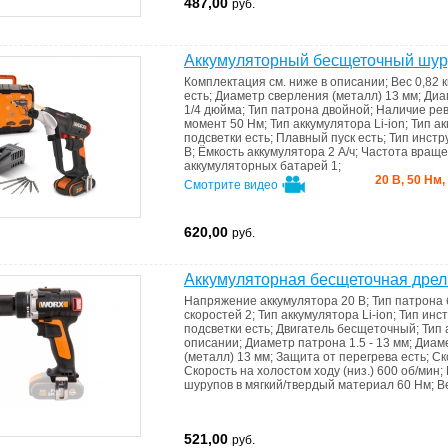
487,00
руб.
Аккумуляторный бесщеточный шур
Комплектация
см. ниже в описании
;
Вес
0,82 к
есть
;
Диаметр сверления (металл)
13 мм
;
Диа
1/4 дюйма
;
Тип патрона
двойной
;
Наличие ре
момент
50 Нм
;
Тип аккумулятора
Li-ion
;
Тип
ак
подсветки
есть
;
Плавный пуск
есть
;
Тип инст
В
;
Ёмкость аккумулятора
2 А/ч
;
Частота враще
аккумуляторных батарей
1
;
20 В, 50 Нм,
Смотрите видео
620,00
руб.
Аккумуляторная бесщеточная дре
Напряжение аккумулятора
20 В
;
Тип патрона
скоростей
2
;
Тип аккумулятора
Li-ion
;
Тип инс
подсветки
есть
;
Двигатель
бесщеточный
;
Тип
описании
;
Диаметр патрона
1.5 - 13 мм
;
Диаме
(металл)
13 мм
;
Защита от перегрева
есть
;
Ск
Скорость на холостом ходу (низ.)
600 об/мин
;
шурупов в мягкий/твердый материал
60 Нм
;
В
521,00
руб.