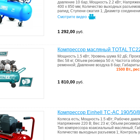
давление
10 бар
;
Мощность
2.2 кВт
;
Напряже
400 x 850 мм
;
Количество выходных разъемо
рапид
;
Ступени сжатия
1
;
Диаметр соединен
Смотрите видео
1 292,00
руб.
Компрессор масляный TOTAL TC2
Мощность
1.5 кВт
;
Уровень шума
92 дБ
;
Произ
Вес
58 кг
;
Объем ресивера
50 л
;
Частота обор
ременной
;
Давление воздуха
8 бар
;
Габарит
1500 Вт., ре
1 810,00
руб.
Компрессор Einhell TC-AC 190/50/8
Колеса
есть
;
Мощность
1.5 кВт
;
Рабочее дав
Напряжение
220 В
;
Вес
23 кг
;
Объем ресивер
Тип компрессора
коаксиальный масляный
;
Га
Количество выходных разъемов
1
;
Контроль 