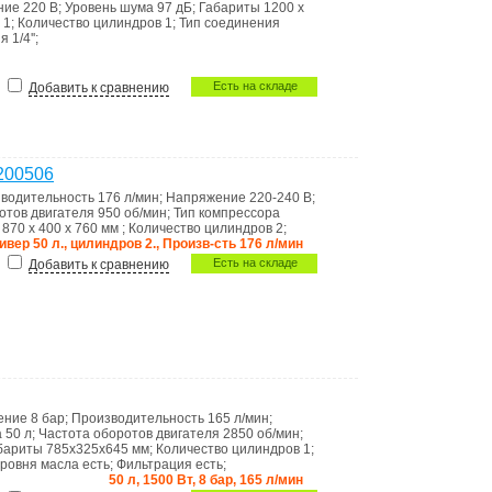
ние
220 В
;
Уровень шума
97 дБ
;
Габариты
1200 x
в
1
;
Количество цилиндров
1
;
Тип соединения
ия
1/4''
;
Есть на складе
Добавить к сравнению
200506
водительность
176 л/мин
;
Напряжение
220-240 В
;
отов двигателя
950 об/мин
;
Тип компрессора
ы
870 x 400 x 760 мм
;
Количество цилиндров
2
;
сивер 50 л., цилиндров 2., Произв-сть 176 л/мин
Есть на складе
Добавить к сравнению
ление
8 бар
;
Производительность
165 л/мин
;
а
50 л
;
Частота оборотов двигателя
2850 об/мин
;
бариты
785x325x645 мм
;
Количество цилиндров
1
;
уровня масла
есть
;
Фильтрация
есть
;
50 л, 1500 Вт, 8 бар, 165 л/мин