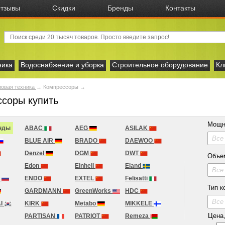
тзывы
Скидки
Бренды
Контакты
ника
Водоснабжение и уборка
Строительное оборудование
Кл
овая техника
→
Компрессоры →
соры купить
Мощн
нды
ABAC
AEG
ASILAK
Все
BLUE AIR
BRADO
DAEWOO
Denzel
DGM
DWT
Объе
Edon
Einhell
Eland
Все
H
ENDO
EXTEL
Felisatti
Тип к
GARDMANN
GreenWorks
HDC
Все
I
KIRK
Metabo
MIKKELE
Цена, 
PARTISAN
PATRIOT
Remeza