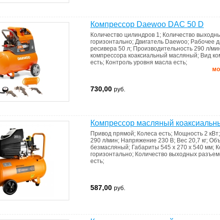
Компрессор Daewoo DAC 50 D
Количество цилиндров
1
;
Количество выходн
горизонтально
;
Двигатель
Daewoo
;
Рабочее 
ресивера
50 л
;
Производительность
290 л/ми
компрессора
коаксиальный масляный
;
Вид к
есть
;
Контроль уровня масла
есть
;
мо
730,00
руб.
Компрессор масляный коаксиаль
Привод
прямой
;
Колеса
есть
;
Мощность
2 кВт
290 л/мин
;
Напряжение
230 В
;
Вес
20,7 кг
;
Объ
безмасляный
;
Габариты
545 x 270 x 540 мм
;
К
горизонтально
;
Количество выходных разъе
есть
;
587,00
руб.