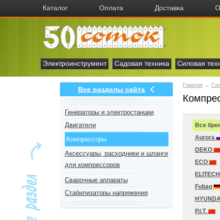
Каталог
Оплата
Доставка
О
Электроинструмент
Садовая техника
Силовая тех
Главная
→
Сил
Все разделы сайта
Компрес
Генераторы и электростанции
Двигатели
Все бре
Aurora
Компрессоры
DEKO
Аксесcуары, расходники и шланги
ECO
для компрессоров
ELITEC
Сварочные аппараты
Fubag
Стабилизаторы напряжения
HYUNDA
P.I.T.