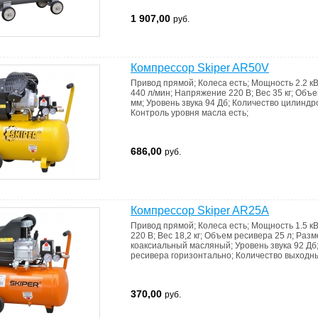
1 907,00
руб.
Компрессор Skiper AR50V
Привод
прямой
;
Колеса
есть
;
Мощность
2.2 к
440 л/мин
;
Напряжение
220 В
;
Вес
35 кг
;
Объе
мм
;
Уровень звука
94 Дб
;
Количество цилиндр
Контроль уровня масла
есть
;
686,00
руб.
Компрессор Skiper AR25A
Привод
прямой
;
Колеса
есть
;
Мощность
1.5 к
220 В
;
Вес
18,2 кг
;
Объем ресивера
25 л
;
Разм
коаксиальный масляный
;
Уровень звука
92 Дб
ресивера
горизонтально
;
Количество выходн
370,00
руб.