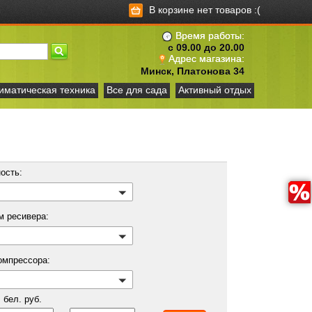
В корзине нет товаров :(
Время работы:
с 09.00 до 20.00
Адрес магазина:
Минск, Платонова 34
иматическая техника
Все для сада
Активный отдых
ость:
м ресивера:
омпрессора:
бел. руб.