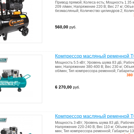
Привод
прямой
;
Колеса
есть
;
Мощность
1.35 
209 л/мин
;
Напряжение
220 В
;
Вес
27 кг
;
Объе
безмасляный
;
Количество цилиндров
2
;
Коли
560,00
руб.
Компрессор масляный ременной 
Мощность
5.5 кВт
;
Уровень шума
83 дБ
;
Рабоч
мин
;
Напряжение
380-400 В
;
Вес
230 кг
;
Объе
об/мин
;
Тип компрессора
ременной
;
Габарит
380 
6 270,00
руб.
Компрессор масляный ременной 
Мощность
3 кВт
;
Уровень шума
83 дБ
;
Рабоче
Напряжение
220-240 В
;
Вес
110 кг
;
Объем ре
мин
;
Тип компрессора
ременной
;
Габариты
13