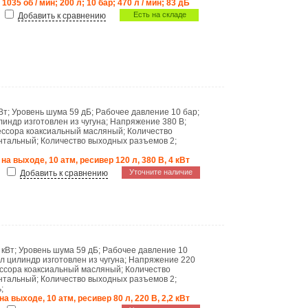
 1035 об / мин; 200 л; 10 бар; 470 л / мин; 83 дБ
Есть на складе
Добавить к сравнению
Вт
;
Уровень шума
59 дБ
;
Рабочее давление
10 бар
;
линдр изготовлен из чугуна
;
Напряжение
380 В
;
ессора
коаксиальный масляный
;
Количество
нтальный
;
Количество выходных разъемов
2
;
 на выходе, 10 атм, ресивер 120 л, 380 В, 4 кВт
Уточните наличие
Добавить к сравнению
 кВт
;
Уровень шума
59 дБ
;
Рабочее давление
10
ал
цилиндр изготовлен из чугуна
;
Напряжение
220
ессора
коаксиальный масляный
;
Количество
нтальный
;
Количество выходных разъемов
2
;
ь
;
на выходе, 10 атм, ресивер 80 л, 220 В, 2,2 кВт