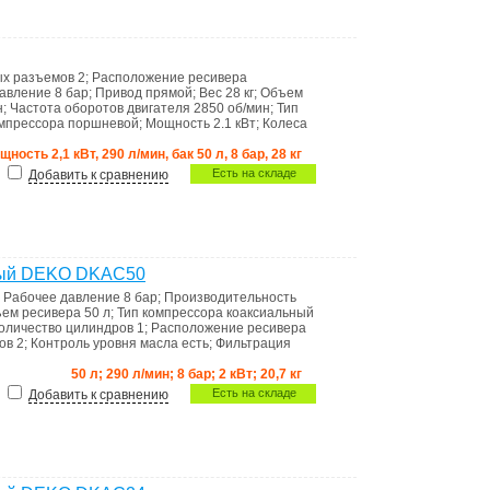
ых разъемов
2
;
Расположение ресивера
давление
8 бар
;
Привод
прямой
;
Вес
28 кг
;
Объем
н
;
Частота оборотов двигателя
2850 об/мин
;
Тип
омпрессора
поршневой
;
Мощность
2.1 кВт
;
Колеса
щность 2,1 кВт, 290 л/мин, бак 50 л, 8 бар, 28 кг
Есть на складе
Добавить к сравнению
ный DEKO DKAC50
;
Рабочее давление
8 бар
;
Производительность
ем ресивера
50 л
;
Тип компрессора
коаксиальный
оличество цилиндров
1
;
Расположение ресивера
мов
2
;
Контроль уровня масла
есть
;
Фильтрация
50 л; 290 л/мин; 8 бар; 2 кВт; 20,7 кг
Есть на складе
Добавить к сравнению