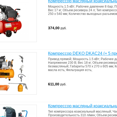
Компрессор масляный коаксиаль
Мощность
1.5 кВт
;
Рабочее давление
8 бар
;
П
Вес
17 кг
;
Объем ресивера
24 л
;
Тип компрес
250 x 540 мм
;
Количество выходных разъемо
374,00
руб.
Компрессор DEKO DKAC24 (+ 5 пр
Привод
прямой
;
Мощность
1.5 кВт
;
Рабочее д
Напряжение
230 В
;
Вес
18 кг
;
Объем ресивер
безмасляный
;
Габариты
570 x 270 x 605 мм
;
К
масла
есть
;
Фильтрация
есть
;
611,00
руб.
Компрессор масляный коаксиальны
Тип компрессора
коаксиальный масляный
;
Ча
Производительность
310 л/мин
;
Объем ресив