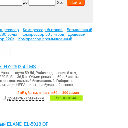
до
б.р.
ра ресивер
Компрессор бытовой
Безмасляный
380 вольт
Компрессор 50 литров
Дешевый
ор 220в
Компрессор промышленный
AI HYC30350LMS
;
Уровень шума
59 Дб
;
Рабочее давление
8 атм
;
220 В
;
Вес
36,5 кг
;
Объем ресивера
50 л
;
Частота
ссора
коаксиальный безмасляный
;
Габариты
льтрация
HEPA-фильтр на бумажной основе
;
2 кВт, 8 атм, ресивер 50 л, 300 л/мин
Есть на складе
Добавить к сравнению
ный ELAND EL-5018 OF