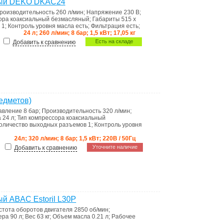
ный DEKO DKAC24
роизводительность
260 л/мин
;
Напряжение
230 В
;
сора
коаксиальный безмасляный
;
Габариты
515 x
в
1
;
Контроль уровня масла
есть
;
Фильтрация
есть
;
24 л; 260 л/мин; 8 бар; 1,5 кВт; 17,05 кг
Есть на складе
Добавить к сравнению
едметов)
авление
8 бар
;
Производительность
320 л/мин
;
а
24 л
;
Тип компрессора
коаксиальный
оличество выходных разъемов
1
;
Контроль уровня
24л; 320 л/мин; 8 бар; 1,5 кВт; 220В / 50Гц
Уточните наличие
Добавить к сравнению
й ABAC Estoril L30P
стота оборотов двигателя
2850 об/мин
;
ера
90 л
;
Вес
63 кг
;
Объем масла
0.21 л
;
Рабочее