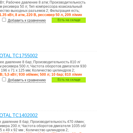
кВт
;
Рабочее давление
8 атм
;
Производительность
м ресивера
50 л
;
Тип компрессора
коаксиальный
чество выходных разъемов
2
;
Фильтрация
есть
;
1.35 кВт, 8 атм, 220 В, рессивер 50 л, 209 л/мин
Есть на складе
Добавить к сравнению
TOTAL TC1755002
ее давление
8 бар
;
Производительность
810 л/
м ресивера
500 л
;
Частота оборотов двигателя
930
ы
196 x 71 x 125 мм
;
Количество цилиндров
2
;
В; 5,5 кВт; 930 об/мин; 500 л; 10 бар; 810 л/мин
Есть на складе
Добавить к сравнению
TOTAL TC1402002
е давление
8 бар
;
Производительность
470 л/мин
;
сивера
200 л
;
Частота оборотов двигателя
1035 об/
5 x 49 x 92 мм
;
Количество цилиндров
2
;