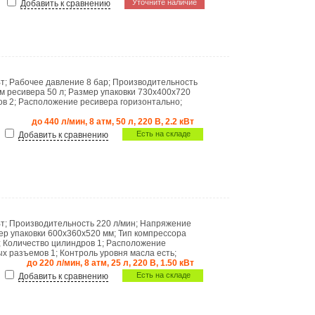
Уточните наличие
Добавить к сравнению
Вт
;
Рабочее давление
8 бар
;
Производительность
м ресивера
50 л
;
Размер упаковки
730х400х720
ов
2
;
Расположение ресивера
горизонтально
;
до 440 л/мин, 8 атм, 50 л, 220 В, 2.2 кВт
Есть на складе
Добавить к сравнению
Вт
;
Производительность
220 л/мин
;
Напряжение
ер упаковки
600х360х520 мм
;
Тип компрессора
;
Количество цилиндров
1
;
Расположение
ых разъемов
1
;
Контроль уровня масла
есть
;
до 220 л/мин, 8 атм, 25 л, 220 В, 1.50 кВт
Есть на складе
Добавить к сравнению