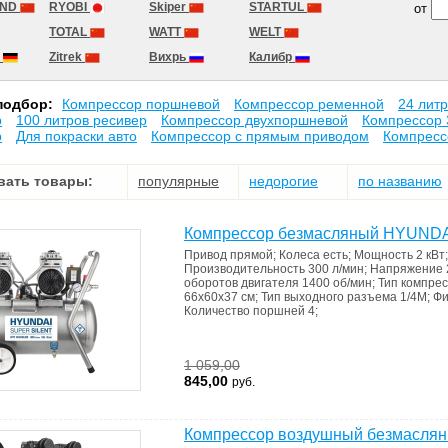
AND
RYOBI
Skiper
STARTUL
от
TOTAL
WATT
WELT
R
Zitrek
Вихрь
Калибр
подбор:
Компрессор поршневой
Компрессор ременной
24 лит
р
100 литров ресивер
Компрессор двухпоршневой
Компрессор 
р
Для покраски авто
Компрессор с прямым приводом
Компресс
вать товары:
популярные
недорогие
по названию
Компрессор безмасляный HYUND
Привод
прямой
;
Колеса
есть
;
Мощность
2 кВт
Производительность
300 л/мин
;
Напряжение
оборотов двигателя
1400 об/мин
;
Тип компре
66х60х37 см
;
Тип выходного разъема
1/4М
;
Фи
Количество поршней
4
;
1 059,00
845,00
руб.
Компрессор воздушный безмасля