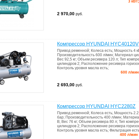
3 кВт;
2 970,00
руб.
Компрессор HYUNDAI HYC40120V
Привод
ременной
;
Колеса
есть
;
Мощность
4 к
Производительность
600 л/мин
;
Материал
ци
Вес
92,5 кг
;
Объем ресивера
120 л
;
Тип компр
цилиндров
2
;
Расположение ресивера
горизо
Контроль уровня масла
есть
;
600 л/мин
2 693,00
руб.
Компрессор HYUNDAI HYC2280Z
Привод
ременной
;
Колеса
есть
;
Мощность
2.2
бар
;
Производительность
400 л/мин
;
Матери
В
;
Вес
76 кг
;
Объем ресивера
80 л
;
Тип компр
цилиндров
2
;
Расположение ресивера
горизо
Контроль уровня масла
есть
;
Фильтрация
ест
400 л/мин 