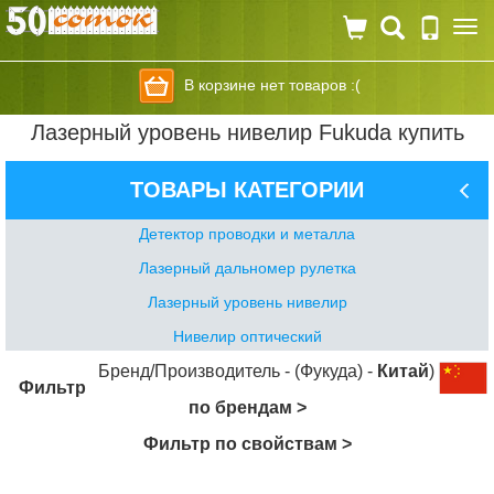
Togg
navi
В корзине нет товаров :(
Лазерный уровень нивелир Fukuda купить
ТОВАРЫ КАТЕГОРИИ
Детектор проводки и металла
Лазерный дальномер рулетка
Лазерный уровень нивелир
Нивелир оптический
Бренд/Производитель - (Фукуда) -
Китай
)
Фильтр
по брендам >
Фильтр по свойствам >