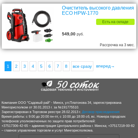
Очиститель высокого давления
ECO HPW-1770
Есть на складе
549,00
руб.
Рассрочка на 3 мес.
вперед→
1
2
3
4
5
6
7
8
все сразу
Компания ООО "Садовый рай" - Минск, ул.Платонова 34, зарегистрирована
Мингорисполком от 30.01.2013 г. за №191775510.
Зарегистрирован в Торговом реестре 28.02.2013 г.
Договор присоединения
Время работы: с 9:00 до 20:00 пн-пт, с 10:00 до 18:00 сб, вс. Номера городских
телефонов уполномоченных по защите прав потребителей:
+37517306-42-65 – администрация Центрального района г. Минска; +37517218-00-82
– главное управление торговли и услуг Мингорисполкома.