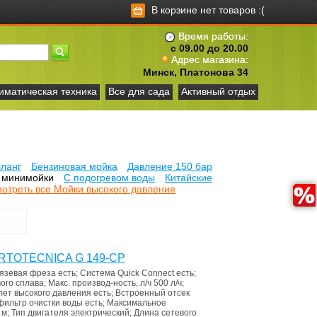
В корзине нет товаров :(
Время работы:
с 09.00 до 20.00
Адрес магазина:
Минск, Платонова 34
иматическая техника
Все для сада
Активный отдых
ланг
Бензиновая мойка
Давление 150 бар
 минимойки
С подогревом воды
Китайские
отреть все Мойки высокого давления
ORTOTECNICA G 149-CP
язевая фреза
есть
;
Система Quick Connect
есть
;
ого сплава
;
Макс. производ-ность, л/ч
500 л/ч
;
лет высокого давления
есть
;
Встроенный отсек
фильтр очистки воды
есть
;
Максимальное
 м
;
Тип двигателя
электрический
;
Длина сетевого