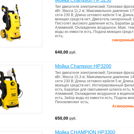
Мойка Champion HP3250
Тип двигателя
электрический
;
Грязевая фрез
кВт
;
Масса
11,2 кг
;
Максимальное давление
17
сети
230 В
;
Длина сетевого кабеля
5 м
;
Длина
моющих средств
нет
;
Двигатель
синхронный
;
Пистолет высокого давления
есть
;
Барабан д
Алюминий
;
Охлаждение
воздушное
;
Макс. те
воды из емкости
есть
;
Подача моющих средс
есть
;
синхронный д
640,00
руб.
Мойка Champion HP3200
Тип двигателя
электрический
;
Грязевая фрез
кВт
;
Масса
15,3 кг
;
Максимальное давление
14
сети
230 В
;
Длина сетевого кабеля
5 м
;
Длина
моющих средств
нет
;
Интегрированный фильт
есть
;
Барабан для сматывания шланга
есть
;
М
Алюминий
;
Охлаждение
воздушное и водяно
есть
;
Забор воды из емкости
есть
;
Подача мо
Пенокомплект
есть
;
Асинхронный
650,00
руб.
Мойка CHAMPION HP3300