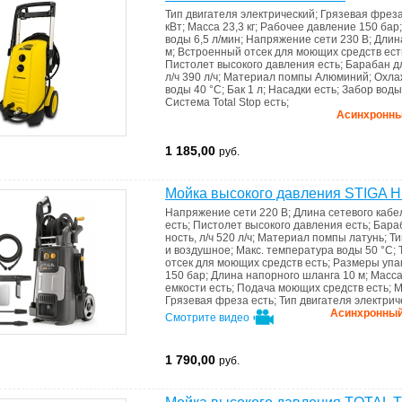
Тип двигателя
электрический
;
Грязевая фрез
кВт
;
Масса
23,3 кг
;
Рабочее давление
150 бар
воды
6,5 л/мин
;
Напряжение сети
230 В
;
Длин
м
;
Встроенный отсек для моющих средств
ест
Пистолет высокого давления
есть
;
Барабан д
л/ч
390 л/ч
;
Материал помпы
Алюминий
;
Охла
воды
40 °С
;
Бак
1 л
;
Насадки
есть
;
Забор воды
Система Total Stop
есть
;
Асинхронный
1 185,00
руб.
Мойка высокого давления STIGA H
Напряжение сети
220 В
;
Длина сетевого каб
есть
;
Пистолет высокого давления
есть
;
Бара
ность, л/ч
520 л/ч
;
Материал помпы
латунь
;
Ти
и воздушное
;
Макс. температура воды
50 °C
;
отсек для моющих средств
есть
;
Размеры
упа
150 бар
;
Длина напорного шланга
10 м
;
Масс
емкости
есть
;
Подача моющих средств
есть
;
М
Грязевая фреза
есть
;
Тип двигателя
электрич
Асинхронный д
Смотрите видео
1 790,00
руб.