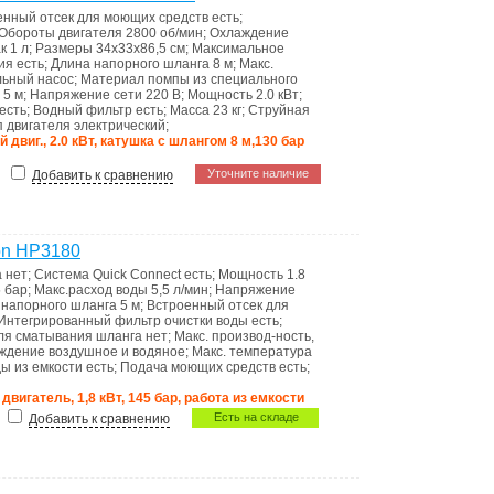
енный отсек для моющих средств
есть
;
Обороты двигателя
2800 об/мин
;
Охлаждение
ак
1 л
;
Размеры
34x33x86,5 см
;
Максимальное
ния
есть
;
Длина напорного шланга
8 м
;
Макс.
льный насос
;
Материал помпы
из специального
я
5 м
;
Напряжение сети
220 В
;
Мощность
2.0 кВт
;
есть
;
Водный фильтр
есть
;
Масса
23 кг
;
Струйная
п двигателя
электрический
;
двиг., 2.0 кВт, катушка с шлангом 8 м,130 бар
Уточните наличие
Добавить к сравнению
on HP3180
а
нет
;
Система Quick Connect
есть
;
Мощность
1.8
 бар
;
Макс.расход воды
5,5 л/мин
;
Напряжение
 напорного шланга
5 м
;
Встроенный отсек для
Интегрированный фильтр очистки воды
есть
;
ля сматывания шланга
нет
;
Макс. производ-ность,
ждение
воздушное и водяное
;
Макс. температура
ды из емкости
есть
;
Подача моющих средств
есть
;
вигатель, 1,8 кВт, 145 бар, работа из емкости
Есть на складе
Добавить к сравнению