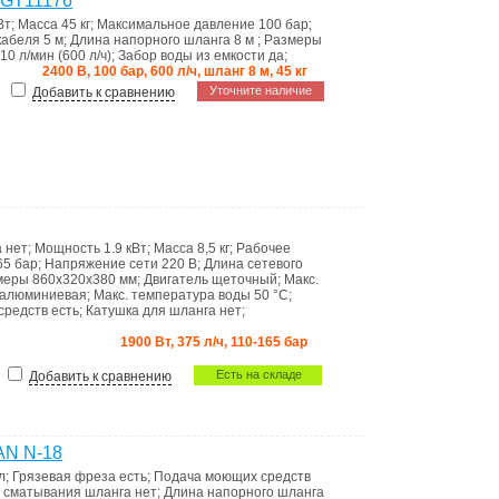
TGT11176
Вт
;
Масса
45 кг
;
Максимальное давление
100 бар
;
 кабеля
5 м
;
Длина напорного шланга
8 м
;
Размеры
10 л/мин (600 л/ч)
;
Забор воды из емкости
да
;
2400 В, 100 бар, 600 л/ч, шланг 8 м, 45 кг
Уточните наличие
Добавить к сравнению
а
нет
;
Мощность
1.9 кВт
;
Масса
8,5 кг
;
Рабочее
65 бар
;
Напряжение сети
220 В
;
Длина сетевого
меры
860х320х380 мм
;
Двигатель
щеточный
;
Макс.
алюминиевая
;
Макс. температура воды
50 °С
;
средств
есть
;
Катушка для шланга
нет
;
1900 Вт, 375 л/ч, 110-165 бар
Есть на складе
Добавить к сравнению
AN N-18
л
;
Грязевая фреза
есть
;
Подача моющих средств
 сматывания шланга
нет
;
Длина напорного шланга