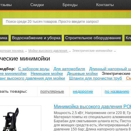
тзывы
Скидки
Бренды
Контакты
ника
Водоснабжение и уборка
Строительное оборудование
Кл
рочная техника
→
Мойки высокого давления
→
Электрические минимойки
→
ческие минимойки
подбор:
C забором воды
Для автомобиля
Длинный напорный ш
ие минимойки
Немецкие мойки
Дешевые мойки
Электрические
анг высокого давления для мойки
Шланги для прочистки труб
См
вать товары:
популярные
недорогие
по названию
Минимойка высокого давления P
Мощность
2.5 кВт
;
Напряжение сети
220 В
;
Гр
Материал помпы
из специального алюминиев
Барабан для сматывания шланга
есть
;
Писто
для моющих средств
есть
;
Интегрированный 
давление
150 бар
;
Длина напорного шланга
8