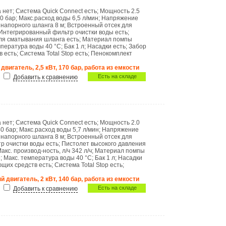
а
нет
;
Система Quick Connect
есть
;
Мощность
2.5
0 бар
;
Макс.расход воды
6,5 л/мин
;
Напряжение
 напорного шланга
8 м
;
Встроенный отсек для
Интегрированный фильтр очистки воды
есть
;
ля сматывания шланга
есть
;
Материал помпы
мпература воды
40 °С
;
Бак
1 л
;
Насадки
есть
;
Забор
тв
есть
;
Система Total Stop
есть
;
Пенокомплект
вигатель, 2,5 кВт, 170 бар, работа из емкости
Есть на складе
Добавить к сравнению
а
нет
;
Система Quick Connect
есть
;
Мощность
2.0
0 бар
;
Макс.расход воды
5,7 л/мин
;
Напряжение
 напорного шланга
8 м
;
Встроенный отсек для
р очистки воды
есть
;
Пистолет высокого давления
акс. производ-ность, л/ч
342 л/ч
;
Материал помпы
е
;
Макс. температура воды
40 °С
;
Бак
1 л
;
Насадки
ющих средств
есть
;
Система Total Stop
есть
;
 двигатель, 2 кВт, 140 бар, работа из емкости
Есть на складе
Добавить к сравнению