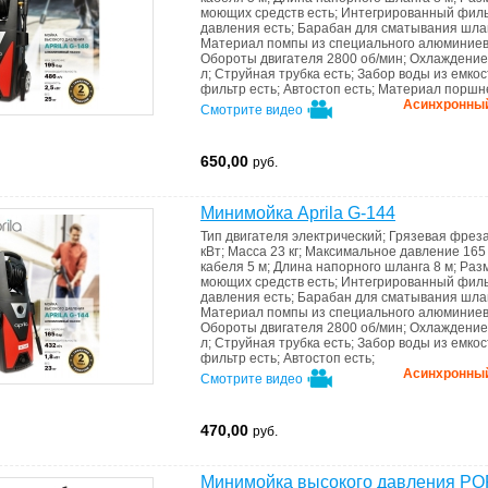
моющих средств
есть
;
Интегрированный филь
давления
есть
;
Барабан для сматывания шла
Материал помпы
из специального алюминиев
Обороты двигателя
2800 об/мин
;
Охлаждени
л
;
Струйная трубка
есть
;
Забор воды из емко
фильтр
есть
;
Автостоп
есть
;
Материал поршн
Асинхронный 
Смотрите видео
650,00
руб.
Минимойка Aprila G-144
Тип двигателя
электрический
;
Грязевая фрез
кВт
;
Масса
23 кг
;
Максимальное давление
165
кабеля
5 м
;
Длина напорного шланга
8 м
;
Раз
моющих средств
есть
;
Интегрированный филь
давления
есть
;
Барабан для сматывания шла
Материал помпы
из специального алюминиев
Обороты двигателя
2800 об/мин
;
Охлаждени
л
;
Струйная трубка
есть
;
Забор воды из емко
фильтр
есть
;
Автостоп
есть
;
Асинхронный 
Смотрите видео
470,00
руб.
Минимойка высокого давления P