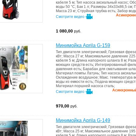
кабеля
5 м
;
Тип насоса
аксиальный насос
;
Обо
воды
50 °C
;
Бак
1 л
;
Размеры
34x33x86,5 см
;
П
Масса
23 кг
;
Струйная трубка
есть
;
Забор вод
Асинхронны
Смотрите видео
1 080,00
руб.
Минимойка Aprila G-159
Тип двигателя
электрический
;
Грязевая фрез
кВт
;
Масса
27 кг
;
Максимальное давление
225
кабеля
5 м
;
Длина напорного шланга
8 м
;
Раз
моющих средств
есть
;
Интегрированный филь
давления
есть
;
Барабан для сматывания шла
Материал помпы
Латунь
;
Тип насоса
аксиаль
Охлаждение
воздушное
;
Макс. температура 
воды из емкости
есть
;
Подача моющих средс
Материал поршней насоса
сталь
;
Асинхронный 
Смотрите видео
970,00
руб.
Минимойка Aprila G-149
Тип двигателя
электрический
;
Грязевая фрез
кВт
;
Масса
25 кг
;
Максимальное давление
195
кабеля
5 м
;
Длина напорного шланга
8 м
;
Раз