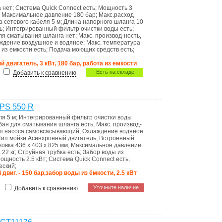
а
нет
;
Система Quick Connect
есть
;
Мощность
3
;
Максимальное давление
180 бар
;
Макс.расход
а сетевого кабеля
5 м
;
Длина напорного шланга
10
ь
;
Интегрированный фильтр очистки воды
есть
;
ля сматывания шланга
нет
;
Макс. производ-ность,
ждение
воздушное и водяное
;
Макс. температура
 из емкости
есть
;
Подача моющих средств
есть
;
 двигатель, 3 кВт, 180 бар, работа из емкости
Есть на складе
Добавить к сравнению
PS 550 R
еля
5 м
;
Интегрированный фильтр очистки воды
бан для сматывания шланга
есть
;
Макс. производ-
п насоса
самовсасывающий
;
Охлаждение
водяное
Тип мойки
Асинхронный двигатель
;
Встроенный
ковка 436 x 403 x 825 мм
;
Максимальное давление
а
22 кг
;
Струйная трубка
есть
;
Забор воды из
ощность
2.5 кВт
;
Система Quick Connect
есть
;
еский
;
виг. - 150 бар,забор воды из ёмкости, 2.5 кВт
Уточните наличие
Добавить к сравнению