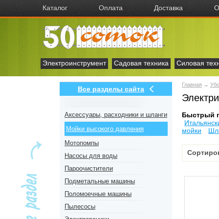
Каталог
Оплата
Доставка
О
Электроинструмент
Садовая техника
Силовая тех
Главная
→
Убо
Все разделы сайта
Электри
Аксесcуары, расходники и шланги
Быстрый 
Итальянск
Мойки высокого давления
мойки
Шл
Мотопомпы
Сортиро
Насосы для воды
Пароочистители
Подметальные машины
Поломоечные машины
Пылесосы