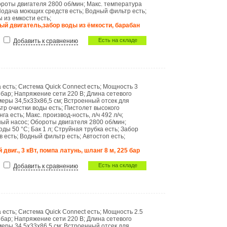
роты двигателя
2800 об/мин
;
Макс. температура
одача моющих средств
есть
;
Водный фильтр
есть
;
ы из емкости
есть
;
й двигатель,забор воды из ёмкости, барабан
Есть на складе
Добавить к сравнению
а
есть
;
Система Quick Connect
есть
;
Мощность
3
 бар
;
Напряжение сети
220 В
;
Длина сетевого
меры
34,5x33x86,5 см
;
Встроенный отсек для
тр очистки воды
есть
;
Пистолет высокого
нга
есть
;
Макс. производ-ность, л/ч
492 л/ч
;
ный насос
;
Обороты двигателя
2800 об/мин
;
воды
50 °C
;
Бак
1 л
;
Струйная трубка
есть
;
Забор
тв
есть
;
Водный фильтр
есть
;
Автостоп
есть
;
двиг., 3 кВт, помпа латунь, шланг 8 м, 225 бар
Есть на складе
Добавить к сравнению
а
есть
;
Система Quick Connect
есть
;
Мощность
2.5
 бар
;
Напряжение сети
220 В
;
Длина сетевого
меры
34,5x33x86,5 см
;
Встроенный отсек для