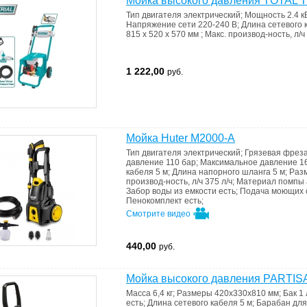
Мойка высокого давления TOTAL 
Тип двигателя
электрический
;
Мощность
2.4 к
Напряжение сети
220-240 В
;
Длина сетевого
815 x 520 x 570 мм
;
Макс. производ-ность, л/ч
1 222,00
руб.
Мойка Huter M2000-A
Тип двигателя
электрический
;
Грязевая фрез
давление
110 бар
;
Максимальное давление
1
кабеля
5 м
;
Длина напорного шланга
5 м
;
Раз
производ-ность, л/ч
375 л/ч
;
Материал помпы
Забор воды из емкости
есть
;
Подача моющих 
Пенокомплект
есть
;
Смотрите видео
440,00
руб.
Мойка высокого давления PARTIS
Масса
6,4 кг
;
Размеры
420x330x810 мм
;
Бак
1 
есть
;
Длина сетевого кабеля
5 м
;
Барабан для