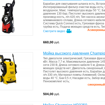
Барабан для сматывания шланга
есть
;
Встро
Интегрированный фильтр очистки воды
есть
;
воздушное
;
Макс. температура воды
50 °C
;
Б
давление
130 бар
;
Пистолет высокого давле
производ-ность, л/ч
420 л/ч
;
Тип насоса
аксиа
алюминиевого сплава
;
Длина сетевого кабел
Система Quick Connect
есть
;
Грязевая фреза
трубка
есть
;
Подача моющих средств
есть
;
Ти
Асинхронный 
Смотрите видео
660,00
руб.
Мойка высокого давления Champi
Тип двигателя
электрический
;
Грязевая фрез
кВт
;
Масса
7,7 кг
;
Максимальное давление
145
сети
230 В
;
Длина сетевого кабеля
5 м
;
Длина
моющих средств
нет
;
Двигатель
синхронный
;
Пистолет высокого давления
есть
;
Барабан д
л/ч
330 л/ч
;
Материал помпы
Алюминий
;
Охла
воды
40 °С
;
Бак
0,5 л
;
Насадки
есть
;
Забор во
Пенокомплект
есть
;
синхронный д
504,00
руб.