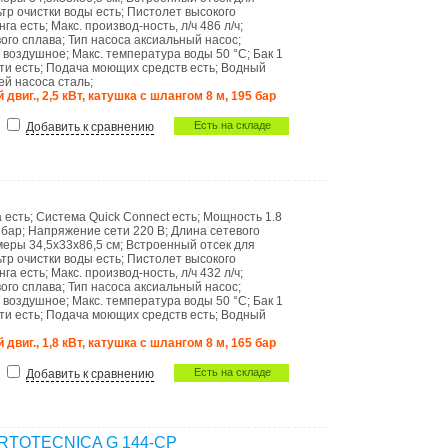
тр очистки воды
есть
;
Пистолет высокого
нга
есть
;
Макс. производ-ность, л/ч
486 л/ч
;
ого сплава
;
Тип насоса
аксиальный насос
;
е
воздушное
;
Макс. температура воды
50 °C
;
Бак
1
сти
есть
;
Подача моющих средств
есть
;
Водный
ей насоса
сталь
;
двиг., 2,5 кВт, катушка с шлангом 8 м, 195 бар
Есть на складе
Добавить к сравнению
а
есть
;
Система Quick Connect
есть
;
Мощность
1.8
 бар
;
Напряжение сети
220 В
;
Длина сетевого
меры
34,5x33x86,5 см
;
Встроенный отсек для
тр очистки воды
есть
;
Пистолет высокого
нга
есть
;
Макс. производ-ность, л/ч
432 л/ч
;
ого сплава
;
Тип насоса
аксиальный насос
;
е
воздушное
;
Макс. температура воды
50 °C
;
Бак
1
сти
есть
;
Подача моющих средств
есть
;
Водный
двиг., 1,8 кВт, катушка с шлангом 8 м, 165 бар
Есть на складе
Добавить к сравнению
ORTOTECNICA G 144-CP