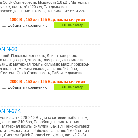
а Quick Connect
есть
;
Мощность
1.8 кВт
;
Материал
оизвод-ность, л/ч
420 л/ч
;
Тип двигателя
абочее давление
110 бар
;
Напряжение сети
220-
1800 Вт, 450 л/ч, 165 Бар, помпа силумин
Есть на складе
Добавить к сравнению
AN N-20
еский
;
Пенокомплект
есть
;
Длина напорного
а моющих средств
есть
;
Забор воды из емкости
Бак
1 л
;
Материал помпы
силумин
;
Макс. производ-
шланга
нет
;
Максимальное давление
165 бар
;
;
Система Quick Connect
есть
;
Рабочее давление
2000 Вт, 450 л/ч, 165 Бар, помпа силумин
Есть на складе
Добавить к сравнению
AN N-27K
жение сети
220-240 В
;
Длина сетевого кабеля
5 м
;
 давление
210 бар
;
Барабан для сматывания
ч
;
Материал помпы
силумин
;
Бак
1 л
;
Пенокомплект
ы из емкости
есть
;
Рабочее давление
170 бар
;
Тип
ть
;
Система Quick Connect
есть
;
Мощность
2.7 кВт
;