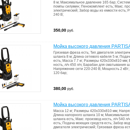
8 м
;
Максимальное давление
165 бар
;
Систем
помпы
силумин
;
Пенокомплект
есть
;
Макс. пр
электрический
;
Забор воды из емкости
есть
;
Р
240 В
;
350,00
руб.
Мойка высокого давления PARTIS
Грязевая фреза
есть
;
Тип двигателя
электрич
шланга
8 м
;
Длина сетевого кабеля
5 м
;
Подач
есть
;
Масса
7.7 кг
;
Размеры
420x330x810 мм
;
ность, л/ч
450 л/ч
;
Барабан для сматывания 
Напряжение сети
220-240 В
;
Мощность
2 кВт
120 бар
;
380,00
руб.
Мойка высокого давления PARTIS
Масса
12 кг
;
Размеры
420x330x810 мм
;
Напря
Длина напорного шланга
10 м
;
Максимальное
шланга
есть
;
Макс. производ-ность, л/ч
540 л/
есть
;
Подача моющих средств
есть
;
Забор вод
двигателя
электрический
;
Грязевая фреза
ес