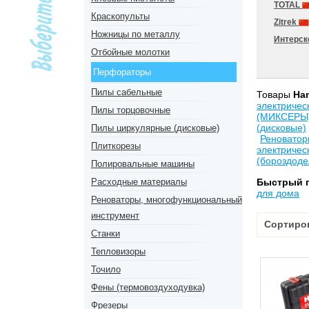
TOTAL
Краскопульты
Zitrek
Ножницы по металлу
Интерс
Отбойные молотки
Перфораторы
Пилы сабельные
Товары
Ha
электричес
Пилы торцовочные
(МИКСЕРЫ
(дисковые)
Пилы циркулярные (дисковые)
Реноватор
Плиткорезы
электричес
(бороздоде
Полировальные машины
Расходные материалы
Быстрый 
для дома
Реноваторы, многофункциональный
инструмент
Сортиро
Станки
Тепловизоры
Точило
Фены (термовоздуходувка)
Фрезеры