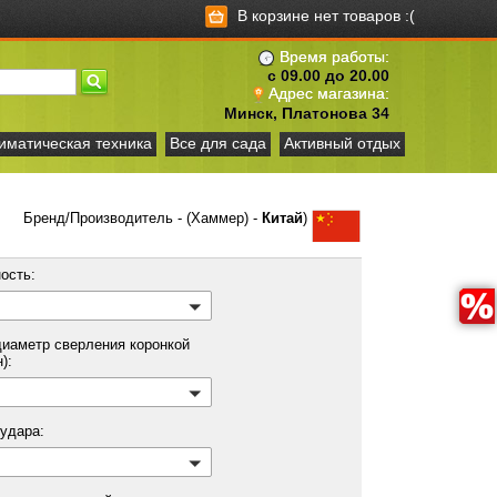
В корзине нет товаров :(
Время работы:
с 09.00 до 20.00
Адрес магазина:
Минск, Платонова 34
иматическая техника
Все для сада
Активный отдых
Бренд/Производитель - (Хаммер) -
Китай
)
ость:
иаметр сверления коронкой
н):
 удара: