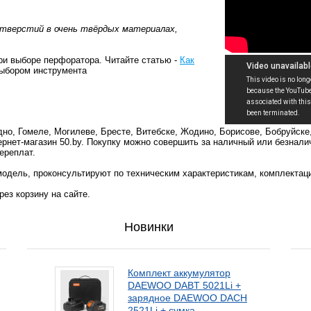
 отверстий в очень твёрдых материалах,
ри выборе перфоратора. Читайте статью -
Как
 выбором инструмента
но, Гомеле, Могилеве, Бресте, Витебске, Жодино, Борисове, Бобруйске
ернет-магазин 50.by. Покупку можно совершить за наличный или безнали
ереплат.
одель, проконсультируют по техническим характеристикам, комплектац
ез корзину на сайте.
Новинки
Комплект аккумулятор
DAEWOO DABT 5021Li +
зарядное DAEWOO DACH
2521Li + сумка