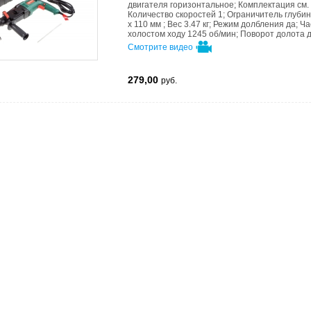
двигателя
горизонтальное
;
Комплектация
см.
Количество скоростей
1
;
Ограничитель глуби
x 110 мм
;
Вес
3.47 кг
;
Режим долбления
да
;
Ча
холостом ходу
1245 об/мин
;
Поворот долота
Смотрите видео
279,00
руб.