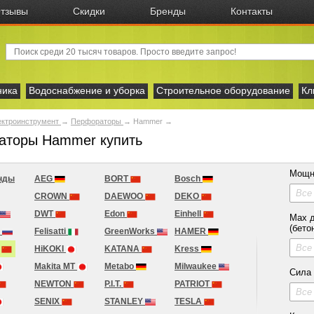
тзывы
Скидки
Бренды
Контакты
ника
Водоснабжение и уборка
Строительное оборудование
Кл
ектроинструмент
→
Перфораторы
→
Hammer
→
аторы Hammer купить
Мощн
нды
AEG
BORT
Bosch
Все
CROWN
DAEWOO
DEKO
DWT
Edon
Einhell
Max д
(бето
H
Felisatti
GreenWorks
HAMER
Все
r
HiKOKI
KATANA
Kress
Makita MT
Metabo
Milwaukee
Сила
NEWTON
P.I.T.
PATRIOT
Все
SENIX
STANLEY
TESLA