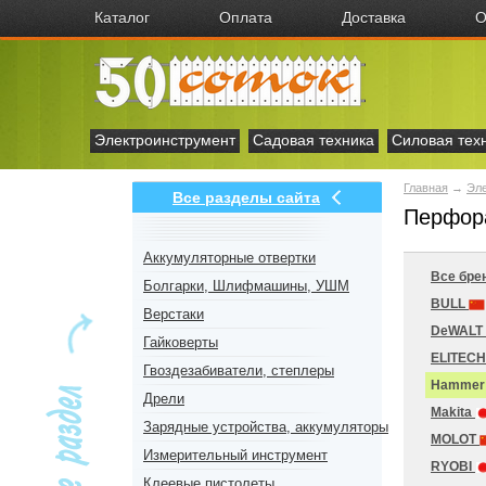
Каталог
Оплата
Доставка
О
Электроинструмент
Садовая техника
Силовая тех
Главная
→
Эл
Все разделы сайта
Перфор
Аккумуляторные отвертки
Все бре
Болгарки, Шлифмашины, УШМ
BULL
Верстаки
DeWALT
Гайковерты
ELITEC
Гвоздезабиватели, степлеры
Hamme
Дрели
Makita
Зарядные устройства, аккумуляторы
MOLOT
Измерительный инструмент
RYOBI
Клеевые пистолеты