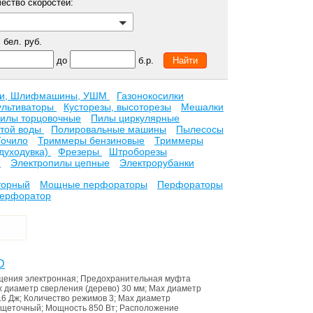
ество скоростей:
бел. руб.
до
б.р.
ки, Шлифмашины, УШМ
Газонокосилки
ультиваторы
Кусторезы, высоторезы
Мешалки
илы торцовочные
Пилы циркулярные
стой воды
Полировальные машины
Пылесосы
Точило
Триммеры бензиновые
Триммеры
духодувка)
Фрезеры
Штроборезы
и
Электропилы цепные
Электрорубанки
торный
Мощные перфораторы
Перфораторы
перфоратор
D
ащения
электронная
;
Предохранительная муфта
 диаметр сверления (дерево)
30 мм
;
Max диаметр
.6 Дж
;
Количество режимов
3
;
Max диаметр
щеточный
;
Мощность
850 Вт
;
Расположение