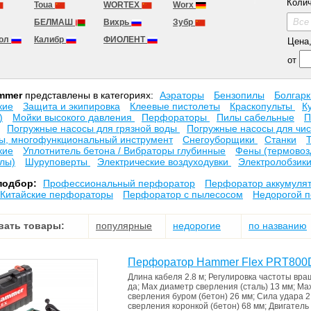
Колич
Toua
WORTEX
Worx
Все
БЕЛМАШ
Вихрь
Зубр
кол
Калибр
ФИОЛЕНТ
Цена, 
от
mmer
представлены в категориях:
Аэраторы
Бензопилы
Болгар
кие
Защита и экипировка
Клеевые пистолеты
Краскопульты
К
)
Мойки высокого давления
Перфораторы
Пилы сабельные
П
Погружные насосы для грязной воды
Погружные насосы для чи
ы, многофункциональный инструмент
Снегоуборщики
Станки
кие
Уплотнитель бетона / Вибраторы глубинные
Фены (термовоз
лы)
Шуруповерты
Электрические воздуходувки
Электролобзик
подбор:
Профессиональный перфоратор
Перфоратор аккумуля
Китайские перфораторы
Перфоратор с пылесосом
Недорогой 
вать товары:
популярные
недорогие
по названию
Перфоратор Hammer Flex PRT800
Длина кабеля
2.8 м
;
Регулировка частоты вр
да
;
Мах диаметр сверления (сталь)
13 мм
;
Мах
сверления буром (бетон)
26 мм
;
Сила удара
2
сверления коронкой (бетон)
68 мм
;
Двигатель