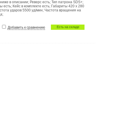
 ниже в описании
;
Реверс
есть
;
Тип патрона
SDS+
;
ны
есть
;
Кейс в комплекте
есть
;
Габариты
420 x 280
стота ударов
5500 уд/мин
;
Частота вращения на
да
;
Есть на складе
Добавить к сравнению