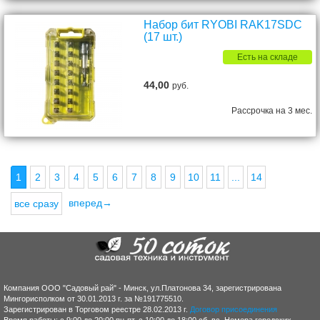
Набор бит RYOBI RAK17SDC
(17 шт.)
Есть на складе
44,00
руб.
Рассрочка на 3 мес.
1
2
3
4
5
6
7
8
9
10
11
...
14
вперед→
все сразу
Компания ООО "Садовый рай" - Минск, ул.Платонова 34, зарегистрирована
Мингорисполком от 30.01.2013 г. за №191775510.
Зарегистрирован в Торговом реестре 28.02.2013 г.
Договор присоединения