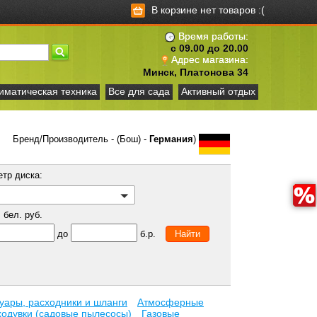
В корзине нет товаров :(
Время работы:
с 09.00 до 20.00
Адрес магазина:
Минск, Платонова 34
иматическая техника
Все для сада
Активный отдых
Бренд/Производитель - (Бош) -
Германия
)
етр диска:
бел. руб.
до
б.р.
уары, расходники и шланги
Атмосферные
ходувки (садовые пылесосы)
Газовые