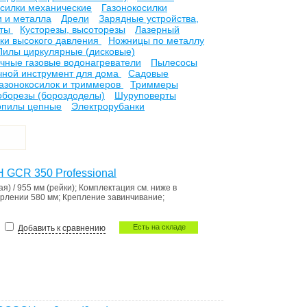
осилки механические
Газонокосилки
и и металла
Дрели
Зарядные устройства,
ьты
Кусторезы, высоторезы
Лазерный
ки высокого давления
Ножницы по металлу
Пилы циркулярные (дисковые)
чные газовые водонагреватели
Пылесосы
чной инструмент для дома
Садовые
газонокосилок и триммеров
Триммеры
борезы (бороздоделы)
Шуруповерты
опилы цепные
Электрорубанки
 GCR 350 Professional
я) / 955 мм (рейки)
;
Комплектация
см. ниже в
ерлении
580 мм
;
Крепление
завинчивание
;
Есть на складе
Добавить к сравнению