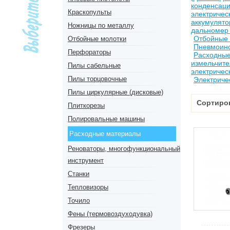
конденсац
Краскопульты
электричес
аккумулят
Ножницы по металлу
дальномер 
Отбойные
Отбойные молотки
Пневмоин
Перфораторы
Расходны
измельчите
Пилы сабельные
электричес
Пилы торцовочные
Электриче
Пилы циркулярные (дисковые)
Сортиро
Плиткорезы
Полировальные машины
Расходные материалы
Реноваторы, многофункциональный
инструмент
Станки
Тепловизоры
Точило
Фены (термовоздуходувка)
Фрезеры