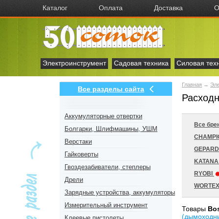
Каталог
Оплата
Доставка
О
Электроинструмент
Садовая техника
Силовая тех
Главная
→
Эл
Все разделы сайта
Расходн
Аккумуляторные отвертки
Все бре
Болгарки, Шлифмашины, УШМ
CHAMP
Верстаки
GEPAR
Гайковерты
KATAN
Гвоздезабиватели, степлеры
RYOBI
Дрели
WORTE
Зарядные устройства, аккумуляторы
Измерительный инструмент
Товары
Bo
(дымоходн
Клеевые пистолеты