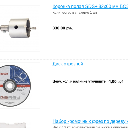
Коронка полая SDS+ 82х60 мм BOS
Количество в упаковке
1 шт
;
330,00
руб.
Диск отрезной
4,00
Цену, кол. и наличие уточняйте
руб.
Набор кромочных фрез по дереву х
Вес
0.52 кг
;
Комплектация
см. ниже в описани