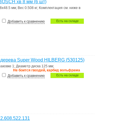
BOSCH хв 8 мм (6 шт)
8х48.5 мм
;
Вес
0.508 кг
;
Комплектация
см. ниже в
Есть на складе
Добавить к сравнению
я дерева Super Wood HILBERG (530125)
паковке
1
;
Диаметр диска
125 мм
;
Не боится гвоздей, карбид вольфрама
Есть на складе
Добавить к сравнению
 2.608.522.131