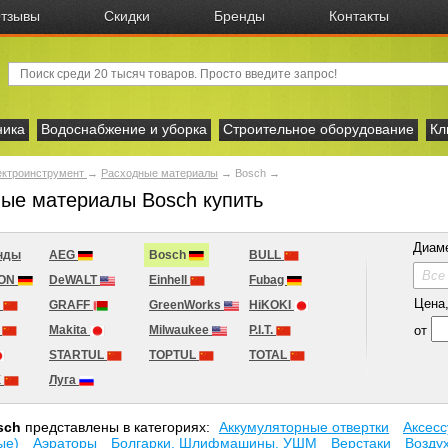
тзывы
Скидки
Бренды
Контакты
ника
Водоснабжение и уборка
Строительное оборудование
Кл
ектроинструмент
→
Расходные материалы
→
Bosch
→
ые материалы Bosch купить
Диам
нды
AEG
Bosch
BULL
Все
ION
DeWALT
Einhell
Fubag
Цена, 
D
GRAFF
GreenWorks
HiKOKI
от
A
Makita
Milwaukee
P.I.T.
STARTUL
TOPTUL
TOTAL
X
Луга
sch
представлены в категориях:
Аккумуляторные отвертки
Аксесc
ые)
Аэраторы
Болгарки, Шлифмашины, УШМ
Верстаки
Возду