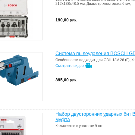
212х138х48.5 мм
;
Диаметр хвостовика
6 мм
;
190,00
руб.
Система пылеудаления BOSCH GDE
Особенности
подходит для GBH 18V-26 (F)
;
К
Смотрите видео
395,00
руб.
Набор двусторонних ударных бит B
муфта
Количество в упаковке
9 шт.
;