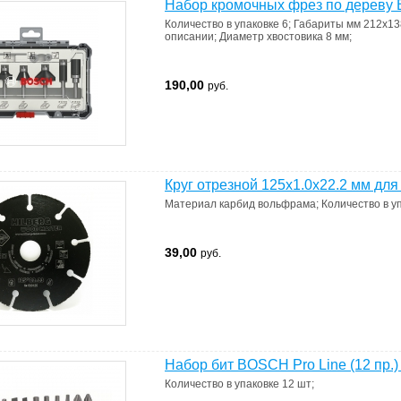
Набор кромочных фрез по дереву 
Количество в упаковке
6
;
Габариты мм
212х13
описании
;
Диаметр хвостовика
8 мм
;
190,00
руб.
Круг отрезной 125х1.0x22.2 мм дл
Материал
карбид вольфрама
;
Количество в у
39,00
руб.
Набор бит BOSCH Pro Line (12 пр.)
Количество в упаковке
12 шт
;