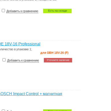
Есть на складе
Добавить к сравнению
 18V-16 Professional
оличество в упаковке
1
;
для GBH 18V-26 (F)
Уточните наличие
Добавить к сравнению
OSCH Impact Control + магнитная