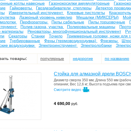
ионные котлы навесные
Газонокосилки аккумуляторные
Газонок
кие
Гайковерты
Гвоздезабиватели, степлеры
Детектор проводк
оры
Измерительный инструмент
Клеевые пистолеты
Краскопул
рулетка
Лазерный уровень нивелир
Мешалки (МИКСЕРЫ)
Мой
 молотки
Перфораторы
Пилы сабельные
Пилы торцовочные
струмент
Полив газона, участка
Полировальные машины
Прото
е материалы
Реноваторы, многофункциональный инструмент
Ру
ли
Секаторы
Станки
Точило
Триммерные головки, ножи для 
кие
Турбированные
Фены (термовоздуходувка)
Фрезеры
Штро
ские воздуходувки
Электроинструмент
Электролобзики
Электр
вать товары:
популярные
недорогие
по названию
Стойка для алмазной дрели BOSCH
Диаметр сверла
350 мм
;
Длина
550 мм (рабоча
опиании
;
Вес
12,6 кг
;
Высота подъема при св
Смотрите видео
4 690,00
руб.