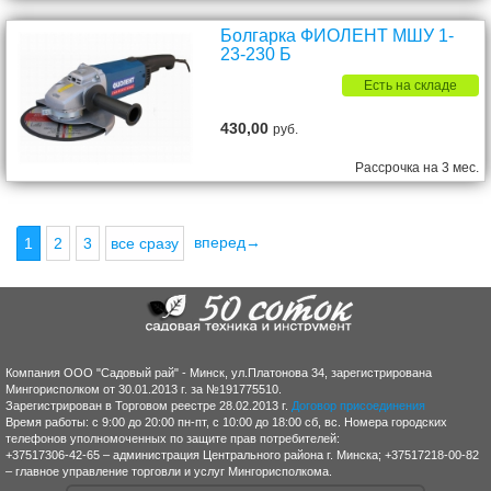
Болгарка ФИОЛЕНТ МШУ 1-
23-230 Б
Есть на складе
430,00
руб.
Рассрочка на 3 мес.
вперед→
1
2
3
все сразу
Компания ООО "Садовый рай" - Минск, ул.Платонова 34, зарегистрирована
Мингорисполком от 30.01.2013 г. за №191775510.
Зарегистрирован в Торговом реестре 28.02.2013 г.
Договор присоединения
Время работы: с 9:00 до 20:00 пн-пт, с 10:00 до 18:00 сб, вс. Номера городских
телефонов уполномоченных по защите прав потребителей:
+37517306-42-65 – администрация Центрального района г. Минска; +37517218-00-82
– главное управление торговли и услуг Мингорисполкома.