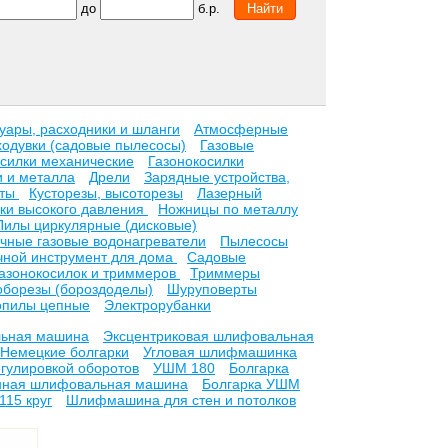
до
б.р.
уары, расходники и шланги
Атмосферные
ходувки (садовые пылесосы)
Газовые
осилки механические
Газонокосилки
и и металла
Дрели
Зарядные устройства,
ьты
Кусторезы, высоторезы
Лазерный
ки высокого давления
Ножницы по металлу
Пилы циркулярные (дисковые)
чные газовые водонагреватели
Пылесосы
чной инструмент для дома
Садовые
газонокосилок и триммеров
Триммеры
борезы (бороздоделы)
Шуруповерты
опилы цепные
Электрорубанки
льная машина
Эксцентриковая шлифовальная
Немецкие болгарки
Угловая шлифмашинка
гулировкой оборотов
УШМ 180
Болгарка
нная шлифовальная машина
Болгарка УШМ
115 круг
Шлифмашина для стен и потолков