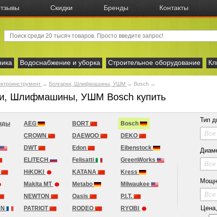
тзывы
Скидки
Бренды
Контакты
ника
Водоснабжение и уборка
Строительное оборудование
Кл
ектроинструмент
→
Болгарки, Шлифмашины, УШМ
→
Bosch
→
ки, Шлифмашины, УШМ Bosch купить
Тип д
нды
AEG
BORT
Bosch
Все
CROWN
DAEWOO
DEKO
DWT
Edon
Eibenstock
Диам
ELITECH
Felisatti
GreenWorks
Все
r
HiKOKI
KATANA
Kress
Мощн
Makita MT
Metabo
Milwaukee
Все
NEWTON
Oasis
P.I.T.
Цена, 
AN
PATRIOT
RODEO
RYOBI