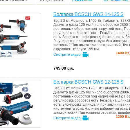
Болгарка BOSCH GWS 14-125 S
Вес
2,2 кг
;
Мощность
1400 Вт
;
Габариты
327х
Диаметр диска
125 мм
;
Число оборотов
2800-
постоянных оборотов под нагрузкой
есть
;
Пос
регулировка оборотов
есть
;
Резьба на шпинд
есть
;
Защита от перегрева двигателя
есть
;
Бл
Регулировка положения кожуха без инструме
щеточный
;
Тип двигателя
электрический
;
Тип
окружность корпуса 195 мм
;
1400 Вт,
Смотрите видео
745,00
руб.
Болгарка BOSCH GWS 12-125 S
Вес
2,2 кг
;
Мощность
1200 Вт
;
Габариты
301х
Диаметр диска
125 мм
;
Число оборотов
2800-
постоянных оборотов под нагрузкой
есть
;
Пос
регулировка оборотов
есть
;
Резьба на шпинд
есть
;
Блокировка шпинделя при заклинивани
инструмента
есть
;
Наличие виброручки
есть
;
электрический
;
Тип машины
отрезная, шлифо
1200 Вт,
Смотрите видео