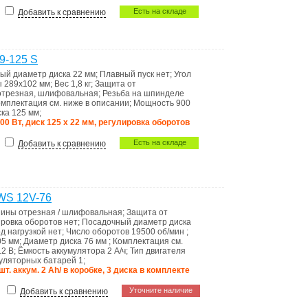
Есть на складе
Добавить к сравнению
9-125 S
ый диаметр диска
22 мм
;
Плавный пуск
нет
;
Угол
ы
289х102 мм
;
Вес
1,8 кг
;
Защита от
отрезная, шлифовальная
;
Резьба на шпинделе
омплектация
см. ниже в описании
;
Мощность
900
ска
125 мм
;
00 Вт, диск 125 х 22 мм, регулировка оборотов
Есть на складе
Добавить к сравнению
WS 12V-76
шины
отрезная / шлифовальная
;
Защита от
ировка оборотов
нет
;
Посадочный диаметр диска
д нагрузкой
нет
;
Число оборотов
19500 об/мин
;
05 мм
;
Диаметр диска
76 мм
;
Комплектация
см.
12 В
;
Ёмкость аккумулятора
2 А/ч
;
Тип двигателя
муляторных батарей
1
;
шт. аккум. 2 Аh/ в коробке, 3 диска в комплекте
Уточните наличие
Добавить к сравнению