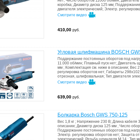
нет
;
Число оборотов
11000 об/мин
;
Двигатель
коробка
;
Диаметр диска
125 мм
;
Поддержание 
двигателя
электрический
;
Электр. регулировк
Смотрите видео
410,00
руб.
Угловая шлифмашина BOSCH GW
Поддержание постоянных оборотов под нагр
11.000 об/мин
;
Плавный пуск
нет
;
Двигатель
щ
мм
;
Комплектация
см. ниже в описании
;
Вес
2
регулировка оборотов
нет
;
Габариты
298х102
отрезная, шлифовальная
;
Тип двигателя
элек
Смотрите видео
639,00
руб.
Болкарка Bosch GWS 750-125
Вес
1,8 кг
;
Напряжение
230 B
;
Длина кабеля
3
описании
;
Диаметр диска
125 мм
;
Число обо
Поддержание постоянных оборотов под нагр
Электр. регулировка оборотов
нет
;
Защита от
электрический
;
Резьба шпинделя
M 14
;
Тип 