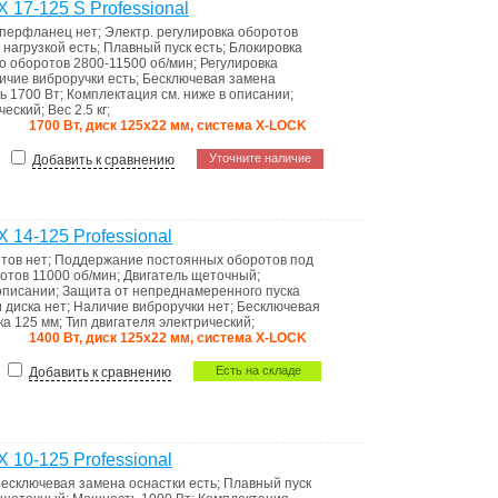
7-125 S Professional
перфланец
нет
;
Электр. регулировка оборотов
 нагрузкой
есть
;
Плавный пуск
есть
;
Блокировка
о оборотов
2800-11500 об/мин
;
Регулировка
ичие виброручки
есть
;
Бесключевая замена
ть
1700 Вт
;
Комплектация
см. ниже в описании
;
ческий
;
Вес
2.5 кг
;
1700 Вт, диск 125х22 мм, система X-LOCK
Уточните наличие
Добавить к сравнению
4-125 Professional
отов
нет
;
Поддержание постоянных оборотов под
ротов
11000 об/мин
;
Двигатель
щеточный
;
 описании
;
Защита от непреднамеренного пуска
и диска
нет
;
Наличие виброручки
нет
;
Бесключевая
ка
125 мм
;
Тип двигателя
электрический
;
1400 Вт, диск 125х22 мм, система X-LOCK
Есть на складе
Добавить к сравнению
0-125 Professional
есключевая замена оснастки
есть
;
Плавный пуск