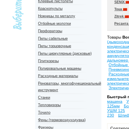
Клеевые пистолеты
SENIX
Краскопульты
Toua
Ножницы по металлу
Zitrek
Отбойные молотки
Ресант
Перфораторы
Товары
Bo
Пилы сабельные
(дымоходн
Пилы торцовочные
конденсац
электричес
Пилы циркулярные (дисковые)
аккумулят
дальномер 
Плиткорезы
Отбойные
Полировальные машины
Пневмоин
Расходны
Расходные материалы
измельчите
электричес
Реноваторы, многофункциональный
Электриче
инструмент
Быстрый 
Станки
машина
У
Тепловизоры
125мм
Бо
УШМ 125
Точило
230
Шлиф
Фены (термовоздуходувка)
Фрезеры
Сортиро