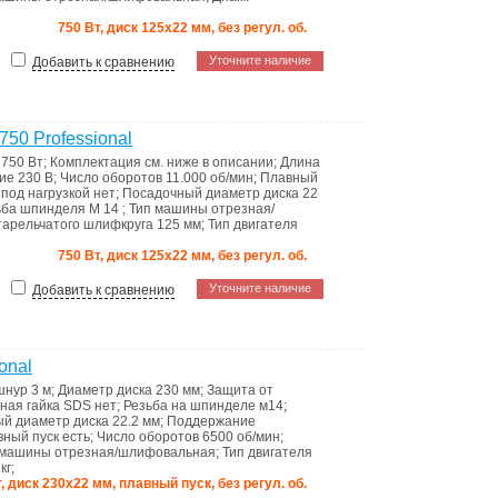
750 Вт, диск 125х22 мм, без регул. об.
Уточните наличие
Добавить к сравнению
0 Professional
ь
750 Вт
;
Комплектация
см. ниже в описании
;
Длина
ние
230 B
;
Число оборотов
11.000 об/мин
;
Плавный
под нагрузкой
нет
;
Посадочный диаметр диска
22
ьба шпинделя
M 14
;
Тип машины
отрезная/
 тарельчатого шлифкруга
125 мм
;
Тип двигателя
750 Вт, диск 125х22 мм, без регул. об.
Уточните наличие
Добавить к сравнению
onal
шнур
3 м
;
Диаметр диска
230 мм
;
Защита от
ная гайка SDS
нет
;
Резьба на шпинделе
м14
;
й диаметр диска
22.2 мм
;
Поддержание
вный пуск
есть
;
Число оборотов
6500 об/мин
;
 машины
отрезная/шлифовальная
;
Тип двигателя
 кг
;
, диск 230х22 мм, плавный пуск, без регул. об.