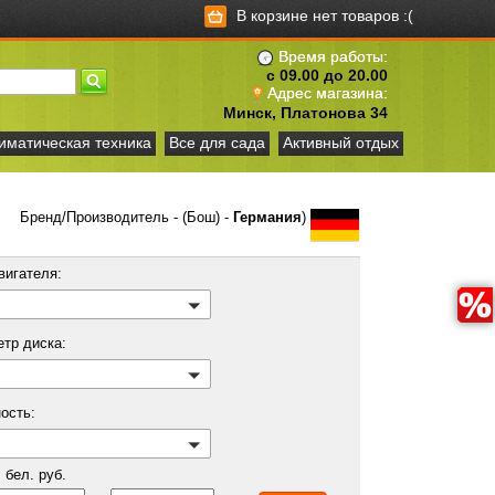
В корзине нет товаров :(
Время работы:
с 09.00 до 20.00
Адрес магазина:
Минск, Платонова 34
иматическая техника
Все для сада
Активный отдых
Бренд/Производитель - (Бош) -
Германия
)
вигателя:
етр диска:
ость:
бел. руб.