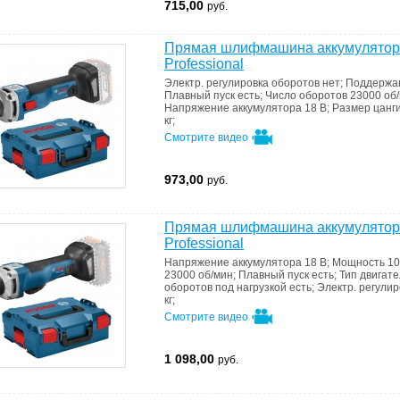
715,00
руб.
Прямая шлифмашина аккумулятор
Professional
Электр. регулировка оборотов
нет
;
Поддержан
Плавный пуск
есть
;
Число оборотов
23000 об
Напряжение аккумулятора
18 В
;
Размер цанг
кг
;
Смотрите видео
973,00
руб.
Прямая шлифмашина аккумулято
Professional
Напряжение аккумулятора
18 В
;
Мощность
10
23000 об/мин
;
Плавный пуск
есть
;
Тип двигат
оборотов под нагрузкой
есть
;
Электр. регули
кг
;
Смотрите видео
1 098,00
руб.