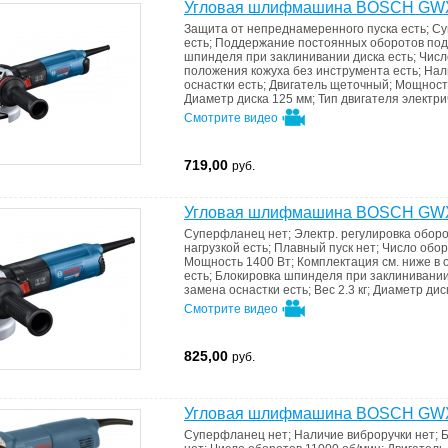
Угловая шлифмашина BOSCH GWX 1
Защита от непреднамеренного пуска
есть
;
Су
есть
;
Поддержание постоянных оборотов под
шпинделя при заклинивании диска
есть
;
Числ
положения кожуха без инструмента
есть
;
Нал
оснастки
есть
;
Двигатель
щеточный
;
Мощнос
Диаметр диска
125 мм
;
Тип двигателя
электри
Смотрите видео
719,00
руб.
Угловая шлифмашина BOSCH GWX 1
Суперфланец
нет
;
Электр. регулировка обор
нагрузкой
есть
;
Плавный пуск
нет
;
Число обо
Мощность
1400 Вт
;
Комплектация
см. ниже в
есть
;
Блокировка шпинделя при заклинивани
замена оснастки
есть
;
Вес
2.3 кг
;
Диаметр дис
Смотрите видео
825,00
руб.
Угловая шлифмашина BOSCH GWX 1
Суперфланец
нет
;
Наличие виброручки
нет
;
Б