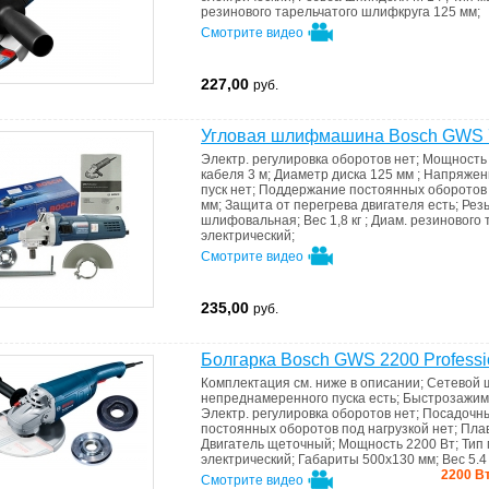
резинового тарельчатого шлифкруга
125 мм
;
Смотрите видео
227,00
руб.
Угловая шлифмашина Bosch GWS 75
Электр. регулировка оборотов
нет
;
Мощност
кабеля
3 м
;
Диаметр диска
125 мм
;
Напряже
пуск
нет
;
Поддержание постоянных оборотов 
мм
;
Защита от перегрева двигателя
есть
;
Рез
шлифовальная
;
Вес
1,8 кг
;
Диам. резинового
электрический
;
Смотрите видео
235,00
руб.
Болгарка Bosch GWS 2200 Professi
Комплектация
см. ниже в описании
;
Сетевой 
непреднамеренного пуска
есть
;
Быстрозажим
Электр. регулировка оборотов
нет
;
Посадочны
постоянных оборотов под нагрузкой
нет
;
Пла
Двигатель
щеточный
;
Мощность
2200 Вт
;
Тип
электрический
;
Габариты
500х130 мм
;
Вес
5.4
2200 Вт
Смотрите видео