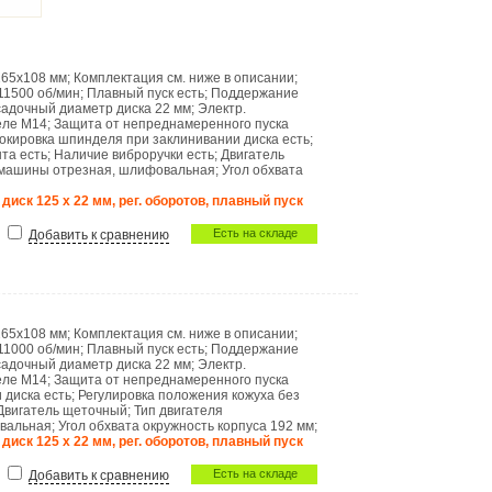
265х108 мм
;
Комплектация
см. ниже в описании
;
11500 об/мин
;
Плавный пуск
есть
;
Поддержание
адочный диаметр диска
22 мм
;
Электр.
еле
М14
;
Защита от непреднамеренного пуска
окировка шпинделя при заклинивании диска
есть
;
нта
есть
;
Наличие виброручки
есть
;
Двигатель
 машины
отрезная, шлифовальная
;
Угол обхвата
 диск 125 х 22 мм, рег. оборотов, плавный пуск
Есть на складе
Добавить к сравнению
265х108 мм
;
Комплектация
см. ниже в описании
;
11000 об/мин
;
Плавный пуск
есть
;
Поддержание
адочный диаметр диска
22 мм
;
Электр.
еле
М14
;
Защита от непреднамеренного пуска
и диска
есть
;
Регулировка положения кожуха без
Двигатель
щеточный
;
Тип двигателя
вальная
;
Угол обхвата
окружность корпуса 192 мм
;
 диск 125 х 22 мм, рег. оборотов, плавный пуск
Есть на складе
Добавить к сравнению