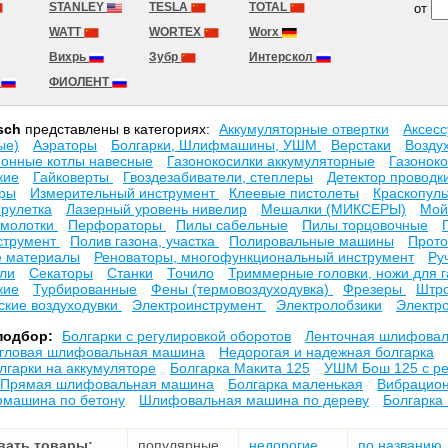
STANLEY
TESLA
TOTAL
от
WATT
WORTEX
Worx
Вихрь
Зубр
Интерскол
а
ФИОЛЕНТ
sch
представлены в категориях:
Аккумуляторные отвертки
Аксесc
ые)
Аэраторы
Болгарки, Шлифмашины, УШМ
Верстаки
Возду
ионные котлы навесные
Газонокосилки аккумуляторные
Газонок
кие
Гайковерты
Гвоздезабиватели, степлеры
Детектор проводк
оры
Измерительный инструмент
Клеевые пистолеты
Краскопул
рулетка
Лазерный уровень нивелир
Мешалки (МИКСЕРЫ)
Мой
 молотки
Перфораторы
Пилы сабельные
Пилы торцовочные
струмент
Полив газона, участка
Полировальные машины
Прото
е материалы
Реноваторы, многофункциональный инструмент
Ру
ли
Секаторы
Станки
Точило
Триммерные головки, ножи для 
кие
Турбированные
Фены (термовоздуходувка)
Фрезеры
Штро
ские воздуходувки
Электроинструмент
Электролобзики
Электр
подбор:
Болгарки с регулировкой оборотов
Ленточная шлифова
гловая шлифовальная машина
Недорогая и надежная болгарка
лгарки на аккумуляторе
Болгарка Макита 125
УШМ Бош 125 с ре
Прямая шлифовальная машина
Болгарка маленькая
Вибрацио
машина по бетону
Шлифовальная машина по дереву
Болгарка 
вать товары:
популярные
недорогие
по названию