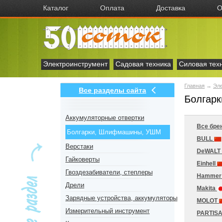
Каталог
Оплата
Доставка
О
Электроинструмент
Садовая техника
Силовая тех
Главная
→
Эл
Все разделы сайта
Болгар
Аккумуляторные отвертки
Все бре
Болгарки, Шлифмашины, УШМ
BULL
Верстаки
DeWALT
Гайковерты
Einhell
Гвоздезабиватели, степлеры
Hamme
Дрели
Makita
Зарядные устройства, аккумуляторы
MOLOT
Измерительный инструмент
PARTIS