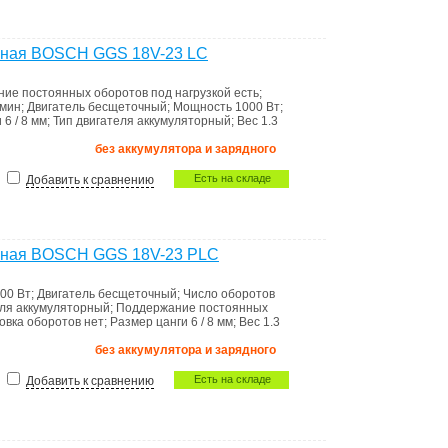
ная BOSCH GGS 18V-23 LC
ие постоянных оборотов под нагрузкой
есть
;
/мин
;
Двигатель
бесщеточный
;
Мощность
1000 Вт
;
и
6 / 8 мм
;
Тип двигателя
аккумуляторный
;
Вес
1.3
без аккумулятора и зарядного
Есть на складе
Добавить к сравнению
рная BOSCH GGS 18V-23 PLC
00 Вт
;
Двигатель
бесщеточный
;
Число оборотов
еля
аккумуляторный
;
Поддержание постоянных
ровка оборотов
нет
;
Размер цанги
6 / 8 мм
;
Вес
1.3
без аккумулятора и зарядного
Есть на складе
Добавить к сравнению