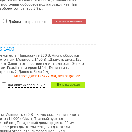
щеточный
;
Мощность
1000 Вт
;
Комплектация
постоянных оборотов под нагрузкой
нет
;
Тип
а оборотов
нет
;
Вес
1.8 кг
;
Уточните наличие
Добавить к сравнению
S 1400
узкой
есть
;
Напряжение
230 В
;
Число оборотов
еточный
;
Мощность
1400 Вт
;
Диаметр диска
125
,2 кг
;
Защита от перегрева двигателя
есть
;
Электр.
 мм
;
Резьба шпинделя
M 14
;
Тип машины
трический
;
Длина кабеля
3 м
;
1400 Вт, диск 125х22 мм, без регул. об.
Есть на складе
Добавить к сравнению
 м
;
Мощность
750 Вт
;
Комплектация
см. ниже в
ротов
11.000 об/мин
;
Плавный пуск
нет
;
узкой
нет
;
Посадочный диаметр диска
22 мм
;
 перегрева двигателя
есть
;
Тип двигателя
машины
отрезная/шлифовальная
;
Диам.