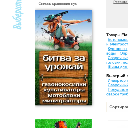
Ресант
Список сравнения пуст
Товары
El
Бетономе
и электрос
Кусторезы
воды
Опр
Сварочные
головки, н
Шины для 
Быстрый 
Инвертор
Сварочный
Полуавтома
сварки тру
Сортиро