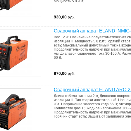
Мощность
5.8 кВт
;
930,00
руб.
Сварочный аппарат ELAND INMIG
Вес
12 кг
;
Назначение
полуавтоматическая с
изоляции
H
;
Мощность
5.8 кВт
;
Горячий стар
есть
;
Максимальный допустимый ток на вход
Продолжительность нагрузки при максималь
мм
;
Диапазон сварочного тока
30-160 А
;
Разм
60 В
;
870,00
руб.
Сварочный аппарат ELAND ARC-2
Длина кабеля питания
2 м
;
Диапазон напряж
изоляции
H
;
Тип сварки
инверторный
;
Назнач
кВт
;
Напряжение холостого хода
66 В
;
Антипр
Количество фаз
1
;
Входное напряжение
160-
Продолжительность нагрузки при максималь
Горячий старт
есть
;
Защита от залипания эл