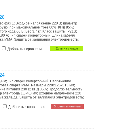
28
тво фаз
1
;
Входное напряжение
220 В
;
Диаметр
рузки при максимальном токе
60%
;
КПД
85%
;
того хода
66 В
;
Вес
3,7 кг
;
Класс защиты
IP21S
;
180 А
;
Тип сварки
инверторный
;
Длина кабеля
рка ММА
;
Защита от залипания электродов
есть
;
Есть на складе
Добавить к сравнению
24
,4 кг
;
Тип сварки
инверторный
;
Напряжение
уговая сварка ММА
;
Размеры
220х125х315 мм
;
ние питания
230 В
;
КПД
85%
;
Продолжительность
р электрода
1,6-4,0 мм
;
Входное напряжение
220
ма жала
да
;
Защита от залипания электродов
есть
;
Уточните наличие
Добавить к сравнению