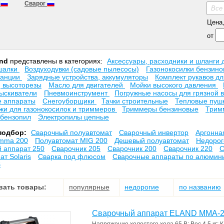
а
Сварог
Все
Цена, 
от
and
представлены в категориях:
Аксесcуары, расходники и шланги 
шалки
Воздуходувки (садовые пылесосы)
Газонокосилки бензин
танции
Зарядные устройства, аккумуляторы
Комплект рукавов д
, высоторезы
Масло для двигателей
Мойки высокого давления
ыскиватели
Пневмоинструмент
Погружные насосы для грязной 
 аппараты
Снегоуборщики
Тачки строительные
Тепловые пуш
ожи для газонокосилок и триммеров
Триммеры бензиновые
Трим
бензопил
Электропилы цепные
подбор:
Cварочный полуавтомат
Сварочный инвертор
Аргонна
 mma 200
Полуавтомат MIG 200
Дешевый полуавтомат
Недорог
 аппарат 250
Сварочник 205
Сварочник 200
Сварочник 220
С
т Solaris
Сварка под флюсом
Сварочные аппараты по алюмин
б
вать товары:
популярные
недорогие
по названию
Cварочный аппарат ELAND MMA-