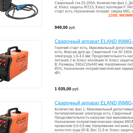
Сварочный ток
20-200A
;
Количество фаз
1
;
Дл
кг
;
Класс защиты
IP21S
;
Класс изоляции
F
;
Ре
старт
есть
;
Назначение
полуавт. сварка MIG,
220В; MIG/MMA
949,00
руб.
Сварочный аппарат ELAND INMIG
Горячий старт
есть
;
Максимальный допустимы
есть
;
Форсаж дуги
да
;
Сварочный ток
30-180A 
электрода
1,6-4,0 мм
;
Продолжительность наг
питания
2 м
;
Класс изоляции
H
;
Класс защит
В
;
Размеры
290х210х440 мм
;
Напряжение пи
85%
;
Назначение
полуавтоматическая сварка
кВт
;
1 035,00
руб.
Сварочный аппарат ELAND INMIG
Количество фаз
1
;
Максимальный допустимый
Антиприлипание электрода
есть
;
Сварочный 
Продолжительность нагрузки при максималь
Назначение
полуавтоматическая сварка MIG
проволоки
0,6-0,8 мм
;
Напряжение питания
2
холостого хода
60 В
;
Вес
11,9 кг
;
Класс защит