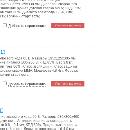
ласс защиты
IP21S
;
Класс изоляции
F
;
азмеры
235х125х330 мм
;
Диапазон сварочного
значение
ручная дуговая сварка ММА
;
КПД
85%
;
ном токе
60%
;
Диаметр электрода
1,6-4,0 мм
;
сть
;
Горячий старт
есть
;
Уточните наличие
Добавить к сравнению
213
олостого хода
65 В
;
Размеры
195х125х305 мм
;
ние питания
160-230 В
;
КПД
85%
;
Вес
3,8 кг
;
ном токе
60%
;
Класс изоляции
F
;
Класс защиты
дуговая сварка ММА
;
Мощность
4.8 кВт
;
Форсаж
орячий старт
есть
;
Уточните наличие
Добавить к сравнению
0E
ие холостого хода
50 В
;
Размеры
530х300х460
 дуги
есть
;
Антиприлипание электрода
есть
;
оки
0.6, - 0.1 мм
;
КПД
80%
;
Продолжительность
ое табло
нет
;
Диаметр электрода
1,6-4,0 мм
;