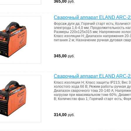
365,00
руб.
Сварочный аппарат ELAND ARC-2
Форсаж дуги
да
;
Горячий старт
есть
;
Количес
электрода
1,6-4,0 мм
;
Продолжительность наг
Размеры
220х125х315 мм
;
Напряжение холос
Класс изоляции
H
;
Диапазон напряжения
20-
питания
2 м
;
Назначение
ручная дуговая сва
345,00
руб.
Сварочный аппарат ELAND ARC-2
Класс изоляции
H
;
Класс защиты
IP21S
;
Вес
3
холостого хода
66 В
;
Режим работы
ручная д
Диапазон сварочного тока
20-140 A
;
Напряже
нагрузки при максимальном токе
60%
;
Диамет
В
;
Количество фаз
1
;
Горячий старт
есть
;
Фор
314,00
руб.