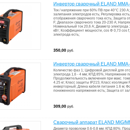
Инвертор сварочный ELAND MMA-
Ток / напряжение при 60% ПВ при 40°C
230 А
залипания электродов
есть
;
Регулировка
есть
отображения сварочного тока
есть
;
Защита о
F
;
Диапазон сварочного тока
20-230 А
;
Напря
Номинальный ток
20,6 А
;
Диаметр электрода
кВт
;
Коэффициент мощности, cos Φ
0,73 cos f
электрода
есть
;
350,00
руб.
Инвертор сварочный ELAND MMA-
Количество фаз
1
;
Цифровой дисплей для от
электрода
1,6 - 4 мм
;
КПД
85%
;
Напряжение п
Продолжительность включения при макс. ток
4.25 кг
;
Класс защиты
IP21S
;
Класс изоляции
инверторный
;
Длина кабеля питания
1.6 м
;
Фо
пониженного напряжения
есть
;
Защита от за
309,00
руб.
Cварочный аппарат ELAND MIG/M
Диаметр проволоки
0.6-0,8 мм
;
КПД
80%
;
Прод