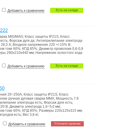
Есть на складе
Добавить к сравнению
-222
варка MIG/MAG
;
Класс защиты
IP21S
;
Класс
т
есть
;
Форсаж дуги
да
;
Антиприлипание электрода
е
26,5 А
;
Входное напряжение
220 +/-15% В
;
ном токе
60%
;
КПД
85%
;
Диаметр проволоки
0,6-0,8
еры
290х210х440 мм
;
Напряжение холостого хода
Есть на складе
Добавить к сравнению
50
ения
20~250A
;
Класс защиты
IP21S
;
Класс
ение
ручная дуговая сварка ММА
;
Мощность
7.8
илипание электрода
есть
;
Форсаж дуги
есть
;
220 В
;
Диаметр электрода
1,6~5,0 мм
;
ном токе
60%
;
КПД
85%
;
Размеры
220х125х315 мм
;
ектродов
есть
;
Вес
3,8 кг
;
Уточните наличие
Добавить к сравнению