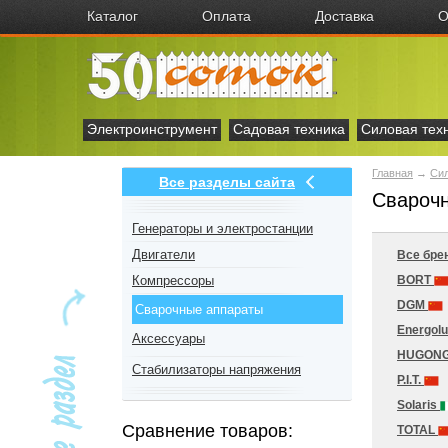
Каталог
Оплата
Доставка
О
Электроинструмент
Садовая техника
Силовая тех
Главная
→
Сил
Все разделы сайта
Сварочн
Генераторы и электростанции
Двигатели
Все бре
Компрессоры
BORT
DGM
Сварочные аппараты
Energol
Аксессуары
HUGON
Стабилизаторы напряжения
P.I.T.
Solaris
Сравнение товаров:
TOTAL