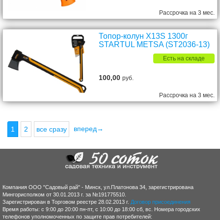
Рассрочка на 3 мес.
Топор-колун X13S 1300г
STARTUL METSA (ST2036-13)
Есть на складе
100,00
руб.
Рассрочка на 3 мес.
вперед→
1
2
все сразу
Компания ООО "Садовый рай" - Минск, ул.Платонова 34, зарегистрирована
Мингорисполком от 30.01.2013 г. за №191775510.
Зарегистрирован в Торговом реестре 28.02.2013 г.
Договор присоединения
Время работы: с 9:00 до 20:00 пн-пт, с 10:00 до 18:00 сб, вс. Номера городских
телефонов уполномоченных по защите прав потребителей: