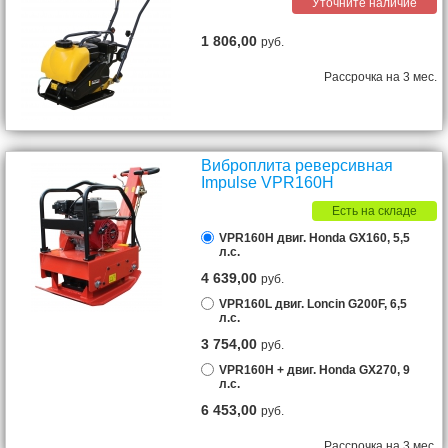
Уточните наличие
1 806,00
руб.
Рассрочка на 3 мес.
Виброплита реверсивная
Impulse VPR160H
Есть на складе
VPR160H двиг. Honda GX160, 5,5
л.с.
4 639,00
руб.
VPR160L двиг. Loncin G200F, 6,5
л.с.
3 754,00
руб.
VPR160H + двиг. Honda GX270, 9
л.с.
6 453,00
руб.
Рассрочка на 3 мес.