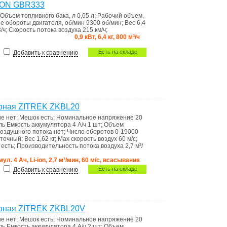
ION GBR333
Объем топливного бака, л
0,65 л
;
Рабочий объем,
 обороты двигателя, об/мин
9300 об/мин
;
Вес
6,4
/ч
;
Скорость потока воздуха
215 км/ч
;
0,9 кВт, 6,4 кг, 800 м³/ч
Есть на складе
Добавить к сравнению
орная ZITREK ZKBL20
ие
нет
;
Мешок
есть
;
Номинальное напряжение
20
ль
Емкость аккумулятора 4 А/ч 1 шт
;
Объем
воздушного потока
нет
;
Число оборотов
0-19000
точный
;
Вес
1,62 кг
;
Max скорость воздух
60 м/с
;
а
есть
;
Производительность потока воздуха
2,7 м³/
мул. 4 Ач, Li-ion, 2,7 м³/мин, 60 м/с, всасывание
Есть на складе
Добавить к сравнению
орная ZITREK ZKBL20V
ие
нет
;
Мешок
есть
;
Номинальное напряжение
20
ль
Емкость аккумулятора 4 А/ч 2 шт
;
Объем