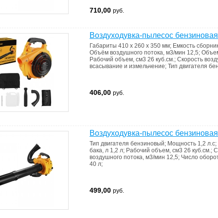
710,00
руб.
Воздуходувка-пылесос бензинов
Габариты
410 x 260 x 350 мм
;
Емкость сборни
Объём воздушного потока, м3/мин
12,5
;
Объем
Рабочий объем, см3
26 куб.см.
;
Скорость возд
всасывание и измельчение
;
Тип двигателя
бе
406,00
руб.
Воздуходувка-пылесос бензинов
Тип двигателя
бензиновый
;
Мощность
1,2 л.с
;
бака, л
1,2 л
;
Рабочий объем, см3
26 куб.см.
;
С
воздушного потока, м3/мин
12,5
;
Число оборо
40 л
;
499,00
руб.