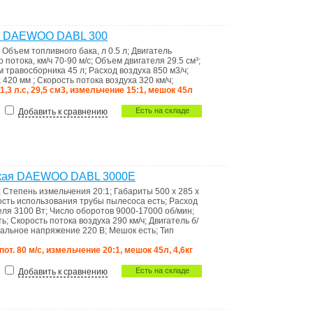
ая DAEWOO DABL 300
;
Объем топливного бака, л
0.5 л
;
Двигатель
 потока, км/ч
70-90 м/с
;
Объем двигателя
29.5 см³
;
м травосборника
45 л
;
Расход воздуха
850 м3/ч
;
x 420 мм
;
Скорость потока воздуха
320 км/ч
;
1,3 л.с, 29,5 см3, измельчение 15:1, мешок 45л
Есть на складе
Добавить к сравнению
еская DAEWOO DABL 3000E
;
Степень измельчения
20:1
;
Габариты
500 x 285 x
сть использования трубы пылесоса
есть
;
Расход
еля
3100 Вт
;
Число оборотов
9000-17000 об/мин
;
ть
;
Скорость потока воздуха
290 км/ч
;
Двигатель
б/
альное напряжение
220 В
;
Мешок
есть
;
Тип
пот. 80 м/с, измельчение 20:1, мешок 45л, 4,6кг
Есть на складе
Добавить к сравнению