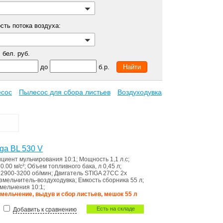
сть потока воздуха:
бел. руб.
до
б.р.
есос
Пылесос для сбора листьев
Воздуходувка
ga BL 530 V
циент мульчирования
10:1
;
Мощность
1,1 л.с
;
0.00 м/с²
;
Объем топливного бака, л
0,45 л
;
в
2900-3200 об/мин
;
Двигатель
STIGA 27CC 2х
змельчитель-воздуходувка
;
Емкость сборника
55 л
;
змельчения
10:1
;
измельчение, выдув и сбор листьев, мешок 55 л
Есть на складе
Добавить к сравнению