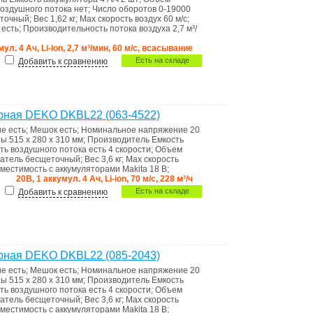
воздушного потока
нет
;
Число оборотов
0-19000
точный
;
Вес
1,62 кг
;
Max скорость воздух
60 м/с
;
а
есть
;
Производительность потока воздуха
2,7 м³/
мул. 4 Ач, Li-ion, 2,7 м³/мин, 60 м/с, всасывание
Есть на складе
Добавить к сравнению
рная DEKO DKBL22 (063-4522)
ие
есть
;
Мешок
есть
;
Номинальное напряжение
20
ты
515 x 280 x 310 мм
;
Производитель
Емкость
ть воздушного потока
есть 4 скорости
;
Объем
гатель
бесщеточный
;
Вес
3,6 кг
;
Max скорость
местимость
с аккумуляторами Makita 18 В
;
20В, 1 аккумул. 4 Ач, Li-ion, 70 м/с, 228 м³/ч
Есть на складе
Добавить к сравнению
рная DEKO DKBL22 (085-2043)
ие
есть
;
Мешок
есть
;
Номинальное напряжение
20
ты
515 x 280 x 310 мм
;
Производитель
Емкость
ть воздушного потока
есть 4 скорости
;
Объем
гатель
бесщеточный
;
Вес
3,6 кг
;
Max скорость
местимость
с аккумуляторами Makita 18 В
;