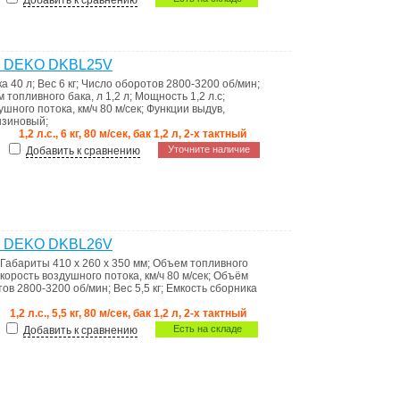
Добавить к сравнению
ая DEKO DKBL25V
ка
40 л
;
Вес
6 кг
;
Число оборотов
2800-3200 об/мин
;
 топливного бака, л
1,2 л
;
Мощность
1,2 л.с
;
ушного потока, км/ч
80 м/сек
;
Функции
выдув,
нзиновый
;
1,2 л.с., 6 кг, 80 м/сек, бак 1,2 л, 2-х тактный
Уточните наличие
Добавить к сравнению
ая DEKO DKBL26V
Габариты
410 x 260 x 350 мм
;
Объем топливного
корость воздушного потока, км/ч
80 м/сек
;
Объём
тов
2800-3200 об/мин
;
Вес
5,5 кг
;
Емкость сборника
1,2 л.с., 5,5 кг, 80 м/сек, бак 1,2 л, 2-х тактный
Есть на складе
Добавить к сравнению