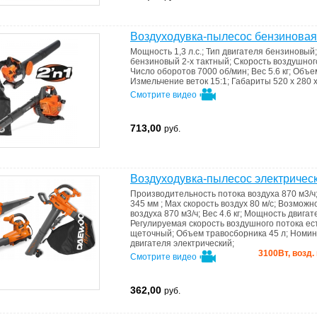
Воздуходувка-пылесос бензинов
Мощность
1,3 л.с.
;
Тип двигателя
бензиновый
бензиновый 2-х тактный
;
Скорость воздушного
Число оборотов
7000 об/мин
;
Вес
5.6 кг
;
Объе
Измельчение веток
15:1
;
Габариты
520 x 280 
Смотрите видео
713,00
руб.
Воздуходувка-пылесос электрич
Производительность потока воздуха
870 м3/ч
345 мм
;
Max скорость воздух
80 м/с
;
Возможно
воздуха
870 м3/ч
;
Вес
4.6 кг
;
Мощность двигат
Регулируемая скорость воздушного потока
ес
щеточный
;
Объем травосборника
45 л
;
Номин
двигателя
электрический
;
3100Вт, возд. 
Смотрите видео
362,00
руб.