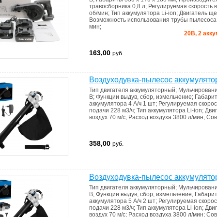
травосборника
0,8 л
;
Регулируемая скорость 
об/мин
;
Тип аккумулятора
Li-ion
;
Двигатель
ще
Возможность использования трубы пылесос
мин
;
20В, 2 акку
163,00
руб.
Воздуходувка-пылесос аккумулято
Тип двигателя
аккумуляторный
;
Мульчирован
В
;
Функции
выдув, сбор, измельчение
;
Габари
аккумулятора 4 А/ч 1 шт
;
Регулируемая скорос
подачи
228 м3/ч
;
Тип аккумулятора
Li-ion
;
Дви
воздух
70 м/с
;
Расход воздуха
3800 л/мин
;
Сов
358,00
руб.
Воздуходувка-пылесос аккумулято
Тип двигателя
аккумуляторный
;
Мульчирован
В
;
Функции
выдув, сбор, измельчение
;
Габари
аккумулятора 5 А/ч 2 шт
;
Регулируемая скорос
подачи
228 м3/ч
;
Тип аккумулятора
Li-ion
;
Дви
воздух
70 м/с
;
Расход воздуха
3800 л/мин
;
Сов