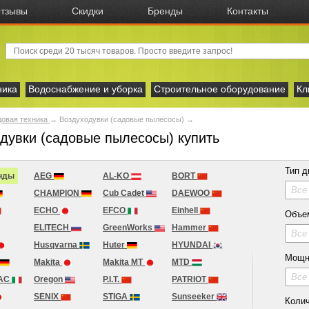
тзывы
Скидки
Бренды
Контакты
ника
Водоснабжение и уборка
Строительное оборудование
Кл
овая техника
→
Воздуходувки (садовые пылесосы) →
дувки (садовые пылесосы) купить
Тип д
нды
AEG
AL-KO
BORT
Все
CHAMPION
Cub Cadet
DAEWOO
ECHO
EFCO
Einhell
Объе
ELITECH
GreenWorks
Hammer
Все
Husqvarna
Huter
HYUNDAI
Мощн
Makita
Makita MT
MTD
Все
AC
Oregon
P.I.T.
PATRIOT
SENIX
STIGA
Sunseeker
Колич