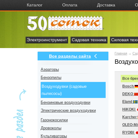
Каталог
Оплата
Доставка
О
Электроинструмент
Садовая техника
Силовая тех
Главная
→
Сад
Все разделы сайта
Воздухо
Аэраторы
Бензопилы
Все бре
Воздуходувки (садовые
Bosch
пылесосы)
DEKO
Eland
Бензиновые воздуходувки
HiKOKI
Электрические воздуходувки
Karcher
Газонокосилки
OLEO-M
Дровоколы
RYOBI
Культиваторы