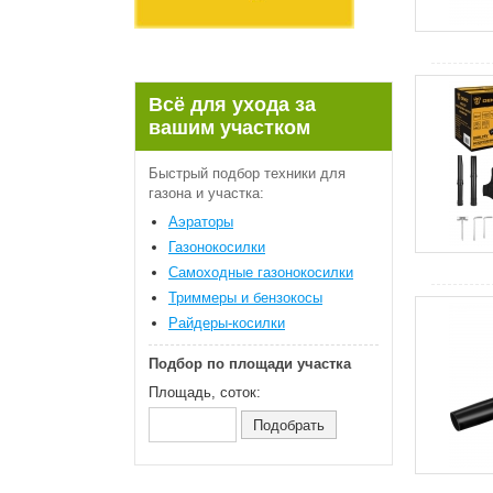
Всё для ухода за
вашим участком
Быстрый подбор техники для
газона и участка:
Аэраторы
Газонокосилки
Самоходные газонокосилки
Триммеры и бензокосы
Райдеры-косилки
Подбор по площади участка
Площадь, соток: