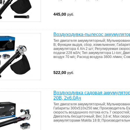
445,00
руб.
Воздуходувка-пылесос аккумулят
Тип двигателя
аккумуляторный
;
Мульчирован
В
;
Функции
выдув, сбор, измельчение
;
Габари
аккумулятора 4 А/ч 2 шт
;
Регулируемая скорос
подачи
228 м3/ч
;
Тип аккумулятора
Li-ion
;
Дви
воздух
70 м/с
;
Расход воздуха
3800 л/мин
;
Сов
522,00
руб.
Воздуходувка садовая аккумулят
20В, 2х6.0Ач
Тип двигателя
аккумуляторный
;
Мульчирован
Габариты
300х510х250 мм
;
Производитель
Ем
скорость воздушного потока
есть 7 скоростей
Двигатель
бесщеточный
;
Вес
3,6 кг
;
Max скоро
аккумуляторами Makita 18 В
;
Производительно