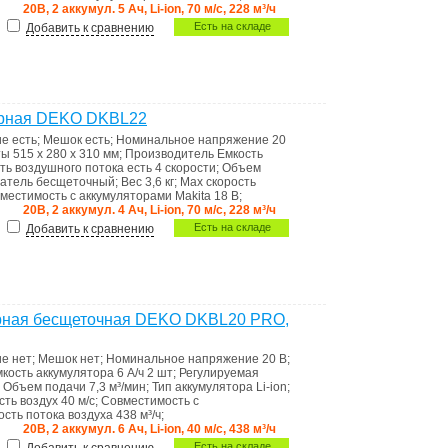
20В, 2 аккумул. 5 Ач, Li-ion, 70 м/с, 228 м³/ч
Есть на складе
Добавить к сравнению
орная DEKO DKBL22
ие
есть
;
Мешок
есть
;
Номинальное напряжение
20
ты
515 x 280 x 310 мм
;
Производитель
Емкость
ть воздушного потока
есть 4 скорости
;
Объем
гатель
бесщеточный
;
Вес
3,6 кг
;
Max скорость
местимость
с аккумуляторами Makita 18 В
;
20В, 2 аккумул. 4 Ач, Li-ion, 70 м/с, 228 м³/ч
Есть на складе
Добавить к сравнению
орная бесщеточная DEKO DKBL20 PRO,
ие
нет
;
Мешок
нет
;
Номинальное напряжение
20 В
;
кость аккумулятора 6 А/ч 2 шт
;
Регулируемая
;
Объем подачи
7,3 м³/мин
;
Тип аккумулятора
Li-ion
;
сть воздух
40 м/с
;
Совместимость
с
сть потока воздуха
438 м³/ч
;
20В, 2 аккумул. 6 Ач, Li-ion, 40 м/с, 438 м³/ч
Есть на складе