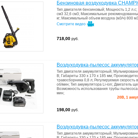
Бензиновая воздуходувка CHAMP
Тип двигателя
бензиновый
;
Мощность
1,2 л.с
;
см3
32,6 см3
;
Максимальные рекомендованные
кг
;
Максимальный объем воздуха (м3/ч)
800 м3
Смотрите видео
718,00
руб.
Воздуходувка-пылесос аккумулят
Тип двигателя
аккумуляторный
;
Мульчирован
В
;
Габариты
330 x 170 x 185 мм
;
Производите
травосборника
0,8 л
;
Регулируемая скорость 
об/мин
;
Тип аккумулятора
Li-ion
;
Двигатель
ще
Возможность использования трубы пылесос
мин
;
20В, 1 акку
198,00
руб.
Воздуходувка-пылесос аккумулят
Тип двигателя
аккумуляторный
;
Мульчирован
В
;
Габариты
330 x 170 x 185 мм
;
Производите