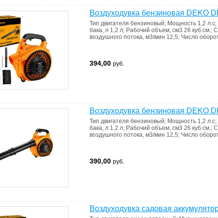
Воздуходувка бензиновая DEKO 
Тип двигателя
бензиновый
;
Мощность
1,2 л.с
;
бака, л
1,2 л
;
Рабочий объем, см3
26 куб.см.
;
С
воздушного потока, м3/мин
12,5
;
Число оборо
394,00
руб.
Воздуходувка бензиновая DEKO 
Тип двигателя
бензиновый
;
Мощность
1,2 л.с
;
бака, л
1,2 л
;
Рабочий объем, см3
26 куб.см.
;
С
воздушного потока, м3/мин
12,5
;
Число оборо
390,00
руб.
Воздуходувка садовая аккумулято