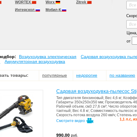
WORTEX
Worx
Zitrek
Все
Интерскол
Мобил-К
Скоро
Все
Цена, 
от
подбор:
Воздуходувка электрическая
Садовая воздуходувка пыл
я
Аккумуляторная воздуходувка
вать товары:
популярные
недорогие
по названию
Садовая воздуходувка-пылесос Sti
Тип двигателя
бензиновый
;
Вес
4,6 кг
;
Коэффи
Габариты
350х250х350 мм
;
Производитель
46
Рабочий объем, см3
27,6 см³
;
Число оборото
тактный
;
Вес
4.8 кг
;
Совместимость
пылесос и
Скорость потока воздуха
260 км/ч
;
Степень и
1,1 л.с, 
Смотрите видео
990,00
руб.