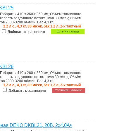
DKBL25
Габариты
410 x 260 x 350 мм
;
Объем топливного
корость воздушного потока, км/ч
80 м/сек
;
Объём
тов
2800-3200 об/мин
;
Вес
4,3 кг
;
1,2 л.с., 4,3 кг, 80 м/сек, бак 1,2 л, 2-х тактный
Есть на складе
Добавить к сравнению
DKBL26
Габариты
410 x 260 x 350 мм
;
Объем топливного
корость воздушного потока, км/ч
80 м/сек
;
Объём
тов
2800-3200 об/мин
;
Вес
4,3 кг
;
1,2 л.с., 4,3 кг, 80 м/сек, бак 1,2 л, 2-х тактный
Уточните наличие
Добавить к сравнению
рная DEKO DKBL21, 20В, 2x4.0Ач