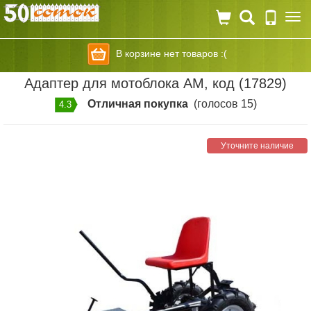
Togg
navi
В корзине нет товаров :(
Адаптер для мотоблока АМ, код (17829)
Отличная покупка
(голосов 15)
4.3
Уточните наличие