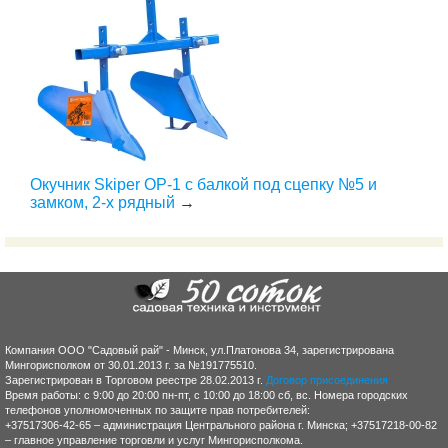
Окучник Skiper ОР-1 с балкой под сцепку №5 и
замком, 2-х рядный
→
Компания ООО "Садовый рай" - Минск, ул.Платонова 34, зарегистрирована
Мингорисполком от 30.01.2013 г. за №191775510.
Зарегистрирован в Торговом реестре 28.02.2013 г.
Договор присоединения
Время работы: с 9:00 до 20:00 пн-пт, с 10:00 до 18:00 сб, вс. Номера городских
телефонов уполномоченных по защите прав потребителей:
+37517306-42-65 – администрация Центрального района г. Минска; +37517218-00-82
– главное управление торговли и услуг Мингорисполкома.