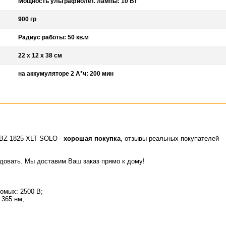
Мощность ультрафиолет. лампы: 10 Вт
900 гр
Радиус работы: 50 кв.м
22 x 12 x 38 см
на аккумуляторе 2 А*ч: 200 мин
BZ 1825 XLT SOLO -
хорошая покупка
, отзывы реальных покупателей
идовать. Мы доставим Ваш заказ прямо к дому!
омых: 2500 В;
 365 нм;