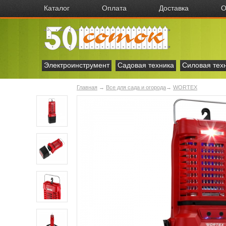
Каталог
Оплата
Доставка
О
Электроинструмент
Садовая техника
Силовая тех
Главная
→
Все для сада и огорода
→
WORTEX