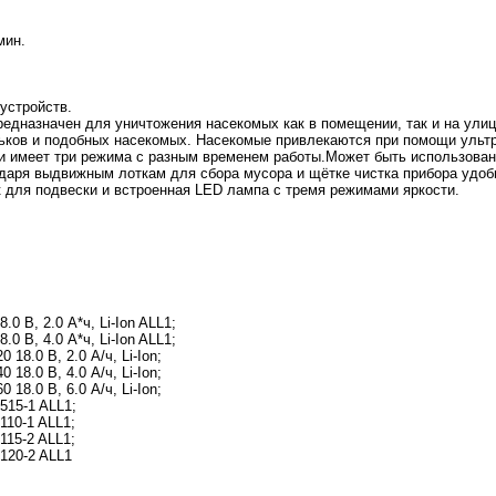
мин.
 устройств.
дназначен для уничтожения насекомых как в помещении, так и на улиц
льков и подобных насекомых. Насекомые привлекаются при помощи ульт
 имеет три режима с разным временем работы.Может быть использован 
одаря выдвижным лоткам для сбора мусора и щётке чистка прибора удоб
 для подвески и встроенная LED лампа с тремя режимами яркости.
 В, 2.0 А*ч, Li-Ion ALL1;
 В, 4.0 А*ч, Li-Ion ALL1;
8.0 В, 2.0 А/ч, Li-Ion;
8.0 В, 4.0 А/ч, Li-Ion;
8.0 В, 6.0 А/ч, Li-Ion;
15-1 ALL1;
10-1 ALL1;
15-2 ALL1;
120-2 ALL1