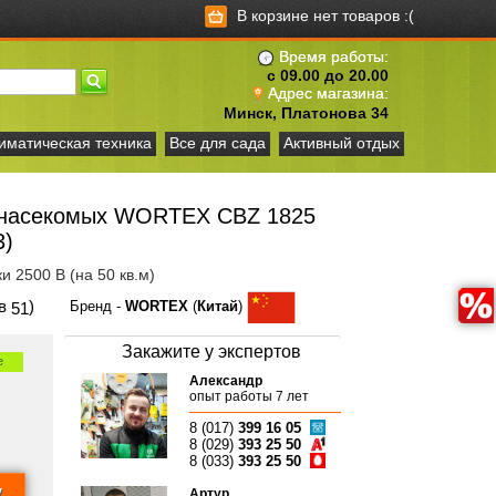
В корзине нет товаров :(
Время работы:
с 09.00 до 20.00
Адрес магазина:
Минск, Платонова 34
иматическая техника
Все для сада
Активный отдых
ь насекомых WORTEX CBZ 1825
3)
и 2500 В (на 50 кв.м)
ов
)
Бренд -
WORTEX
(
Китай
)
51
Закажите у экспертов
е
Александр
опыт работы 7 лет
8 (017)
399 16 05
8 (029)
393 25 50
8 (033)
393 25 50
Артур