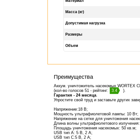
Материал
Масса (кг)
Допустимая нагрузка
Размеры
Объем
Преимущества
Аккум. уничтожитель насекомых WORTEX C
(кол-во голосов 51 - рейтинг:
3.4
).
Гарантия - 24 месяца
.
Упростите свой труд и заставьте других зав
Напряжение:18 В;
Мощность ультрафиолетовой лампы: 10 Вт;
Напряжение на сетке для уничтожения насек
Длина волны ультрафиолетового излучения:
Площадь уничтожения насекомых: 50 кв.м;
USB тип A: 5 В, 2 А;
USB тип C:5 В, 2 А;