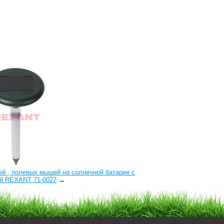
мей , полевых мышей на солнечной батарее с
ой REXANT 71-0027
→