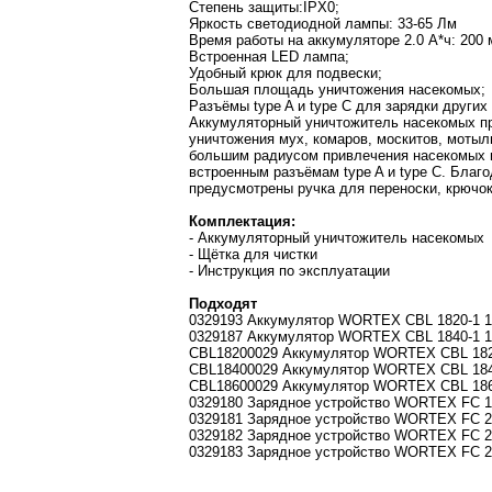
Степень защиты:IPX0;
Яркость светодиодной лампы: 33-65 Лм
Время работы на аккумуляторе 2.0 А*ч: 200 
Встроенная LED лампа;
Удобный крюк для подвески;
Большая площадь уничтожения насекомых;
Разъёмы type A и type C для зарядки других
Аккумуляторный уничтожитель насекомых пре
уничтожения мух, комаров, москитов, моты
большим радиусом привлечения насекомых и
встроенным разъёмам type A и type C. Благ
предусмотрены ручка для переноски, крючок
Комплектация:
- Аккумуляторный уничтожитель насекомых
- Щётка для чистки
- Инструкция по эксплуатации
Подходят
0329193 Аккумулятор WORTEX CBL 1820-1 18.0
0329187 Аккумулятор WORTEX CBL 1840-1 18.0
CBL18200029 Аккумулятор WORTEX CBL 1820 1
CBL18400029 Аккумулятор WORTEX CBL 1840 1
CBL18600029 Аккумулятор WORTEX CBL 1860 1
0329180 Зарядное устройство WORTEX FC 15
0329181 Зарядное устройство WORTEX FC 21
0329182 Зарядное устройство WORTEX FC 21
0329183 Зарядное устройство WORTEX FC 2