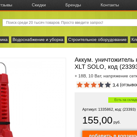
тзывы
Скидки
Бренды
Контакты
ника
Водоснабжение и уборка
Строительное оборудование
Кл
Аккум. уничтожител
XLT SOLO, код (2339
+ 18В, 10 Ват, напряжение сетк
(отзыв
3.4
Есть на склад
Артикул: 1335862, код: (23393)
155,00
руб.