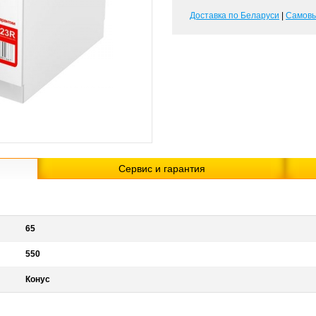
Доставка по Беларуси
|
Самов
Сервис и гарантия
65
550
Конус