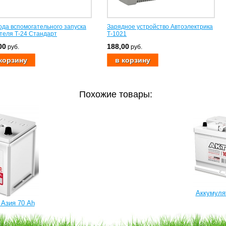
да вспомогательного запуска
Зарядное устройство Автоэлектрика
теля Т-24 Стандарт
Т-1021
00
188,00
руб.
руб.
Похожие товары:
Аккумуля
Азия 70 Ah