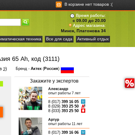
В корзине нет товаров :(
Время работы:
с 09.00 до 20.00
Адрес магазина:
Минск, Платонова 34
иматическая техника
Все для сада
Активный отдых
ия 65 Ah, код (3111)
ов
)
Бренд -
Актех
(
Россия
)
2
Закажите у экспертов
Александр
опыт работы 7 лет
8 (017)
399 16 05
8 (029)
393 25 50
8 (033)
393 25 50
Артур
опыт работы 11 лет
8 (017)
399 16 06