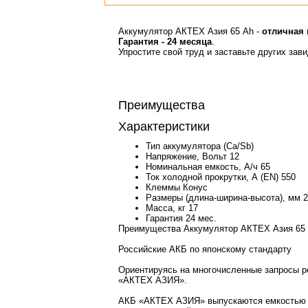
Аккумулятор АКТЕХ Азия 65 Ah -
отличная 
Гарантия - 24 месяца
.
Упростите свой труд и заставьте других зав
Преимущества
Характеристики
Тип аккумулятора
(Ca/Sb)
Напряжение, Вольт
12
Номинальная емкость, А/ч
65
Ток холодной прокрутки, А (EN)
550
Клеммы
Конус
Размеры (длина-ширина-высота), мм
2
Масса, кг
17
Гарантия
24 мес.
Преимущества Аккумулятор АКТЕХ Азия 65
Российские АКБ по японскому стандарту
Ориентируясь на многочисленные запросы р
«АКТЕХ АЗИЯ».
АКБ «АКТЕХ АЗИЯ» выпускаются емкостью 45