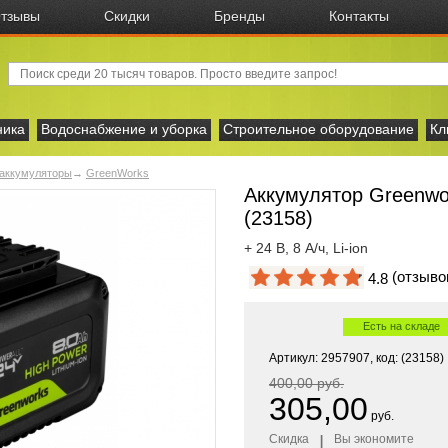
тзывы
Скидки
Бренды
Контакты
ника
Водоснабжение и уборка
Строительное оборудование
Кл
 аккумуляторы
→
GreenWorks
Аккумулятор Greenwor
(23158)
+ 24 В, 8 А/ч, Li-ion
(отзыв
4.8
Есть на складе
Артикул: 2957907, код: (23158)
400,00 руб.
305,00
руб.
Скидка
|
Вы экономите