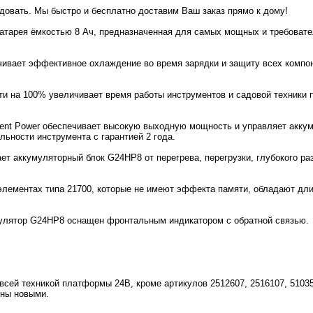
идовать. Мы быстро и бесплатно доставим Ваш заказ прямо к дому!
тарея ёмкостью 8 Ач, предназначенная для самых мощных и требовате
ивает эффективное охлаждение во время зарядки и защиту всех компоне
почти на 100% увеличивает время работы инструментов и садовой техни
igent Power обеспечивает высокую выходную мощность и управляет акк
ьности инструмента с гарантией 2 года.
ает аккумуляторный блок G24HP8 от перегрева, перегрузки, глубокого р
элементах типа 21700, которые не имеют эффекта памяти, обладают д
мулятор G24HP8 оснащен фронтальным индикатором с обратной связью.
сей техникой платформы 24В, кроме артикулов 2512607, 2516107, 5103
ены новыми.