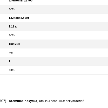
элементы 21700
есть
132x88x82 мм
1,18 кг
есть
150 мин
нет
е
1
есть
907) -
отличная покупка
, отзывы реальных покупателей