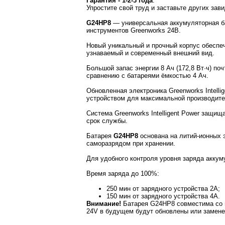
Гарантия - 1-2-3 года
.
Упростите свой труд и заставьте других зав
G24HP8
— универсальная аккумуляторная ба
инструментов Greenworks 24В.
Новый уникальный и прочный корпус обеспеч
узнаваемый и современный внешний вид.
Большой запас энергии 8 Ач (172,8 Вт·ч) 
сравнению с батареями ёмкостью 4 Ач.
Обновленная электроника Greenworks Intell
устройством для максимальной производител
Система Greenworks Intelligent Power защищ
срок службы.
Батарея
G24HP8
основана на литий-ионных 
саморазрядом при хранении.
Для удобного контроля уровня заряда акку
Время заряда до 100%:
250 мин от зарядного устройства 2А;
150 мин от зарядного устройства 4А.
Внимание!
Батарея G24HP8 совместима со в
24V в будущем будут обновлены или замен