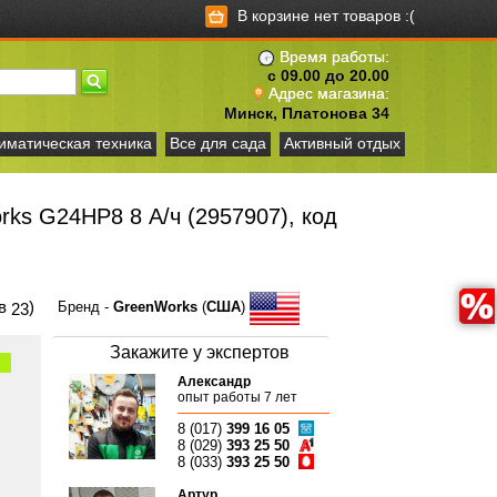
В корзине нет товаров :(
Время работы:
с 09.00 до 20.00
Адрес магазина:
Минск, Платонова 34
иматическая техника
Все для сада
Активный отдых
ks G24HP8 8 А/ч (2957907), код
ов
)
Бренд -
GreenWorks
(
США
)
23
Закажите у экспертов
Александр
опыт работы 7 лет
8 (017)
399 16 05
8 (029)
393 25 50
8 (033)
393 25 50
Артур