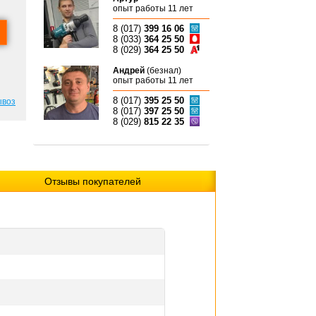
опыт работы 11 лет
8 (017)
399 16 06
8 (033)
364 25 50
8 (029)
364 25 50
Андрей
(безнал)
опыт работы 11 лет
8 (017)
395 25 50
ывоз
8 (017)
397 25 50
8 (029)
815 22 35
Отзывы покупателей