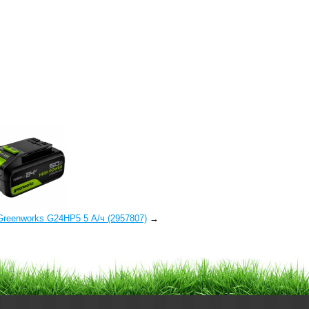
reenworks G24HP5 5 А/ч (2957807)
→