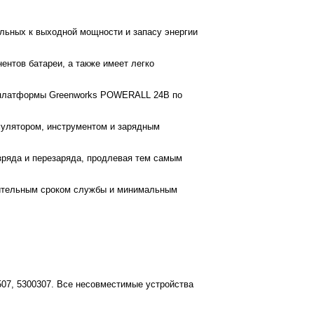
льных к выходной мощности и запасу энергии
нтов батареи, а также имеет легко
ки платформы Greenworks POWERALL 24В по
умулятором, инструментом и зарядным
азряда и перезаряда, продлевая тем самым
лительным сроком службы и минимальным
507, 5300307. Все несовместимые устройства