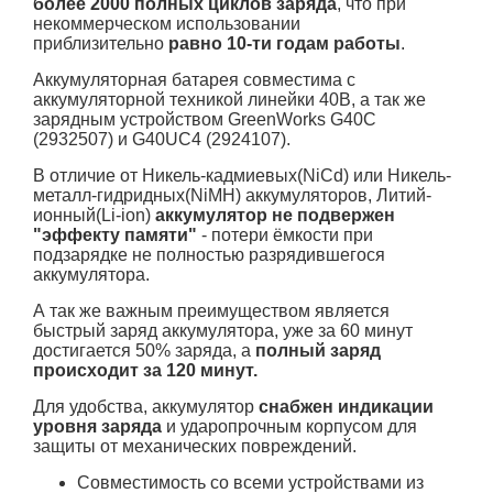
более 2000 полных циклов заряда
, что при
некоммерческом использовании
приблизительно
равно 10-ти годам работы
.
Аккумуляторная батарея совместима с
аккумуляторной техникой линейки 40В, а так же
зарядным устройством GreenWorks G40C
(2932507) и G40UC4 (2924107).
В отличие от Никель-кадмиевых(NiCd) или Никель-
металл-гидридных(NiMH) аккумуляторов, Литий-
ионный(Li-ion)
аккумулятор не подвержен
"эффекту памяти"
- потери ёмкости при
подзарядке не полностью разрядившегося
аккумулятора.
А так же важным преимуществом является
быстрый заряд аккумулятора, уже за 60 минут
достигается 50% заряда, а
полный заряд
происходит за 120 минут.
Для удобства, аккумулятор
снабжен индикации
уровня заряда
и ударопрочным корпусом для
защиты от механических повреждений.
Совместимость со всеми устройствами из