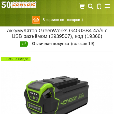
Togg
navi
В корзине нет товаров :(
Аккумулятор GreenWorks G40USB4 4А/ч c
USB разъёмом (2939507), код (19368)
Отличная покупка
(голосов 19)
4.5
Есть на складе