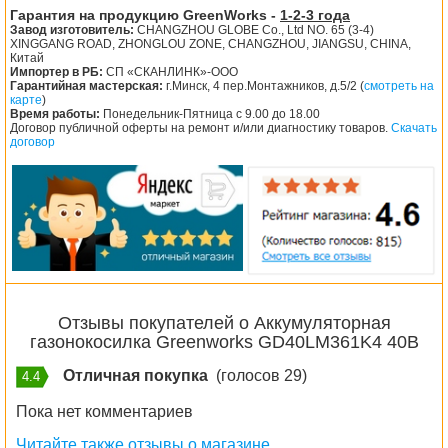
Гарантия на продукцию GreenWorks -
1-2-3 года
Завод изготовитель:
CHANGZHOU GLOBE Co., Ltd NO. 65 (3-4)
XINGGANG ROAD, ZHONGLOU ZONE, CHANGZHOU, JIANGSU, CHINA,
Китай
Импортер в РБ:
СП «СКАНЛИНК»-ООО
Гарантийная мастерская:
г.Минск, 4 пер.Монтажников, д.5/2 (
смотреть на
карте
)
Время работы:
Понедельник-Пятница с 9.00 до 18.00
Договор публичной оферты на ремонт и/или диагностику товаров.
Скачать
договор
Отзывы покупателей о Аккумуляторная
газонокосилка Greenworks GD40LM361K4 40В
Отличная покупка
(голосов 29)
4.4
Пока нет комментариев
Читайте также отзывы о магазине