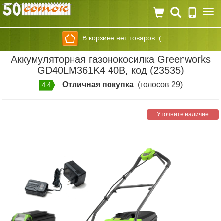
Togg
navi
В корзине нет товаров :(
Аккумуляторная газонокосилка Greenworks
GD40LM361K4 40В, код (23535)
Отличная покупка
(голосов 29)
4.4
Уточните наличие