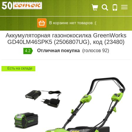
Togg
navi
В корзине нет товаров :(
Аккумуляторная газонокосилка GreenWorks
GD40LM46SPK5 (2506807UG), код (23480)
Отличная покупка
(голосов 92)
4.2
Есть на складе