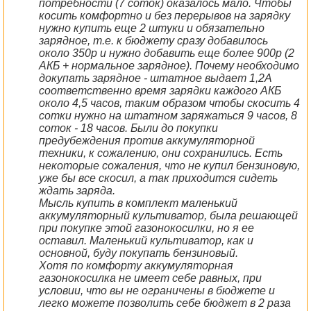
потребности (7 соток) оказалось мало. Чтобы
косить комфортно и без перерывов на зарядку
нужно купить еще 2 штуки и обязательно
зарядное, т.е. к бюджету сразу добавилось
около 350р и нужно добавить еще более 900р (2
АКБ + нормальное зарядное). Почему необходимо
докупать зарядное - штатное выдает 1,2А
соответственно время зарядки каждого АКБ
около 4,5 часов, таким образом чтобы скосить 4
сотки нужно на штатном заряжаться 9 часов, 8
соток - 18 часов. Были до покупки
предубеждения против аккумуляторной
техники, к сожалению, они сохранились. Есть
некоторые сожаления, что не купил бензиновую,
уже бы все скосил, а так приходится сидеть
ждать заряда.
Мысль купить в комплект маленький
аккумуляторный культиватор, была решающей
при покупке этой газонокосилки, но я ее
оставил. Маленький культиватор, как и
основной, буду покупать бензиновый.
Хотя по комфорту аккумуляторная
газонокосилка не имеет себе равных, при
условии, что вы не ограничены в бюджете и
легко можете позволить себе бюджет в 2 раза