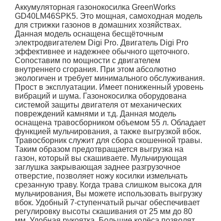
Аккумуляторная газонокосилка GreenWorks
GD40LM46SPK5. Это мощная, самоходная модель
для стрижки газонов в домашних хозяйствах.
Данная модель оснащена бесщёточным
электродвигателем Digi Pro. Двигатель Digi Pro
эффективнее и надежнее обычного щеточного.
Сопоставим по мощности с двигателем
внутреннего сгорания. При этом абсолютно
экологичен и требует минимального обслуживания.
Прост в эксплуатации. Имеет пониженный уровень
вибраций и шума. Газонокосилка оборудована
системой защиты двигателя от механических
повреждений камнями и т.д. Данная модель
оснащена травосборником объемом 55 л. Обладает
функцией мульчирования, а также выгрузкой вбок.
Травосборник служит для сбора скошенной травы.
Таким образом предотвращается выгрузка на
газон, который вы скашиваете. Мульчирующая
заглушка закрывающая заднее разгрузочное
отверстие, позволяет ножу косилки измельчать
срезанную траву. Когда трава слишком высока для
мульчирования, Вы можете использовать выгрузку
вбок. Удобный 7-ступенчатый рычаг обеспечивает
регулировку высоты скашивания от 25 мм до 80
мм. Удобная рукоятка. Большие колёса позволят