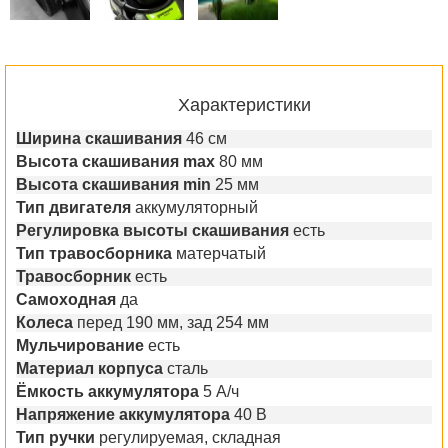
Характеристики
Ширина скашивания
46 см
Высота скашивания max
80 мм
Высота скашивания min
25 мм
Тип двигателя
аккумуляторный
Регулировка высоты скашивания
есть
Тип травосборника
матерчатый
Травосборник
есть
Самоходная
да
Колеса
перед 190 мм, зад 254 мм
Мульчирование
есть
Материал корпуса
сталь
Ёмкость аккумулятора
5 А/ч
Напряжение аккумулятора
40 В
Тип ручки
регулируемая, складная