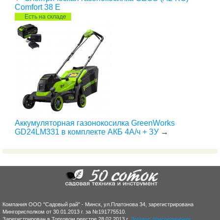
Comfort 38 E
Есть на складе
Аккумуляторная газонокосилка GreenWorks
GD24LM331 в комплекте АКБ 4А/ч + ЗУ
→
Компания ООО "Садовый рай" - Минск, ул.Платонова 34, зарегистрирована
Мингорисполком от 30.01.2013 г. за №191775510.
Зарегистрирован в Торговом реестре 28.02.2013 г.
Договор присоединения