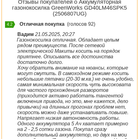
Отзывы покупателей о Аккумуляторная
газонокосилка GreenWorks GD40LM46SPK5
(2506807UG)
Отличная покупка
(голосов 92)
4.2
Вадим
21.05.2025, 20:27
Газонокосилка отличная. Обладает целым
рядом преимуществ. После сетевой
электрической Макиты косить на порядок
приятнее. Описывать все достоинства
достаточно долго.
Хочу обратить внимание на нюансы, которые
могут смутить. В самоходном режиме косить
небольшие пятачки (20-30 м.кв.) не очень удобно,
самая минимальная скорость чуть высоковата
для частого прохождения разворотов
(приходится активно работать тангентой
включения привода, но это, мне кажется, дело
привычки) на длинных прогонах проблем нет,
скорость можно даже устанавливать повыше.
Напрягает низкая автономность работы.
Одного аккумулятора 5 Ач хватает примерно
на 2 - 2,5 сотки газона. Покупал сразу
дополнительный аккумулятор, но двух на мои