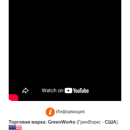
Информация
Торговая марка: GreenWorks
(ГринВоркс -
США
)