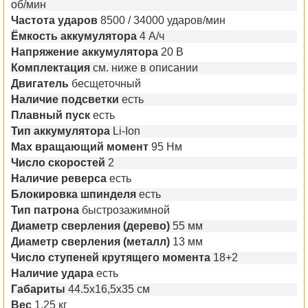
об/мин
Частота ударов
8500 / 34000 ударов/мин
Ёмкость аккумулятора
4 А/ч
Напряжение аккумулятора
20 В
Комплектация
см. ниже в описании
Двигатель
бесщеточный
Наличие подсветки
есть
Плавный пуск
есть
Тип аккумулятора
Li-Ion
Max вращающий момент
95 Нм
Число скоростей
2
Наличие реверса
есть
Блокировка шпинделя
есть
Тип патрона
быстрозажимной
Диаметр сверления (дерево)
55 мм
Диаметр сверления (металл)
13 мм
Число ступеней крутящего момента
18+2
Наличие удара
есть
Габариты
44.5x16,5x35 см
Вес
1,25 кг