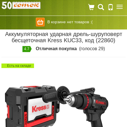
Togg
navi
В корзине нет товаров :(
Аккумуляторная ударная дрель-шуруповерт
бесщеточная Kress KUC33, код (22860)
Отличная покупка
(голосов 29)
4.7
Есть на складе