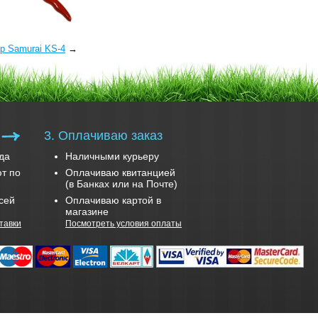
р Samurai KS-4
→
3. Оплачиваю заказ
да
Наличными курьеру
т по
Оплачиваю квитанцией
(в Банках или на Почте)
сей
Оплачиваю картой в
магазине
тавки
Посмотреть условия оплаты