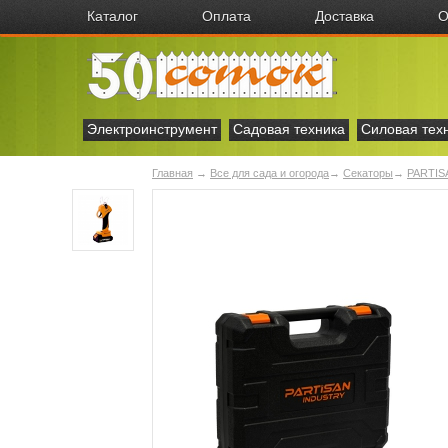
Каталог
Оплата
Доставка
О
Электроинструмент
Садовая техника
Силовая тех
Главная
→
Все для сада и огорода
→
Секаторы
→
PARTIS