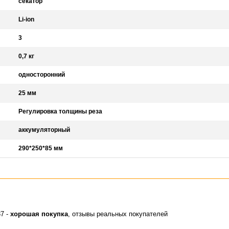
секатор
Li-ion
3
0,7 кг
односторонний
25 мм
Регулировка толщины реза
аккумуляторный
290*250*85 мм
7 -
хорошая покупка
, отзывы реальных покупателей