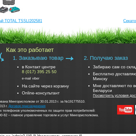
ый TOTAL TSSLI202581
Cекато
Как это работает
1. Заказываю товар
2. Получаю заказ
в Контакт центре
Забираю сам со скла
8 (017) 395 25 50
Бесплатно доставляю
Минску
e-mail
viber
Мне доставляют по в
На сайте через корзину
Беларуси
Online-консультант
Посмотреть условия дос
вана Мингорисполком от 30.01.2013 г. за №191775510.
013 г.
Договор присоединения
дских телефонов уполномоченных по защите прав потребителей:
0-82 – главное управление торговли и услуг Мингорисполкома.