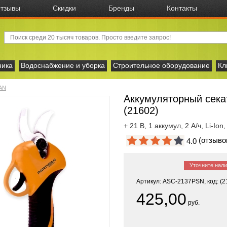
тзывы
Скидки
Бренды
Контакты
ника
Водоснабжение и уборка
Строительное оборудование
Кл
AN
Аккумуляторный сека
(21602)
+ 21 В, 1 аккумул, 2 А/ч, Li-Ion
(отзыв
4.0
Уточните нал
Артикул: ASC-2137PSN, код: (2
425,00
руб.