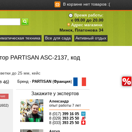
В корзине нет товаров :(
Время работы:
с 09.00 до 20.00
Адрес магазина:
Минск, Платонова 34
иматическая техника
Все для сада
Активный отдых
тор PARTISAN ASC-2137, код
, ветки до 25 мм, кейс
ов
)
Бренд -
PARTISAN
(
Франция
)
46
Закажите у экспертов
ичие
Александр
1602)
опыт работы 7 лет
8 (017)
399 16 05
8 (029)
393 25 50
8 (033)
393 25 50
Артур