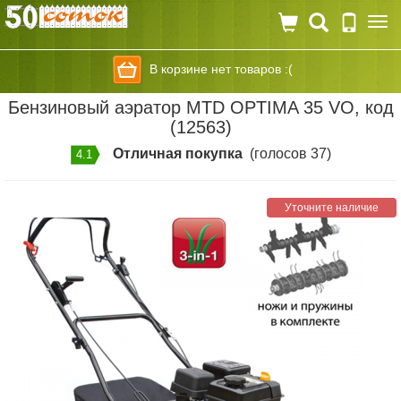
Togg
navi
В корзине нет товаров :(
Бензиновый аэратор MTD OPTIMA 35 VO, код
(12563)
Отличная покупка
(голосов 37)
4.1
Уточните наличие