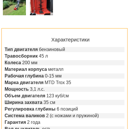
Характеристики
Тип двигателя
бензиновый
Травосборник
45 л
Колеса
200 мм
Материал корпуса
металл
Рабочая глубина
0-15 мм
Марка двигателя
MTD Trox 35
Мощность
3,1 л.с.
Объем двигателя
123 куб/см
Ширина захвата
35 см
Регулировка глубины
6 позиций
Система валиков
2 (с ножами и пружиной)
Гарантия
2 года
Вал-рыхлитель
есть