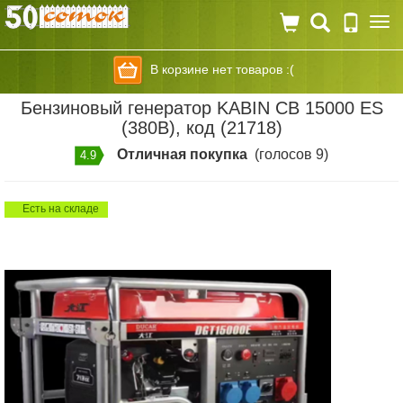
Togg
navi
В корзине нет товаров :(
Бензиновый генератор KABIN СВ 15000 ES
(380В), код (21718)
Отличная покупка
(голосов 9)
4.9
Есть на складе