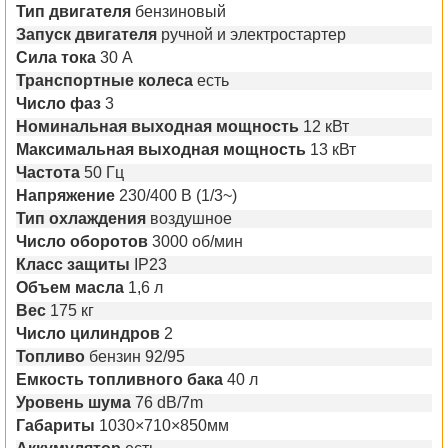
Тип двигателя
бензиновый
Запуск двигателя
ручной и электростартер
Сила тока
30 А
Транспортные колеса
есть
Число фаз
3
Номинальная выходная мощность
12 кВт
Максимальная выходная мощность
13 кВт
Частота
50 Гц
Напряжение
230/400 В (1/3~)
Тип охлаждения
воздушное
Число оборотов
3000 об/мин
Класс защиты
IP23
Объем масла
1,6 л
Вес
175 кг
Число цилиндров
2
Топливо
бензин 92/95
Емкость топливного бака
40 л
Уровень шума
76 dB/7m
Габариты
1030×710×850мм