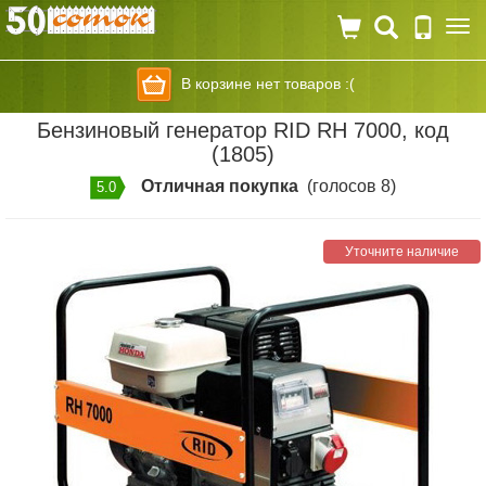
Togg
navi
В корзине нет товаров :(
Бензиновый генератор RID RH 7000, код
(1805)
Отличная покупка
(голосов 8)
5.0
Уточните наличие