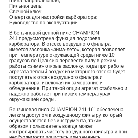
Шина направляющая;
Пильная цепь;
Свечной ключ;
Отвертка для настройки карбюратора;
Руководство по эксплуатации.
В бензиновой цепной пиле CHAMPION
241 предусмотрена функция подогрева
карбюратора. В отсеке воздушного фильтра
имеется заслонка «зима-лето», которая позволяет
при температуре окружающей среды ниже 10
градусов по Цельсию перевести пилу в режим
работы «зима» открыв заслонку, тогда при работе
агрегата теплый воздух из моторного отсека будет
поступать в отсек воздушного фильтра и
карбюратора, исключая их замерзание и
обледенение. При такой опции агрегат стабильно и
надежно работает при низких температурах
окружающей среды.
Бензиновая пила CHAMPION 241 16" обеспечена
легким доступом к воздушному фильтру, который
осуществляется без инструмента, таким
образом пользователь всегда может
контролировать чистоту воздушного фильтра и при
необходимости почистить или заменить