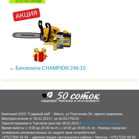
Есть на складе
←
Бензопила CHAMPION 246-15
Компания ООО "Садовый рай" - Минск, ул.Платонова 34, зарегистрирована
Мингорисполком от 30.01.2013 г. за №191775510.
Зарегистрирован в Торговом реестре 28.02.2013 г.
Договор присоединения
Время работы: с 9:00 до 20:00 пн-пт, с 10:00 до 18:00 сб, вс. Номера городских
телефонов уполномоченных по защите прав потребителей:
+37517306-42-65 – администрация Центрального района г. Минска; +37517218-00-82