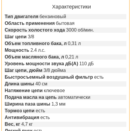
Характеристики
Тип двигателя
бензиновый
Область применения
бытовая
Скорость холостого хода
3000 об/мин.
Шаг цепи
3/8
Объем топливного бака, л
0,31 л
Мощность
2.4 л.с.
Объем масляного бака, л
0,21 л
Уровень мощности звука дБ(А)
110 дБ
Шаг цепи, дюйм
3/8 дюйма
Быстросъемный воздушный фильтр
есть
Длина шины
40 см
Натяжение цепи
ключевое
Подача масла на цепь
автоматически
Ширина паза шины
1,3 мм
Тормоз цепи
есть
Антивибрация
есть
Вес, кг
4,7 кг
Легкий пуск
есть