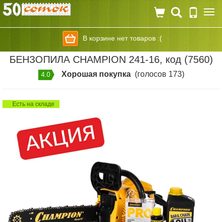
Togg
navi
В корзине нет товаров :(
БЕНЗОПИЛА CHAMPION 241-16, код (7560)
Хорошая покупка
(голосов 173)
4.0
Есть на складе