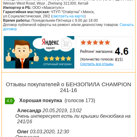
Weisan West Road, Wuyi , Zheliang 321300, Китай
Импортер в РБ:
ООО «Макситулс»
Гарантийная мастерская:
ЧТУП "Отвёртка" г.Минск,
ул.Социалистическая, 28/2 (
смотреть на карте
)
Время работы:
Понедельник-Пятница с 9.00 до 18.00
Договор публичной оферты на ремонт и/или диагностику товаров.
Скачать
договор
Отзывы покупателей о БЕНЗОПИЛА CHAMPION
241-16
Хорошая покупка
(голосов 173)
4.0
Алесандр
20.05.2019, 13:02
Очень интересует есть ли крышки бензобака на
241/16
Олег
03.03.2020, 12:30