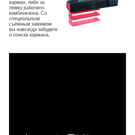
карман, либо за
лямку рабочего
комбинезона. Со
специальным
съёмным зажимом
вы навсегда забудете
о поиске кармана.