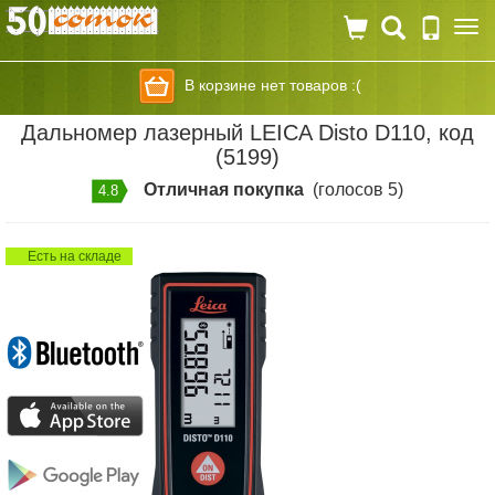
Togg
navi
В корзине нет товаров :(
Дальномер лазерный LEICA Disto D110, код
(5199)
Отличная покупка
(голосов 5)
4.8
Есть на складе