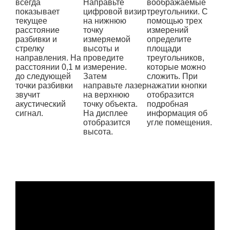
всегда
Направьте
воображаемые
показывает
цифровой визир
треугольники. С
текущее
на нижнюю
помощью трех
расстояние
точку
измерений
разбивки и
измеряемой
определите
стрелку
высоты и
площади
направления. На
проведите
треугольников,
расстоянии 0,1 м
измерение.
которые можно
до следующей
Затем
сложить. При
точки разбивки
направьте лазер
нажатии кнопки
звучит
на верхнюю
отобразится
акустический
точку объекта.
подробная
сигнал.
На дисплее
информация об
отобразится
угле помещения.
высота.