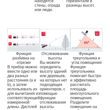
находятся
горизонтали и
стены, ограда
разницы высот.
или люди.
Функция
Отслеживание
Функция
разбивка на
высоты
треугольника и
отрезки
Вы можете
угла помещения
В прибор можно
определять
Функция
ввести одно или
высоту зданий
треугольника
два разных
или деревьев,
помогает быстро
расстояния (a и
на которых нет
и эффективно
b), а затем
подходящих
рассчитать
использовать их
ориентиров, с
площадь
для вычитания из
помощью
многоугольного
соответствующей
функции
помещения.
измеренной
отслеживания
Разделите
длины. Дисплей
высоты.
помещение на