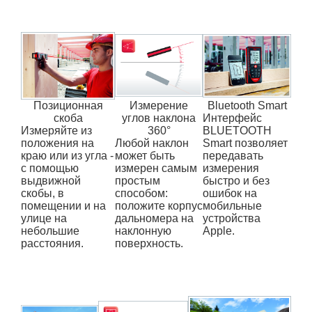
Позиционная
Измерение
Bluetooth Smart
скоба
углов наклона
Интерфейс
Измеряйте из
360°
BLUETOOTH
положения на
Любой наклон
Smart позволяет
краю или из угла -
может быть
передавать
с помощью
измерен самым
измерения
выдвижной
простым
быстро и без
скобы, в
способом:
ошибок на
помещении и на
положите корпус
мобильные
улице на
дальномера на
устройства
небольшие
наклонную
Apple.
расстояния.
поверхность.