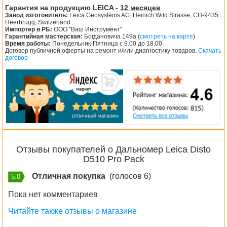
Гарантия на продукцию LEICA -
12 месяцев
Завод изготовитель:
Leica Geosystems AG. Heinich Wild Strasse, CH-9435
Heerbrugg, Switzerland.
Импортер в РБ:
ООО "Ваш Инструмент"
Гарантийная мастерская:
Богдановича 149а (
смотреть на карте
)
Время работы:
Понедельник-Пятница с 9.00 до 18.00
Договор публичной оферты на ремонт и/или диагностику товаров.
Скачать
договор
Отзывы покупателей о Дальномер Leica Disto
D510 Pro Pack
Отличная покупка
(голосов 6)
5.0
Пока нет комментариев
Читайте также отзывы о магазине