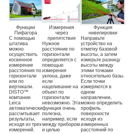
Функции
Измерения
Функция
Пифагора
через
нивелировки
С помощью
препятствия
Направьте
штатива
Нужное
устройство на
можно
расстояние по
отметку базовой
осуществить
горизонтали
высоты, а затем
косвенное
определяется с
измерьте разницу
измерение
помощью
высоты между
расстояния по
измерения
этими точками
горизонтали
уклона, даже
относительно базы.
или по
если
Если точки
вертикали.
нацеливание на
измеряются в
DISTO™
объект по
одном
компании
горизонтали
направлении,
Leica
невозможно. Эта
можно определить
автоматически
функция очень
профиль
рассчитывает
полезна,
поверхности
результаты,
например, если
исходя из
исходя из трех
между прибором
измеренных
измерений.
и целью
расстояний по