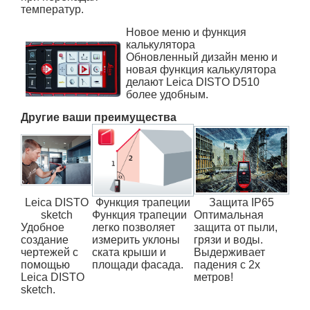
температур.
Новое меню и функция
калькулятора
Обновленный дизайн меню и
новая функция калькулятора
делают Leica DISTO D510
более удобным.
Другие ваши преимущества
Leica DISTO
Функция трапеции
Защита IP65
sketch
Функция трапеции
Оптимальная
Удобное
легко позволяет
защита от пыли,
создание
измерить уклоны
грязи и воды.
чертежей с
ската крыши и
Выдерживает
помощью
площади фасада.
падения с 2х
Leica DISTO
метров!
sketch.