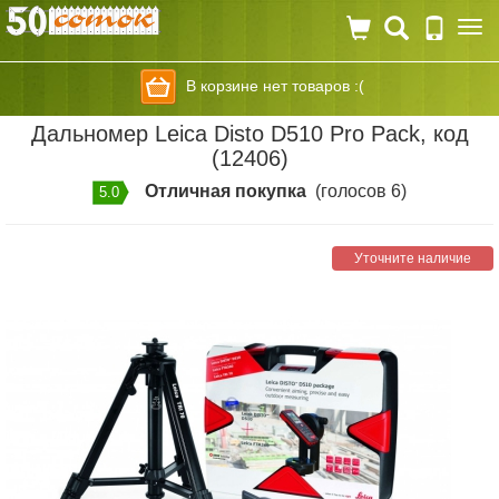
Togg
navi
В корзине нет товаров :(
Дальномер Leica Disto D510 Pro Pack, код
(12406)
Отличная покупка
(голосов 6)
5.0
Уточните наличие