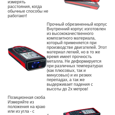
измерять
расстояния, когда
обычные способы не
работают!
Прочный обрезиненный корпус
Внутренний корпус изготовлен
из высококачественного
композитного материала,
который применяется при
производстве двигателей. Этот
материал легкий, но в то же
время имеет прочность
металла. Не деформируется
при различных температурах
(как плюсовых, так и
минусовых) и их резких
перепадах, а так же
выдерживает падения с
высоты до 2х метров!
Позиционная скоба
Измеряйте из
положения на краю
или из угла - с