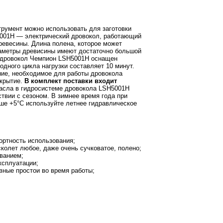
трумент можно использовать для заготовки
5001H — электрический дровокол, работающий
ревесины. Длина полена, которое может
араметры древисины имеют достаточно большой
ий дровокол Чемпион LSH5001H оснащен
одного цикла нагрузки составляет 10 минут.
ение, необходимое для работы дровокола
окрытие.
В комплект поставки входит
сла в гидросистеме дровокола LSH5001H
вии с сезоном. В зимнее время года при
ыше +5°C используйте летнее гидравлическое
ртность использования;
колет любое, даже очень сучковатое, полено;
ванием;
ксплуатации;
вные простои во время работы;