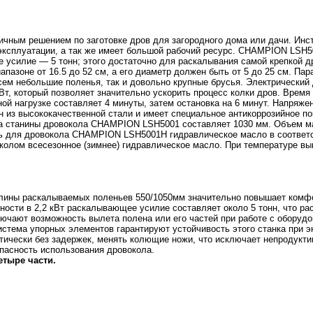
ичным решением по заготовке дров для загородного дома или дачи. Инс
в эксплуатации, а так же имеет большой рабочий ресурс. CHAMPION LSH
 усилие — 5 тонн; этого достаточно для раскалывания самой крепкой д
апазоне от 16.5 до 52 см, а его диаметр должен быть от 5 до 25 см. П
всем небольшие поленья, так и довольно крупные брусья. Электрическ
т, который позволяет значительно ускорить процесс колки дров. Время 
ной нагрузке составляет 4 минуты, затем остановка на 6 минут. Напряж
ен из высококачественной стали и имеет специальное антикоррозийное п
 станины дровокола CHAMPION LSH5001 составляет 1030 мм. Объем ма
ть для дровокола CHAMPION LSH5001H гидравлическое масло в соответст
колом всесезонное (зимнее) гидравлическое масло. При температуре в
лины раскалываемых поленьев 550/1050мм значительно повышает комфо
ости в 2,2 кВт раскалывающее усилие составляет около 5 тонн, что рас
чают возможность вылета полена или его частей при работе с оборудо
стема упорных элементов гарантируют устойчивость этого станка при э
тически без задержек, менять колющие ножи, что исключает непродукти
пасность использования дровокола.
етыре части.