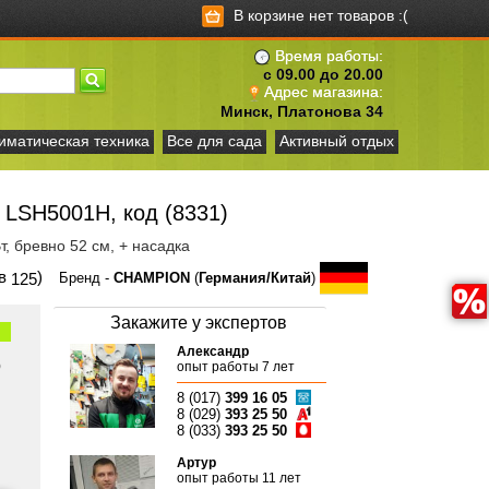
В корзине нет товаров :(
Время работы:
с 09.00 до 20.00
Адрес магазина:
Минск, Платонова 34
иматическая техника
Все для сада
Активный отдых
LSH5001H, код (8331)
т, бревно 52 см, + насадка
ов
)
125
Бренд -
CHAMPION
(
Германия/Китай
)
Закажите у экспертов
Александр
)
опыт работы 7 лет
8 (017)
399 16 05
8 (029)
393 25 50
8 (033)
393 25 50
Артур
опыт работы 11 лет