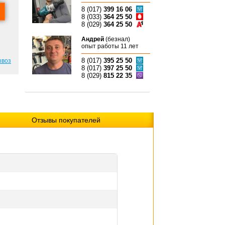
8 (017)
399 16 06
8 (033)
364 25 50
8 (029)
364 25 50
Андрей
(безнал)
опыт работы 11 лет
8 (017)
395 25 50
ывоз
8 (017)
397 25 50
8 (029)
815 22 35
Отзывы покупателей