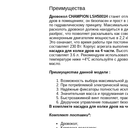
Преимущества
Дровокол CHAMPION LSH5001H
станет отл
дров в помещениях; он безопасен и прост 
по гидравлическому принципу. Максимальное
расколоть дровокол должна находиться в ди
разброс, что позволяет раскалывать как со
асинхронным двигателем мощностью в 2,2 кВ
Это означает, что время работы при постоян
составляет 230 Вт. Корпус агрегата выполн
насадка для колки дров на 4 части.
Высота
составляет 3.6 л. Рекомендуем использова
температуре ниже +4°C используйте с дрово
масло.
Преимущества
данной модели :
Возможность выбора максимальной д
При потребляемой электрической мощн
Надёжные фиксаторы полностью исклю
Значительная масса и продуманная си
Быстрозажимной винт позволяет, прак
Двуручное управление повышает безо
В комплекте насадка для колки дров на ч
Комплект поставки*:
Дровокол;
Комплект подставок;