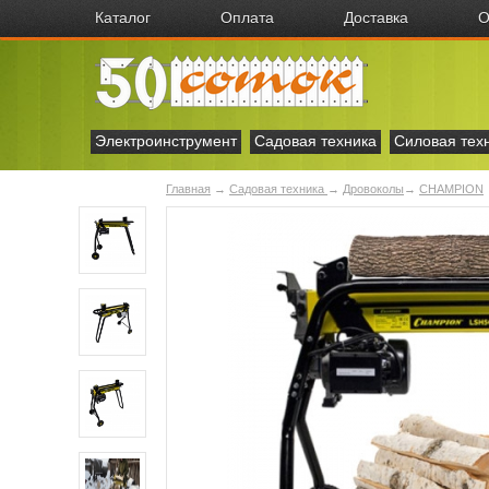
Каталог
Оплата
Доставка
О
Электроинструмент
Садовая техника
Силовая тех
Главная
→
Садовая техника
→
Дровоколы
→
CHAMPION