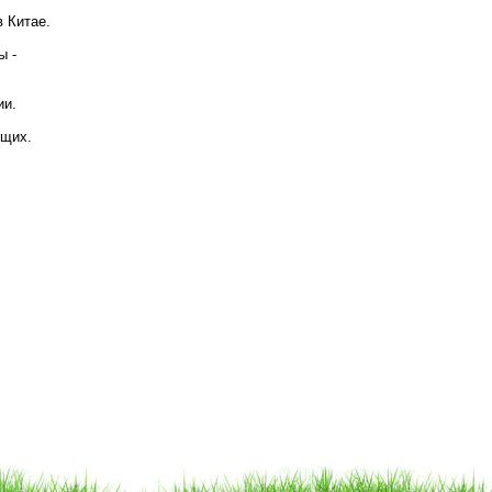
 Китае.
ы -
ии.
ющих.