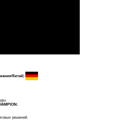
мания/Китай
)
.
еды.
CHAMPION:
нговых решений.