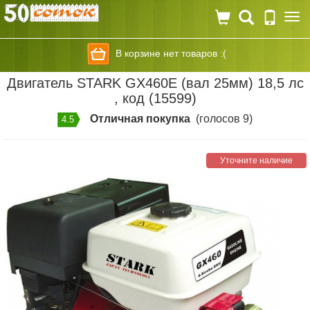
Togg
navi
В корзине нет товаров :(
Двигатель STARK GX460E (вал 25мм) 18,5 лс
, код (15599)
Отличная покупка
(голосов 9)
4.5
Уточните наличие