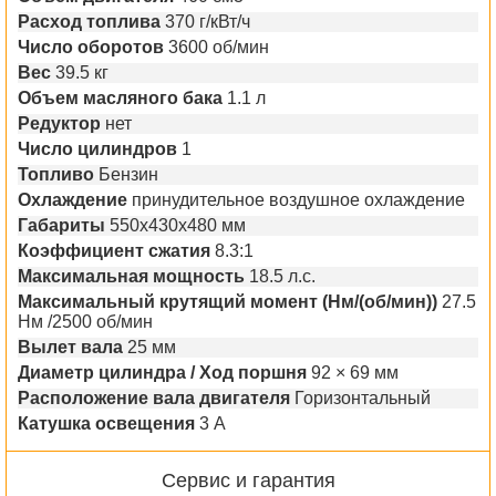
Расход топлива
370 г/кВт/ч
Число оборотов
3600 об/мин
Вес
39.5 кг
Объем масляного бака
1.1 л
Редуктор
нет
Число цилиндров
1
Топливо
Бензин
Охлаждение
принудительное воздушное охлаждение
Габариты
550х430х480 мм
Коэффициент сжатия
8.3:1
Максимальная мощность
18.5 л.с.
Максимальный крутящий момент (Нм/(об/мин))
27.5
Нм /2500 об/мин
Вылет вала
25 мм
Диаметр цилиндра / Ход поршня
92 × 69 мм
Расположение вала двигателя
Горизонтальный
Катушка освещения
3 А
Сервис и гарантия