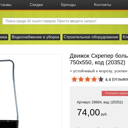
тзывы
Скидки
Бренды
Контакты
ника
Водоснабжение и уборка
Строительное оборудование
Кл
Движок Скрепер боль
750х550, код (20352)
+ устойчивый к морозу, усиле
(отзыв
4.4
Уточните налич
Артикул: 29664, код: (20352)
74,00
руб.