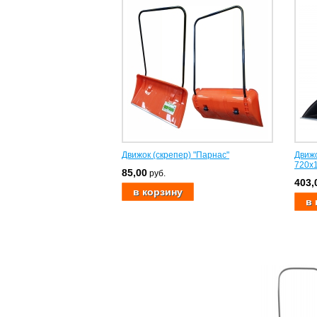
Движок (скрепер) "Парнас"
Движо
720х
85,00
руб.
403,