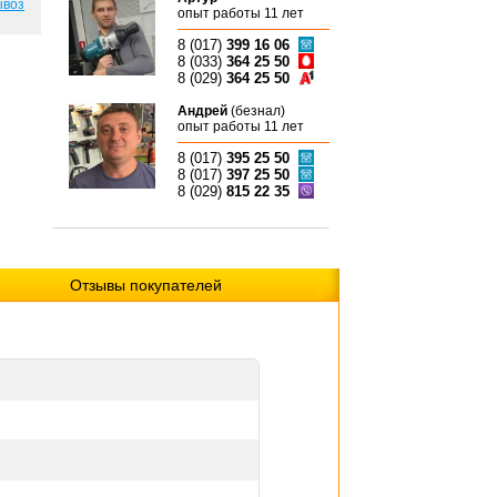
ывоз
опыт работы 11 лет
8 (017)
399 16 06
8 (033)
364 25 50
8 (029)
364 25 50
Андрей
(безнал)
опыт работы 11 лет
8 (017)
395 25 50
8 (017)
397 25 50
8 (029)
815 22 35
Отзывы покупателей