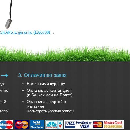
ISKARS Ergonomic (1066708)
→
3. Оплачиваю заказ
да
Наличными курьеру
т по
Оплачиваю квитанцией
(в Банках или на Почте)
сей
Оплачиваю картой в
магазине
тавки
Посмотреть условия оплаты