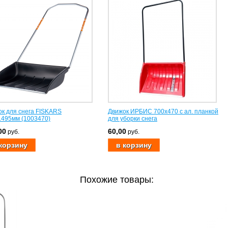
к для снега FISKARS
Движок ИРБИС 700х470 с ал. планкой
1495мм (1003470)
для уборки снега
00
60,00
руб.
руб.
Похожие товары: