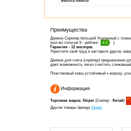
Высота лопаты
Преимущества
Движок Скрепер большой Усиленный с планк
(кол-во голосов 9 - рейтинг:
4.4
).
Гарантия - 12 месяцев
.
Упростите свой труд и заставьте других зав
Движок для снега (скрепер) предназначен д
дает возможность легко счистить слежавший
Пластиковый ковш устойчивый к морозу, ус
Информация
Торговая марка: Skiper
(Скипер -
Китай
)
Другие товары бренда
Skiper