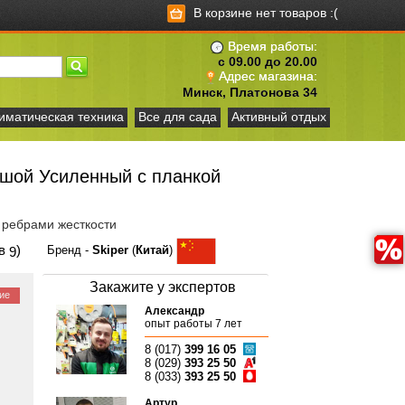
В корзине нет товаров :(
Время работы:
с 09.00 до 20.00
Адрес магазина:
Минск, Платонова 34
иматическая техника
Все для сада
Активный отдых
шой Усиленный с планкой
н ребрами жесткости
ов
)
Бренд -
Skiper
(
Китай
)
9
Закажите у экспертов
ие
Александр
опыт работы 7 лет
8 (017)
399 16 05
8 (029)
393 25 50
8 (033)
393 25 50
Артур