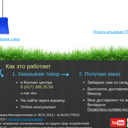
Лопата штыковая F
борки снега
Как это работает
1. Заказываю товар
2. Получаю заказ
в Контакт центре
Забираю сам со скла
8 (017) 395 25 50
Бесплатно доставляю
Минску
e-mail
viber
Мне доставляют по в
На сайте через корзину
Беларуси
Online-консультант
Посмотреть условия дос
вана Мингорисполком от 30.01.2013 г. за №191775510.
013 г.
Договор присоединения
дских телефонов уполномоченных по защите прав потребителей:
0-82 – главное управление торговли и услуг Мингорисполкома.