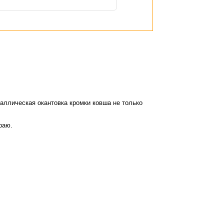
таллическая окантовка кромки ковша не только
раю.