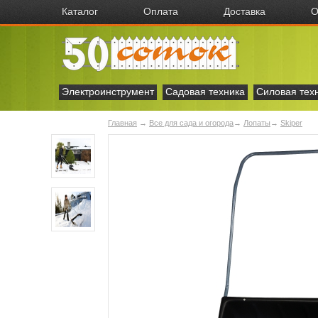
Каталог
Оплата
Доставка
О
Электроинструмент
Садовая техника
Силовая тех
Главная
→
Все для сада и огорода
→
Лопаты
→
Skiper