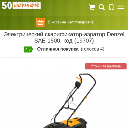
Togg
navi
В корзине нет товаров :(
Электрический скарификатор-аэратор Denzel
SAE-1500, код (19707)
Отличная покупка
(голосов 4)
4.5
Уточните наличие