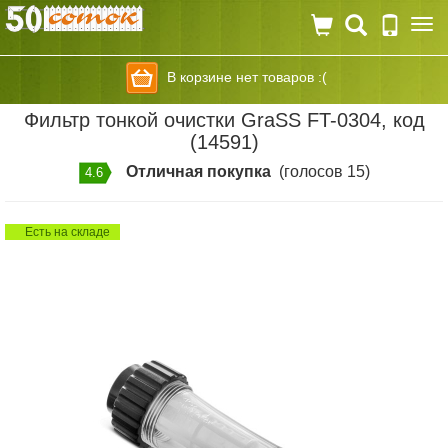
Togg
navi
В корзине нет товаров :(
Фильтр тонкой очистки GraSS FT-0304, код
(14591)
Отличная покупка
(голосов 15)
4.6
Есть на складе