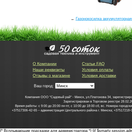
←
Газонокосилка аккумуляторна
О Компании
Статьи FAQ
Наши реквизиты
Условия оплаты
Отзывы о магазине
Условия доставки
Ваш город:
Компания ООО "Садовый рай" - Минск, ул.Платонова 34, зарегистриро
Зарегистрирован в Торговом реестре 28.02.2
Время работы: с 9:00 до 20:00 пн-пт, с 10:00 до 18:00 сб, вс. Номера горо
+37517306-42-65 – администрация Центрального района г. Минска; +37517218-0
{* Всплывающие подсказки для администратора *} {if $smarty.session.adm