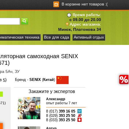
В корзине нет товаров :(
Время работы:
с 09.00 до 20.00
Адрес магазина:
Минск, Платонова 34
иматическая техника
Все для сада
Активный отдых
уляторная самоходная SENIX
671)
ра 5Ач, ЗУ
ов
)
Бренд -
SENIX
(
Китай
)
5
Закажите у экспертов
Александр
671)
опыт работы 7 лет
8 (017)
399 16 05
8 (029)
393 25 50
8 (033)
393 25 50
Артур