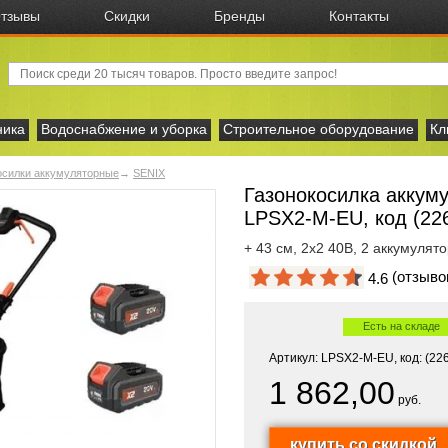
тзывы
Скидки
Бренды
Контакты
ника
Водоснабжение и уборка
Строительное оборудование
Кл
осилки аккумуляторные
→
SENIX
Газонокосилка аккум
LPSX2-M-EU, код (22
+ 43 см, 2x2 40В, 2 аккумулято
(отзыв
4.6
Есть на складе
Артикул: LPSX2-M-EU, код: (22
1 862,00
руб.