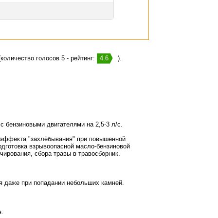
количество голосов 5 - рейтинг:
4.6
).
 бензиновыми двигателями на 2,5-3 л/с.
ь эффекта "захлёбывания" при повышенной
 подготовка взрывоопасной масло-бензиновой
чирования, сбора травы в травосборник.
ся даже при попадании небольших камней.
я.