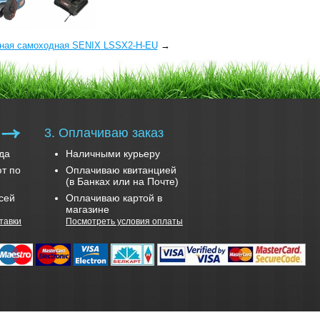
рная самоходная SENIX LSSX2-H-EU
→
3. Оплачиваю заказ
да
Наличными курьеру
т по
Оплачиваю квитанцией
(в Банках или на Почте)
сей
Оплачиваю картой в
магазине
тавки
Посмотреть условия оплаты