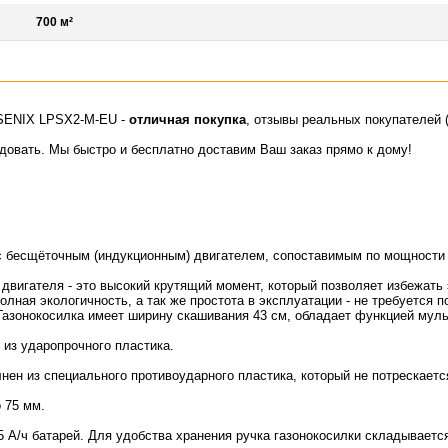
700 м²
 SENIX LPSX2-M-EU -
отличная покупка
, отзывы реальных покупателей (
идовать. Мы быстро и бесплатно доставим Ваш заказ прямо к дому!
 бесщёточным (индукционным) двигателем, сопоставимым по мощности с
двигателя - это высокий крутящий момент, который позволяет избежат
полная экологичность, а так же простота в эксплуатации - не требуется
Газонокосилка имеет ширину скашивания 43 см, обладает функцией муль
 из ударопрочного пластика.
нен из специального противоударного пластика, который не потрескает
 75 мм.
 5 А/ч батарей. Для удобства хранения ручка газонокосилки складываетс