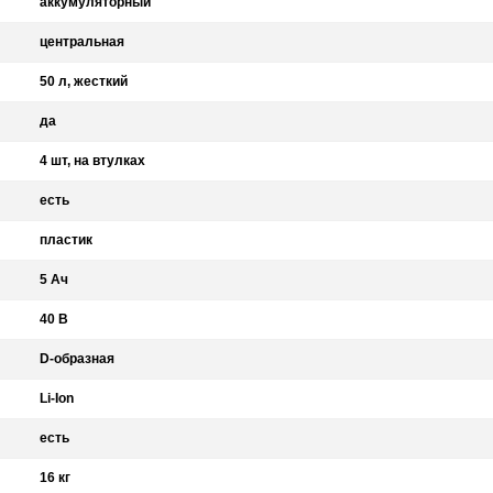
аккумуляторный
центральная
50 л, жесткий
да
4 шт, на втулках
есть
пластик
5 Ач
40 В
D-образная
Li-Ion
есть
16 кг