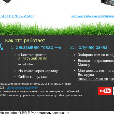
я SENIX LPPX2-M1-EU
Газонокосилка аккумулято
Как это работает
1. Заказываю товар
2. Получаю заказ
в Контакт центре
Забираю сам со скла
8 (017) 395 25 50
Бесплатно доставляю
Минску
e-mail
viber
Мне доставляют по в
На сайте через корзину
Беларуси
Online-консультант
Посмотреть условия дос
вана Мингорисполком от 30.01.2013 г. за №191775510.
013 г.
Договор присоединения
дских телефонов уполномоченных по защите прав потребителей:
0-82 – главное управление торговли и услуг Мингорисполкома.
in == 'admin'}
{/if} {* Увеличитель картинок *}