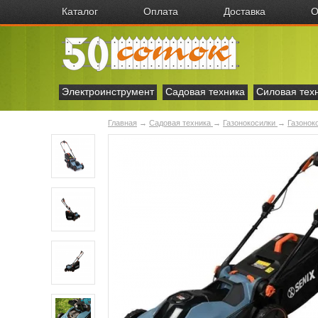
Каталог
Оплата
Доставка
О
Электроинструмент
Садовая техника
Силовая тех
Главная
→
Садовая техника
→
Газонокосилки
→
Газонок