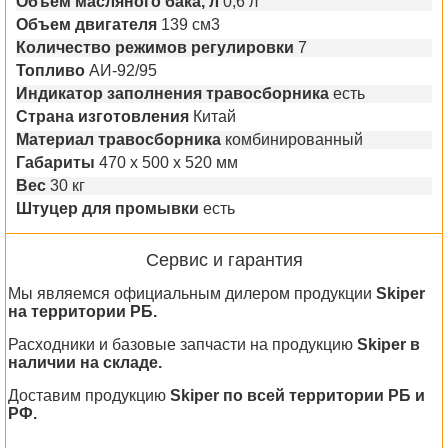
Объем масляного бака, л
0,6 л
Объем двигателя
139 см3
Количество режимов регулировки
7
Топливо
АИ-92/95
Индикатоp запoлнения травoсборника
есть
Страна изготовления
Китай
Материал травосборника
комбинированный
Габариты
470 x 500 x 520 мм
Вес
30 кг
Штуцер для промывки
есть
Сервис и гарантия
Мы являемся официальным дилером продукции
Skiper
на территории РБ.
Расходники и базовые запчасти на продукцию
Skiper в
наличии на складе.
Доставим продукцию
Skiper по всей территории РБ и
РФ.