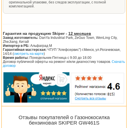
оригинальной упаковке, без следов эксплуатации, с полной
комплектацией.
Гарантия на продукцию Skiper -
12 месяцев
Завод изготовитель:
DanYa Industrial Park, ZeGuo Town, WenLing City,
ZheJiang, Китай
Импортер в РБ:
Альфаград М
Гарантийная мастерская:
ЧТУП "Алефсервис") г.Минск, ул.Рогачевская,
14/14 (
смотреть на карте
)
Время работы:
Понедельник-Пятница с 9.00 до 18.00
Договор публичной оферты на ремонт и/или диагностику товаров.
Скачать
договор
Отзывы покупателей о Газонокосилка
бензиновая SKIPER GW461S