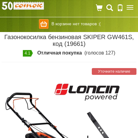
Togg
navi
В корзине нет товаров :(
Газонокосилка бензиновая SKIPER GW461S,
код (19661)
Отличная покупка
(голосов 127)
4.1
Уточните наличие