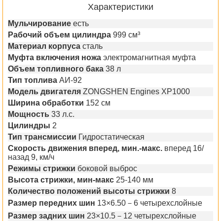
Характеристики
Мульчирование
есть
Рабочий объем цилиндра
999 см³
Материал корпуса
сталь
Муфта включения ножа
электромагнитная муфта
Объем топливного бака
38 л
Тип топлива
АИ-92
Модель двигателя
ZONGSHEN Engines XP1000
Ширина обработки
152 см
Мощность
33 л.с.
Цилиндры
2
Тип трансмиссии
Гидростатическая
Скорость движения вперед, мин.-макс.
вперед 16/
назад 9, км/ч
Режимы стрижки
боковой выброс
Высота стрижки, мин-макс
25-140 мм
Количество положений высоты стрижки
8
Размер передних шин
13×6.50－6 четырехслойные
Размер задних шин
23×10.5－12 четырехслойные