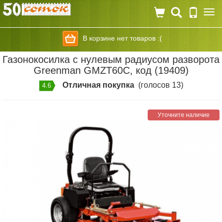
Togg
navi
В корзине нет товаров :(
Газонокосилка с нулевым радиусом разворота
Greenman GMZT60C, код (19409)
Отличная покупка
(голосов 13)
4.6
Уточните наличие