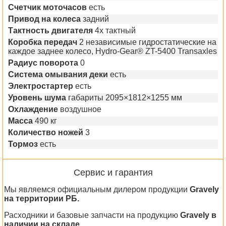
Счетчик моточасов
есть
Привод на колеса
задний
Тактность двигателя
4х тактный
Коробка передач
2 независимые гидростатические на
каждое заднее колесо, Hydro-Gear® ZT-5400 Transaxles
Радиус поворота
0
Система омывания деки
есть
Электростартер
есть
Уровень шума
габариты 2095×1812×1255 мм
Охлаждение
воздушное
Масса
490 кг
Количество ножей
3
Тормоз
есть
Сервис и гарантия
Мы являемся официальным дилером продукции
Gravely
на территории РБ.
Расходники и базовые запчасти на продукцию
Gravely в
наличии на складе.