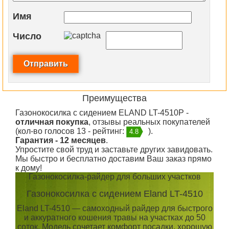
Имя
Число
Преимущества
Газонокосилка с сидением ELAND LT-4510P -
отличная покупка
, отзывы реальных покупателей
(кол-во голосов 13 - рейтинг:
).
4.8
Гарантия - 12 месяцев
.
Упростите свой труд и заставьте других завидовать.
Мы быстро и бесплатно доставим Ваш заказ прямо
к дому!
Газонокосилка-райдер для больших участков
Газонокосилка с сидением Eland LT-4510
Eland LT-4510 — самоходный райдер для быстрого
и аккуратного кошения травы на участках до 50
соток. Модель сочетает комфорт посадки, хорошую