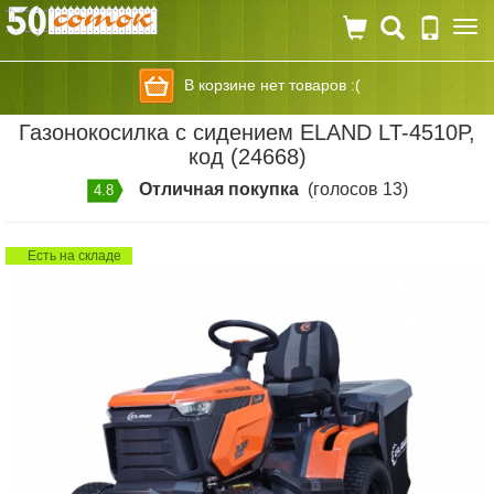
Togg
navi
В корзине нет товаров :(
Газонокосилка с сидением ELAND LT-4510P,
код (24668)
Отличная покупка
(голосов 13)
4.8
Есть на складе