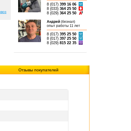
8 (017)
399 16 06
8 (033)
364 25 50
ывоз
8 (029)
364 25 50
Андрей
(безнал)
опыт работы 11 лет
8 (017)
395 25 50
8 (017)
397 25 50
8 (029)
815 22 35
Отзывы покупателей