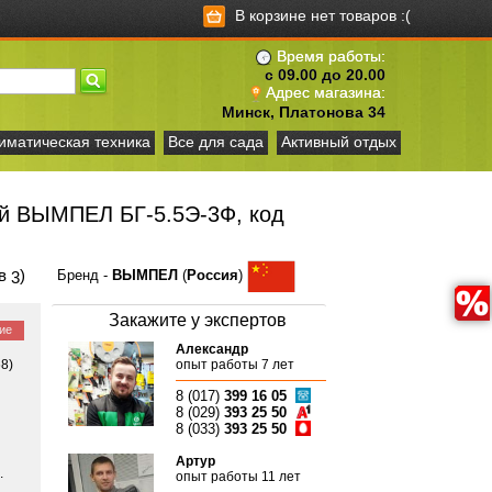
В корзине нет товаров :(
Время работы:
с 09.00 до 20.00
Адрес магазина:
Минск, Платонова 34
иматическая техника
Все для сада
Активный отдых
ый ВЫМПЕЛ БГ-5.5Э-3Ф, код
ов
)
Бренд -
ВЫМПЕЛ
(
Россия
)
3
Закажите у экспертов
ие
Александр
68)
опыт работы 7 лет
8 (017)
399 16 05
8 (029)
393 25 50
8 (033)
393 25 50
Артур
.
опыт работы 11 лет