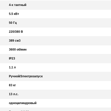
4-х тактный
5.5 кВт
50 Гц
220/380 В
389 см3
3600 об/мин
IP23
1.1 л
Ручной/Электрозапуск
83 кг
13 л.с.
одноцилиндровый