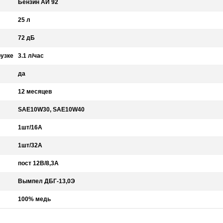
Бензин АИ 92
25 л
72 дБ
рузке
3.1 л/час
да
12 месяцев
SAE10W30, SAE10W40
1шт/16А
1шт/32А
пост 12В/8,3А
Вымпел ДБГ-13,0Э
100% медь