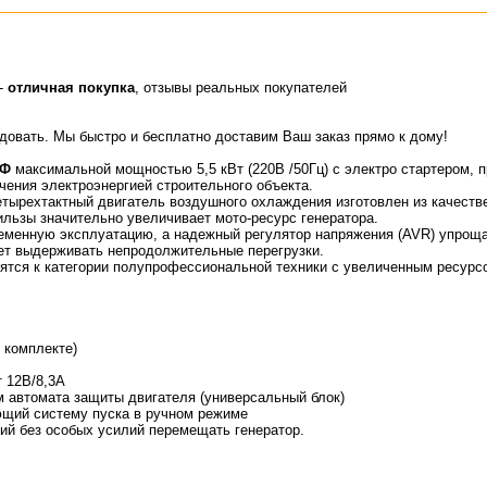
-
отличная покупка
, отзывы реальных покупателей
идовать. Мы быстро и бесплатно доставим Ваш заказ прямо к дому!
3Ф
максимальной мощностью 5,5 кВт (220В /50Гц) с электро стартером, 
ечения электроэнергией строительного объекта.
ырехтактный двигатель воздушного охлаждения изготовлен из качеств
ильзы значительно увеличивает мото-ресурс генератора.
менную эксплуатацию, а надежный регулятор напряжения (AVR) упрощае
ет выдерживать непродолжительные перегрузки.
ятся к категории полупрофессиональной техники с увеличенным ресурс
в комплекте)
т 12В/8,3А
 автомата защиты двигателя (универсальный блок)
ющий систему пуска в ручном режиме
ий без особых усилий перемещать генератор.