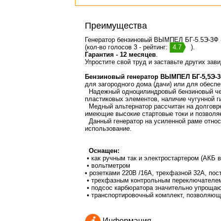
Преимущества
Генератор бензиновый ВЫМПЕЛ БГ-5.5Э-3Ф 
(кол-во голосов 3 - рейтинг:
4.7
).
Гарантия - 12 месяцев
.
Упростите свой труд и заставьте других зав
Бензиновый генератор ВЫМПЕЛ БГ-5,5Э-
для загородного дома (дачи) или для обесп
Надежный одноцилиндровый бензиновый чет
пластиковых элементов, наличие чугунной г
Медный альтернатор рассчитан на долговре
имеющие высокие стартовые токи и позволя
Данный генератор на усиленной раме относ
использование.
Оснащен:
• как ручным так и электростартером (АКБ 
• вольтметром
• розетками 220В /16А, трехфазной 32А, пос
• трехфазным контрольным переключателем
• подсос карбюратора значительно упроща
• транспортировочный комплект, позволяющ
Информация