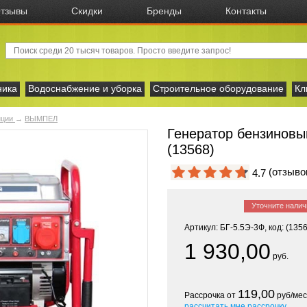
тзывы
Скидки
Бренды
Контакты
ника
Водоснабжение и уборка
Строительное оборудование
Кл
нции
→
ВЫМПЕЛ
Генератор бензинов
(13568)
(отзыв
4.7
Уточните налич
Артикул: БГ-5.5Э-3Ф, код: (135
1 930,00
руб.
119,00
Рассрочка от
руб/мес
рассчитать мне рассрочку