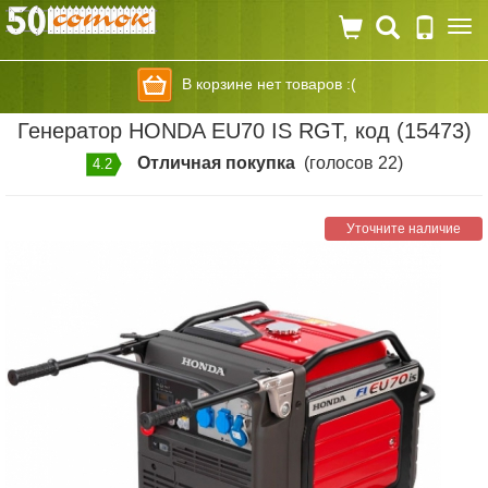
Togg
navi
В корзине нет товаров :(
Генератор HONDA EU70 IS RGT, код (15473)
Отличная покупка
(голосов 22)
4.2
Уточните наличие