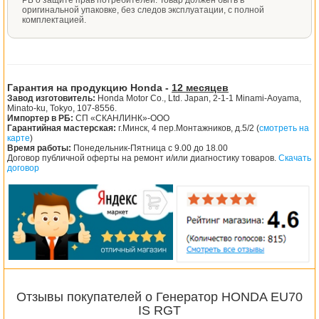
РБ о защите прав потребителей. Товар должен быть в
оригинальной упаковке, без следов эксплуатации, с полной
комплектацией.
Гарантия на продукцию Honda -
12 месяцев
Завод изготовитель:
Honda Motor Co., Ltd. Japan, 2-1-1 Minami-Aoyama,
Minato-ku, Tokyo, 107-8556.
Импортер в РБ:
СП «СКАНЛИНК»-ООО
Гарантийная мастерская:
г.Минск, 4 пер.Монтажников, д.5/2 (
смотреть на
карте
)
Время работы:
Понедельник-Пятница с 9.00 до 18.00
Договор публичной оферты на ремонт и/или диагностику товаров.
Скачать
договор
Отзывы покупателей о Генератор HONDA EU70
IS RGT