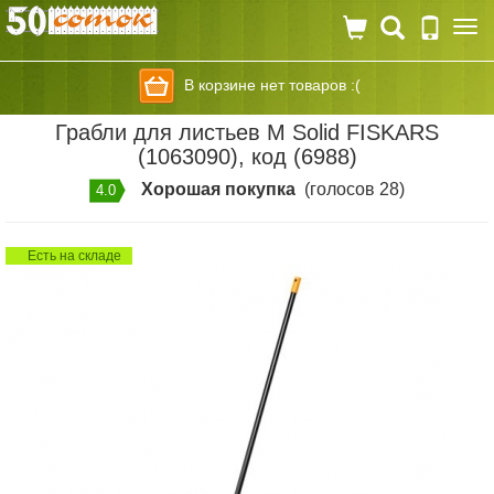
Togg
navi
В корзине нет товаров :(
Грабли для листьев M Solid FISKARS
(1063090), код (6988)
Хорошая покупка
(голосов 28)
4.0
Есть на складе