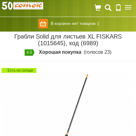
Togg
navi
В корзине нет товаров :(
Грабли Solid для листьев XL FISKARS
(1015645), код (6989)
Хорошая покупка
(голосов 23)
4.0
Есть на складе