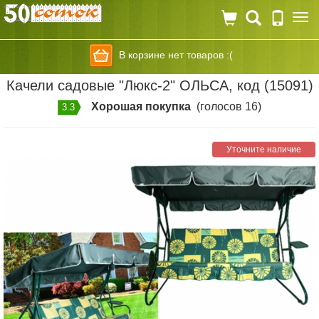
Togg
navi
В корзине нет товаров :(
Качели садовые "Люкс-2" ОЛЬСА, код (15091)
Хорошая покупка
(голосов 16)
3.3
Уточните наличие