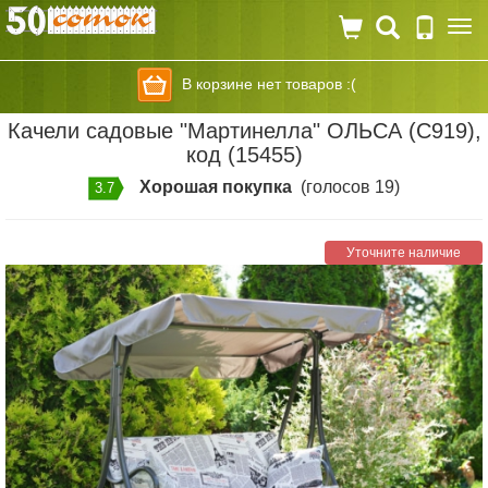
Togg
navi
В корзине нет товаров :(
Качели садовые "Мартинелла" ОЛЬСА (С919),
код (15455)
Хорошая покупка
(голосов 19)
3.7
Уточните наличие