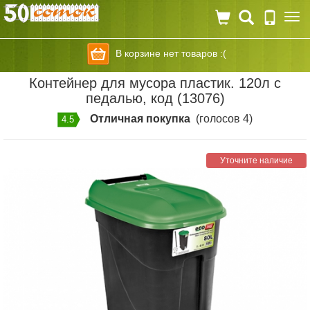
Togg
navi
В корзине нет товаров :(
Контейнер для мусора пластик. 120л с
педалью, код (13076)
Отличная покупка
(голосов 4)
4.5
Уточните наличие