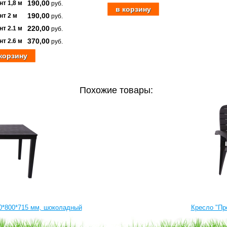
190,00
нт 1,8 м
руб.
190,00
нт 2 м
руб.
220,00
нт 2.1 м
руб.
370,00
нт 2.6 м
руб.
Похожие товары:
0*800*715 мм, шоколадный
Кресло "Пр