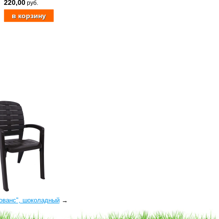
220,00
руб.
ованс", шоколадный
→