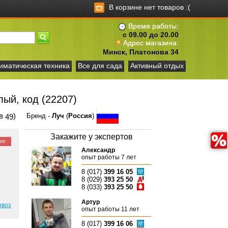
В корзине нет товаров :(
Время работы:
с 09.00 до 20.00
Адрес магазина:
Минск, Платонова 34
иматическая техника
Все для сада
Активный отдых
лый, код (22207)
ов
)
Бренд -
Луч
(
Россия
)
49
Закажите у экспертов
ие
Александр
опыт работы 7 лет
8 (017)
399 16 05
8 (029)
393 25 50
8 (033)
393 25 50
Артур
ывоз
опыт работы 11 лет
8 (017)
399 16 06