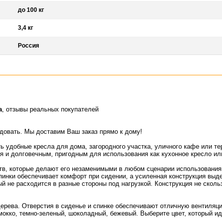
до 100 кг
3,4 кг
Россия
а
, отзывы реальных покупателей
идовать. Мы доставим Ваш заказ прямо к дому!
ь удобные кресла для дома, загородного участка, уличного кафе или т
 и долговечным, пригодным для использования как кухонное кресло или
в, которые делают его незаменимыми в любом сценарии использования
инки обеспечивает комфорт при сидении, а усиленная конструкция выдер
ый не расходится в разные стороны под нагрузкой. Конструкция не скол
ерева. Отверстия в сиденье и спинке обеспечивают отличную вентиляц
 мокко, темно-зеленый, шоколадный, бежевый. Выберите цвет, который и