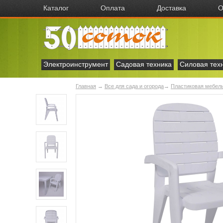
Каталог
Оплата
Доставка
О
Электроинструмент
Садовая техника
Силовая тех
Главная
→
Все для сада и огорода
→
Пластиковая мебель