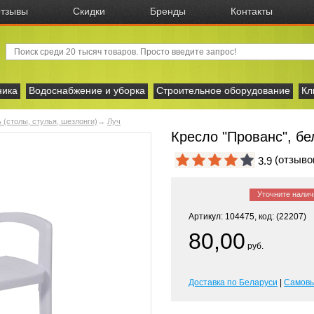
тзывы
Скидки
Бренды
Контакты
ника
Водоснабжение и уборка
Строительное оборудование
Кл
 (столы, стулья, шезлонги)
→
Луч
Кресло "Прованс", бе
(отзыв
3.9
Уточните налич
Артикул: 104475, код: (22207)
80,00
руб.
Доставка по Беларуси
|
Самов