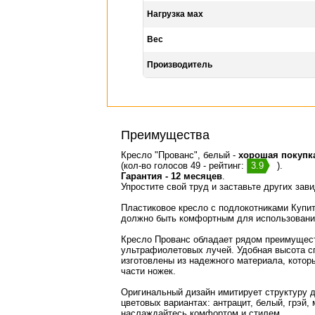
Нагрузка мах
Вес
Производитель
Преимущества
Кресло "Прованс", белый -
хорошая покупк
(кол-во голосов 49 - рейтинг:
3.9
).
Гарантия - 12 месяцев
.
Упростите свой труд и заставьте других зав
Пластиковое кресло с подлокотниками Купит
должно быть комфортным для использования
Кресло Прованс обладает рядом преимущест
ультрафиолетовых лучей. Удобная высота сп
изготовлены из надежного материала, котор
части ножек.
Оригинальный дизайн имитирует структуру д
цветовых вариантах: антрацит, белый, грэй,
наслаждайтесь комфортом и стилем.